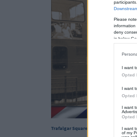
participants
Downstream 
Please note
information 
deny consent
in below Go
Persona
I want t
Opted 
I want t
Opted 
I want 
Advertis
Opted 
Trafalgar Square
I want t
of my P
was col