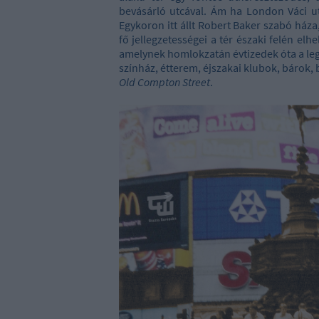
bevásárló utcával. Ám ha London Váci ut
Egykoron itt állt Robert Baker szabó háza,
fő jellegzetességei a tér északi felén elh
amelynek homlokzatán évtizedek óta a leg
színház, étterem, éjszakai klubok, bárok, 
Old Compton Street
.