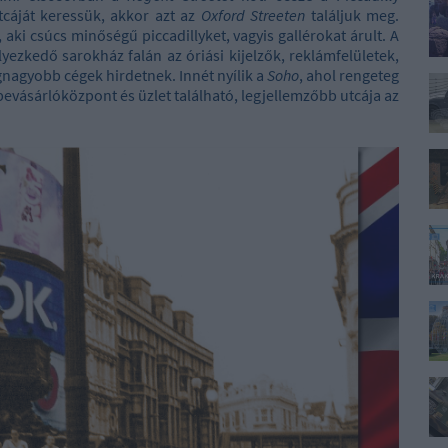
cáját keressük, akkor azt az
Oxford Streeten
találjuk meg.
 aki csúcs minőségű piccadillyket, vagyis gallérokat árult. A
elyezkedő sarokház falán az óriási kijelzők, reklámfelületek,
nagyobb cégek hirdetnek. Innét nyílik a
Soho
, ahol rengeteg
bevásárlóközpont és üzlet található, legjellemzőbb utcája az