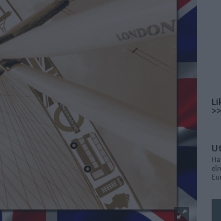
Li
>
U
Ha
elr
Eu