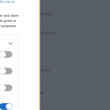
B’s List of
kkek >>>
Hitler végnapjainak kezdete
er and store
Április 30. | 1945
to grant or
ed purposes
Száguldás vissza a középkorba
Basilicata
BIANCOeNERO
Puglia Due
Az eredeti Mikulás® városa
Puglia Uno
Déli harangszó
Nándorfehérvári diadal
1956: Akkor és most