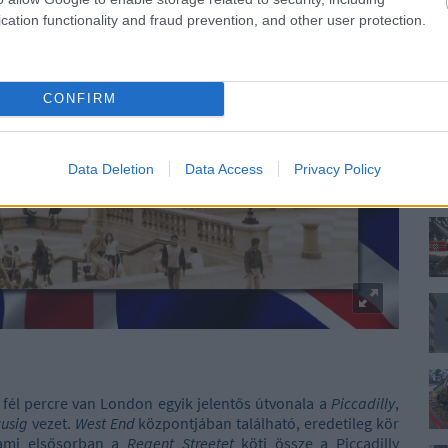
cation functionality and fraud prevention, and other user protection.
CONFIRM
Data Deletion
Data Access
Privacy Policy
 fél percre van London egyik jelentős útvonala a
Piccadilly
,
cusig
vezet.
West End
központjában található, eredetileg kör
 ami elsősorban a
Regent Streetet
köti össze a Piccadilly