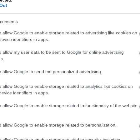
 London egyik legnevezetesebb köztere. A tér közepéből
Out
snak hitt Nelson-emlékoszlop, amely az admirálisnak állít
jánál lévő Trafalgar-foknál az angol hajók megsemmisítő
consents
 északi részét díszíti a korinthoszi oszlopokkal díszített,
tional Gallery) képtár. Engem leginkább Claude Monet
o allow Google to enable storage related to advertising like cookies on
kotása érdekelt, ha már a városban járok, de tetszett a
evice identifiers in apps.
Gogh napraforgóit akarod megtekinteni, akkor azt is itt kell
al c. festménye is.
o allow my user data to be sent to Google for online advertising
s.
sük útba a kínai negyedet
(Chinatown)
, ami a
Shaftesbury
hangulata, ahogy a londoni házak fel vannak díszítve kínai
to allow Google to send me personalized advertising.
pesztő az egyveleg.
o allow Google to enable storage related to analytics like cookies on
evice identifiers in apps.
o allow Google to enable storage related to functionality of the website
o allow Google to enable storage related to personalization.
o allow Google to enable storage related to security, including