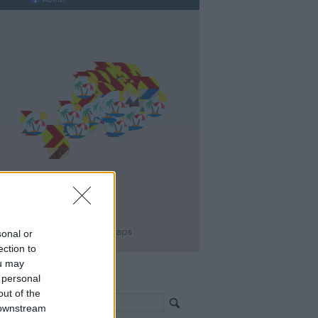
sonal or
ection to
ou may
 personal
resés >>>
out of the
 downstream