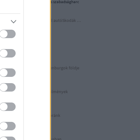
1956-os forradalom és szabadságharc
Időutazás a szocreál autóSkodák világába
A lényeget fedd fel!
Germania
Berlin 2. rész
Irány észak, a Guldenburgok földje
Észak-Németország
Halálos munkakörülmények
KZ Sachsenhausen
Berlinben ütött az óránk
Berlin 1. rész
Halálos listázás luxusban