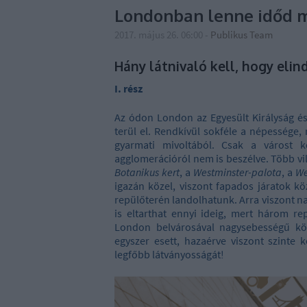
Londonban lenne időd 
2017. május 26. 06:00
-
Publikus Team
Hány látnivaló kell, hogy elin
I. rész
Az ódon London az Egyesült Királyság és
terül el. Rendkívül sokféle a népessége, r
gyarmati mivoltából. Csak a várost k
agglomerációról nem is beszélve. Több vil
Botanikus kert
, a
Westminster-palota
, a
We
igazán közel, viszont fapados járatok k
repülőterén landolhatunk. Arra viszont n
is eltarthat ennyi ideig, mert három re
London belvárosával nagysebességű közv
egyszer esett, hazaérve viszont szinte
legfőbb látványosságát!