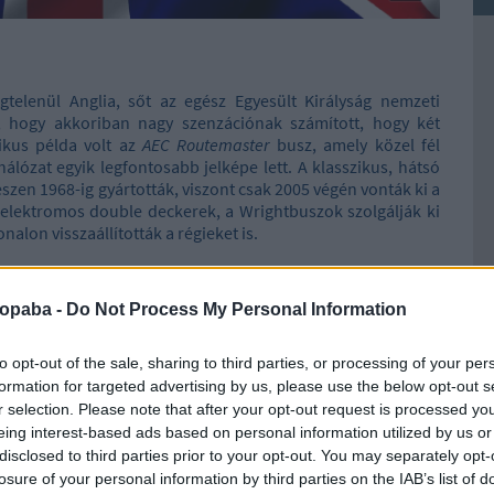
telenül Anglia, sőt az egész Egyesült Királyság nemzeti
, hogy akkoriban nagy szenzációnak számított, hogy két
nikus példa volt az
AEC Routemaster
busz, amely közel fél
lózat egyik legfontosabb jelképe lett. A klasszikus, hátsó
szen 1968-ig gyártották, viszont csak 2005 végén vonták ki a
-elektromos double deckerek, a Wrightbuszok szolgálják ki
nalon visszaállították a régieket is.
nderground
, ami a világ első földalatti vasútja, a város
zerűbb nevén
The Tube
(A cső). 1890-ben nyílt meg Stockwell
ropaba -
Do Not Process My Personal Information
lomás között.
to opt-out of the sale, sharing to third parties, or processing of your per
formation for targeted advertising by us, please use the below opt-out s
r selection. Please note that after your opt-out request is processed y
eing interest-based ads based on personal information utilized by us or
Ke
disclosed to third parties prior to your opt-out. You may separately opt-
losure of your personal information by third parties on the IAB’s list of