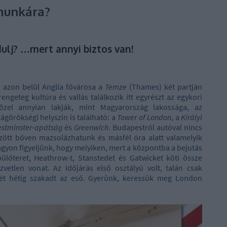
munkára?
dulj? …mert annyi biztos van!
 azon belül Anglia fővárosa a
Temze
(Thames) két partján
engeteg kultúra és vallás találkozik itt egyrészt az egykori
özel annyian lakják, mint Magyarország lakossága, az
ágörökségi helyszín is található: a
Tower of London
, a
Királyi
stminster-apátság
és
Greenwich
. Budapestről autóval nincs
özött bőven mazsolázhatunk és másfél óra alatt valamelyik
agyon figyeljünk, hogy melyiken, mert a központba a bejutás
pülőteret, Heathrow-t, Stanstedet és Gatwicket köti össze
etlen vonat. Az időjárás első osztályú volt, talán csak
 két hétig szakadt az eső. Gyerünk, keressük meg London