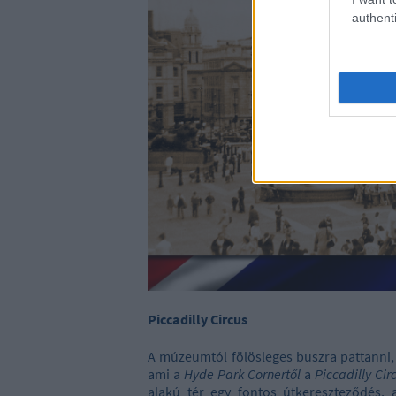
authenti
Piccadilly Circus
A múzeumtól fölösleges buszra pattanni,
ami a
Hyde Park Cornertől
a
Piccadilly Cir
alakú tér egy fontos útkereszteződés,