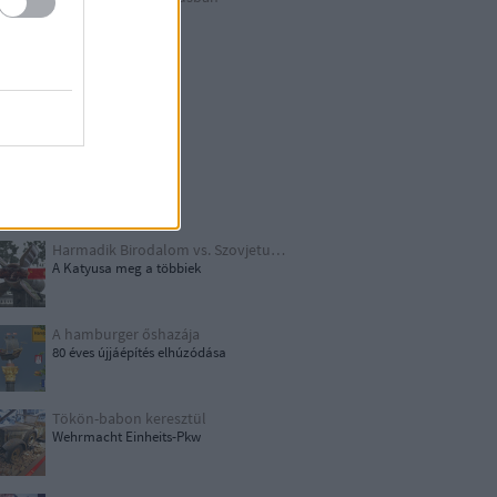
Berlin külső
Hitler első drónja
GWW
Honecker bosszúja
Papírjaguár
Harmadik Birodalom vs. Szovjetunió
A Katyusa meg a többiek
A hamburger őshazája
80 éves újjáépítés elhúzódása
Tökön-babon keresztül
Wehrmacht Einheits-Pkw