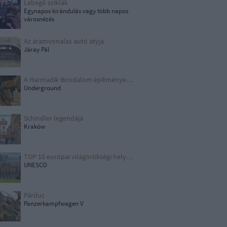
Lebegő sziklák
Egynapos kirándulás vagy több napos
városnézés
Az áramvonalas autó atyja
Járay Pál
A Harmadik Birodalom építményei X.
Underground
Schindler legendája
Kraków
TOP 10 európai világörökségi helyszín
UNESCO
Párduc
Panzerkampfwagen V