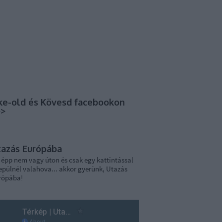
ke-old és Kövesd facebookon
>>
tazás Európába
 épp nem vagy úton és csak egy kattintással
epülnél valahova... akkor gyerünk, Utazás
rópába!