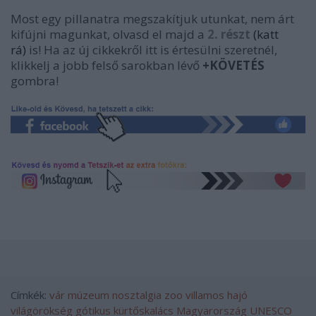
Most egy pillanatra megszakítjuk utunkat, nem árt
kifújni magunkat, olvasd el majd a
2. részt
(katt
rá)
is! Ha az új cikkekről itt is értesülni szeretnél,
klikkelj a jobb felső sarokban lévő
+KÖVETÉS
gombra!
http://szerencsekeksz.uw.hu/
szerencsekeksz
Címkék:
vár
múzeum
nosztalgia
zoo
villamos
hajó
világörökség
gótikus
kürtőskalács
Magyarország
UNESCO