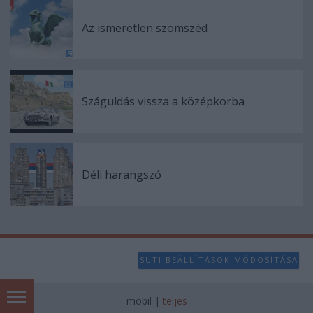
Az ismeretlen szomszéd
Száguldás vissza a középkorba
Déli harangszó
SÜTI BEÁLLÍTÁSOK MÓDOSÍTÁSA
mobil
|
teljes