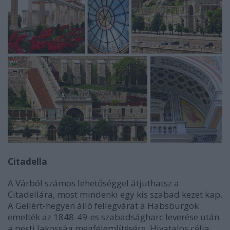
Citadella
A Várból számos lehetőséggel átjuthatsz a
Citadellára, most mindenki egy kis szabad kezet kap.
A Gellért-hegyen álló fellegvárat a Habsburgok
emelték az 1848-49-es szabadságharc leverése után
a pesti lakosság megfélemlítésére. Hivatalos célja