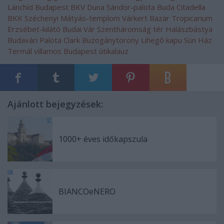
Lánchíd
Budapest
BKV
Duna
Sándor-palota
Buda
Citadella
BKK
Széchenyi
Mátyás-templom
Várkert Bazár
Tropicarium
Erzsébet-kilátó
Budai Vár
Szentháromság tér
Halászbástya
Budavári Palota
Clark
Buzogánytorony
Lihegő kapu
Sün Ház
Termál villamos
Budapest útikalauz
Ajánlott bejegyzések:
1000+ éves időkapszula
BIANCOeNERO