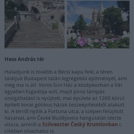
Hess András tér
Haladjunk is tovább a Bécsi kapu felé, a téren
találjuk Budapest talán legrégebbi építményét, ami
még ma is áll. Vörös Sün Ház a középkorban a Vár
egyetlen fogadója volt, majd piros lámpás
szolgáltatást is nyújtott, mai épülete az 1260 körül
épített korai gótikus házak összeépítéséből alakult
ki. A térről nyílik a Fortuna utca, a szépen felújított
házaival, ami České Budějovice hangulatát idézte
vissza, amiről a
Szilveszter Český Krumlovban
c.
cikkben olvashatsz is.