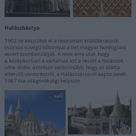
Halászbástya
1902-re készültek el a neoromán kilátóteraszok,
csúcsos süvegű kőtornyai a hét magyar honfoglaló
vezért szimbolizálják. A neve arra utal, hogy
a középkorban a várfalnak ezt a részét a halászok
céhe védte, azonban valószínűbb, hogy az alatta
elterülő városrészről, a Halászvárosról kapta nevét.
1987 óta világörökségi helyszín.