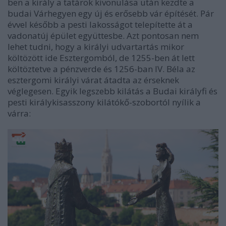
ben a király a tatárok kivonulása után kezdte a
budai Várhegyen egy új és erősebb vár építését. Pár
évvel később a pesti lakosságot telepítette át a
vadonatúj épület együttesbe. Azt pontosan nem
lehet tudni, hogy a királyi udvartartás mikor
költözött ide Esztergomból, de 1255-ben át lett
költöztetve a pénzverde és 1256-ban IV. Béla az
esztergomi királyi várat átadta az érseknek
véglegesen. Egyik legszebb kilátás a Budai királyfi és
pesti királykisasszony kilátókő-szobortól nyílik a
várra: