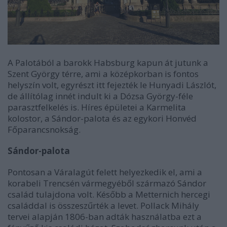
A Palotából a barokk Habsburg kapun át jutunk a
Szent György térre, ami a középkorban is fontos
helyszín volt, egyrészt itt fejezték le Hunyadi Lászlót,
de állítólag innét indult ki a Dózsa György-féle
parasztfelkelés is. Híres épületei a Karmelita
kolostor, a Sándor-palota és az egykori Honvéd
Főparancsnokság.
Sándor-palota
Pontosan a Váralagút felett helyezkedik el, ami a
korabeli Trencsén vármegyéből származó Sándor
család tulajdona volt. Később a Metternich hercegi
családdal is összeszűrték a levet. Pollack Mihály
tervei alapján 1806-ban adták használatba ezt a