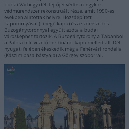
budai Várhegy déli lejtőjét védte az egykori
védműrendszer rekonstruált része, amit 1950-es
években állítottak helyre. Hozzáépített
kaputornyával (Lihegő kapu) és a szomszédos
Buzogánytoronnyal együtt azóta a budai
városképhez tartozik. A Buzogánytorony a Tabánból
a Palota felé vezető Ferdinánd-kapu mellett áll. Dél-
nyugati felében ékeskedik még a Fehérvári rondella
(Kászim pasa bástyája) a Görgey szoborral.