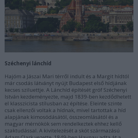
Széchenyi lánchíd
Hajóm a Jászai Mari térről indult és a Margit hídtól
már csodás látványt nyújt Budapest első hídjának
kecses sziluettje. A Lánchíd építését gróf Széchenyi
István kezdeményezte, majd 1839-ben kezdődhetett
el klasszicista stílusban az építése. Eleinte szinte
csak ellenzői voltak a hídnak, mivel tartottak a híd
alapjának kimosódásától, összeomlásától és a
magyar mérnökök sem rendelkeztek ehhez kellő
szaktudással. A kivitelezését a skót származású
Adam Clark vezette, 1849-ben Haynau adta át a