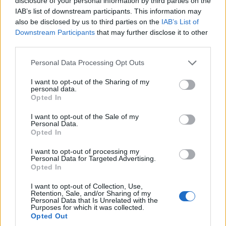
disclosure of your personal information by third parties on the
IAB’s list of downstream participants. This information may
also be disclosed by us to third parties on the
IAB’s List of
Downstream Participants
that may further disclose it to other
third parties.
Elég vagány lenne tovább hajózni, de a Dísztéren
sajnos nincs megfelelő merülő mélység. A Szent
Please note that this website/app uses one or more Google
Personal Data Processing Opt Outs
György tér felől, ha a Szentháromság tér felé
services and may gather and store information including but
andalgunk, akkor ott egy- és kétemeletes régi
not limited to your visit or usage behaviour. You may click to
I want to opt-out of the Sharing of my
mézeskalács lakóházakba futhatunk. A Várban is, de
personal data.
grant or deny consent to Google and its third-party tags to
Opted In
a városban is olyannyira elterjedt a székely eredetű
use your data for below specified purposes in below Google
kürtőskalács, hogy a külföldiek már azt hihetik, hogy
consent section.
I want to opt-out of the Sale of my
ez a legmagyarabb édesség! Különböző szóratokkal
Personal Data.
lehet megbolondítani, de itt is lehet már kapni az új
Opted In
őrületet, a fagyival töltött kürtőst.
I want to opt-out of processing my
Personal Data for Targeted Advertising.
Tárnok utca
Opted In
A 14. szám középkori kereskedőházának sok
I want to opt-out of Collection, Use,
Retention, Sale, and/or Sharing of my
részletét megőrizte az épület, amely ma
Personal Data that Is Unrelated with the
Purposes for which it was collected.
vendéglátásra szolgál. Első látásra a Budán
Opted Out
ritkaságnak számító, festett, mintás homlokzata tűnt