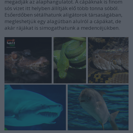
megadják az alaphangulatot. A cápáknak is finom
sós vizet itt helyben állítják elő több tonna sóból.
Esőerdőben sétálhatunk aligátorok társaságában,
megleshetjük egy alagútban alulról a cápákat, de
akár rájákat is simogathatunk a medencéjükben.