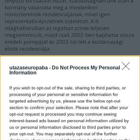
fényűző kis családi házat. Szabadságharcunk után a
kormány vásárolta meg a mindenkori
miniszterelnök rezidenciájának, mivel igen
reprezentatív épületnek számított. A II.
világháborúban az ingatlan szinte teljesen
megsemmisült, majd csak 2002-ben kaphatta vissza
eredeti pompáját és 2003-tól lett a köztársasági
elnök rezidenciája.
utazaseuropaba -
Do Not Process My Personal
Information
If you wish to opt-out of the sale, sharing to third parties, or
processing of your personal or sensitive information for
targeted advertising by us, please use the below opt-out
section to confirm your selection. Please note that after your
opt-out request is processed you may continue seeing
interest-based ads based on personal information utilized by
us or personal information disclosed to third parties prior to
your opt-out. You may separately opt-out of the further