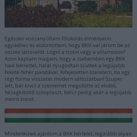
Egészen visszanyúltam főiskolás élményeim
egyikéhez és eldöntöttem, hogy BKV-val járom be az
összes látnivalót. Lógni a trolin vagy a villamoson?
Azon kaptam magam, hogy a zsebemben egy BKK
havi bérlettel, halál nyugodtan süvítek a legújabb
fekete-fehér pandával. Kifejezetten szeretem, ha egy
régi forma visszatér modern változatban! Szuper
lett, bár kívül a szememet megütötte az elváló,
hézagkitöltő sziloplaszt, belül pedig akár a legújabb
metró trend.
Mindenkinek ajánlom a BKK bérletet, legalább olyan