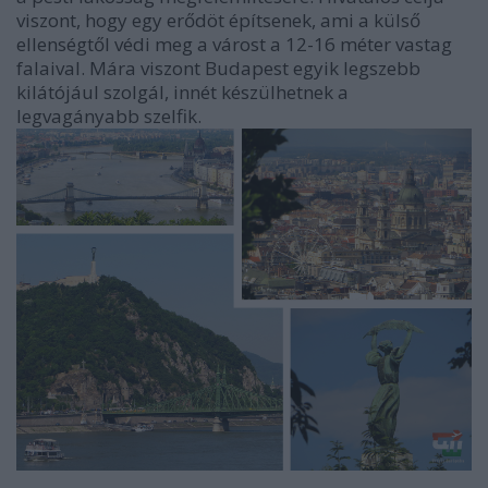
viszont, hogy egy erődöt építsenek, ami a külső
ellenségtől védi meg a várost a 12-16 méter vastag
falaival. Mára viszont Budapest egyik legszebb
kilátójául szolgál, innét készülhetnek a
legvagányabb szelfik.