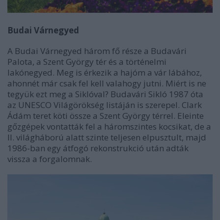
Budai Várnegyed
A Budai Várnegyed három fő része a Budavári
Palota, a Szent György tér és a történelmi
lakónegyed. Meg is érkezik a hajóm a vár lábához,
ahonnét már csak fel kell valahogy jutni. Miért is ne
tegyük ezt meg a Siklóval? Budavári Sikló 1987 óta
az UNESCO Világörökség listáján is szerepel. Clark
Ádám teret köti össze a Szent György térrel. Eleinte
gőzgépek vontatták fel a háromszintes kocsikat, de a
II. világháború alatt szinte teljesen elpusztult, majd
1986-ban egy átfogó rekonstrukció után adták
vissza a forgalomnak.