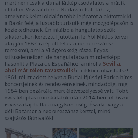
mert nem csak a dunai látkép csodálatos a másik
oldalon. Visszaértem a Budavári Palotához,
amelynek keleti oldalán több lejáratot alakítottak ki
a Bazár felé, a lustább turisták még mozgólépcsőn is
közlekedhetnek. Én inkább a hangulatos szűk
sikátorokon keresztül jutottam le. Ybl Miklós tervei
alapján 1883-ra épült fel ez a neoreneszánsz
remekmű, ami a Világörökség része. Egyes
stíluselemeiben, de hangulatában mindenképp
hasonlít a Plaza de Españához, amiről a
Sevilla,
ahol már télen tavaszodik!
c. cikkben olvashatsz!
1961-től itt adott helyet a Budai Ifjúsági Park a híres
koncertjeinek és rendezvényeinek, mindaddig, míg
1984-ben bezárták, mert életveszélyessé vált. Több
éves felújítási munkálatok után 2014-ben többször
is visszakaphatta a nagyközönség. Északi- vagy a
déli Bazársor a neoreneszánsz kerttel, mind
szájtátós látnivalók!