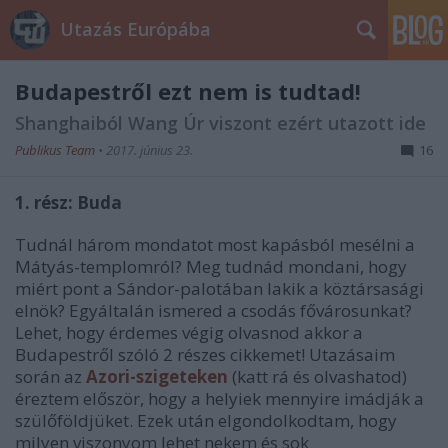
Utazás Európába
Budapestről ezt nem is tudtad!
Shanghaiból Wang Úr viszont ezért utazott ide
Publikus Team
•
2017. június 23.
16
1. rész: Buda
Tudnál három mondatot most kapásból mesélni a
Mátyás-templomról? Meg tudnád mondani, hogy
miért pont a Sándor-palotában lakik a köztársasági
elnök? Egyáltalán ismered a csodás fővárosunkat?
Lehet, hogy érdemes végig olvasnod akkor a
Budapestről szóló 2 részes cikkemet! Utazásaim
során az
Azori-szigeteken
(katt rá és olvashatod)
éreztem először, hogy a helyiek mennyire imádják a
szülőföldjüket. Ezek után elgondolkodtam, hogy
milyen viszonyom lehet nekem és sok