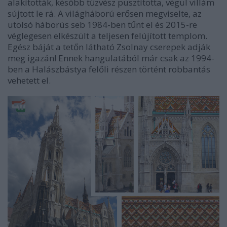
alakították, később tűzvész pusztította, végül villám
sújtott le rá. A világháború erősen megviselte, az
utolsó háborús seb 1984-ben tűnt el és 2015-re
véglegesen elkészült a teljesen felújított templom.
Egész báját a tetőn látható Zsolnay cserepek adják
meg igazán! Ennek hangulatából már csak az 1994-
ben a Halászbástya felőli részen történt robbantás
vehetett el.