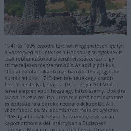
1541 és 1686 között a törökök meglehetősen leélték
a Várnegyed épületeit és a Habsburg seregeknek is
csak robbantásokkal sikerült visszaszerezni, így
szinte teljesen megsemmisült. Az addig gótikus
stílusú palotát inkább már barokk stílus jegyekkel
húzták fel újra. 1715-ben bővítették egy kisebb
barokk kastéllyal, majd a 19. sz. végén Ybl Miklós
tervei alapján épült hozzá egy hátsó szárny. Utoljára
Mária Terézia nyúlt a Duna felé néző homlokzathoz
és építtette rá a barokk-neobarokk kupolát. A II.
világháború során lebombázott részeket egészen
1963-ig állították helyre. Az átrendezések során
kapott otthont a déli szárnyban a Budapesti
Történeti Múzeum, nyugati felében az Országos