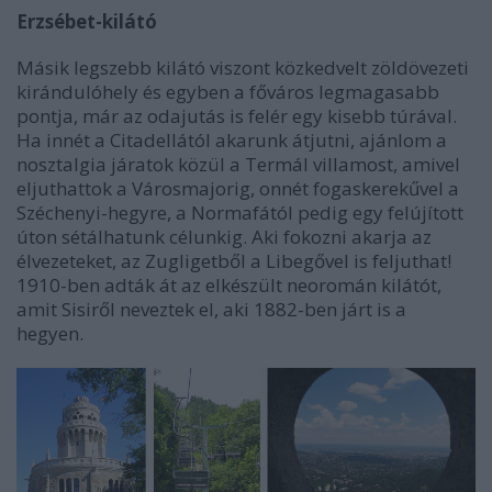
Erzsébet-kilátó
Másik legszebb kilátó viszont közkedvelt zöldövezeti
kirándulóhely és egyben a főváros legmagasabb
pontja, már az odajutás is felér egy kisebb túrával.
Ha innét a Citadellától akarunk átjutni, ajánlom a
nosztalgia járatok közül a Termál villamost, amivel
eljuthattok a Városmajorig, onnét fogaskerekűvel a
Széchenyi-hegyre, a Normafától pedig egy felújított
úton sétálhatunk célunkig. Aki fokozni akarja az
élvezeteket, az Zugligetből a Libegővel is feljuthat!
1910-ben adták át az elkészült neoromán kilátót,
amit Sisiről neveztek el, aki 1882-ben járt is a
hegyen.