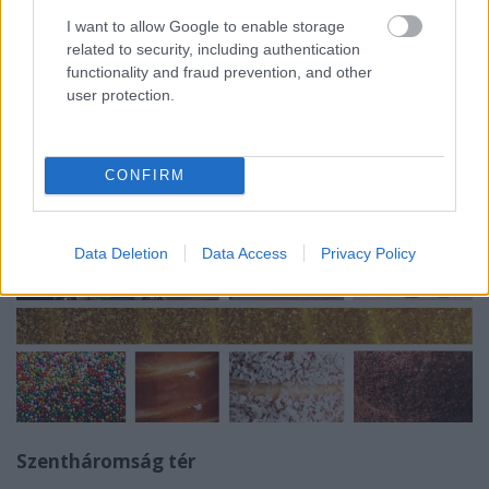
homlokzatát klasszicista stílusban építették át 1820
I want to allow Google to enable storage
körül, viszont a barokk szoborfülkéje megmaradt.
related to security, including authentication
functionality and fraud prevention, and other
user protection.
CONFIRM
Data Deletion
Data Access
Privacy Policy
Szentháromság tér