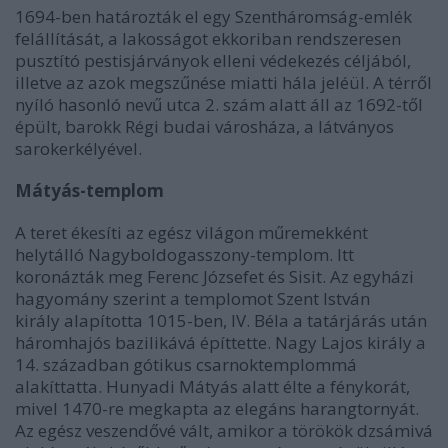
1694-ben határozták el egy Szentháromság-emlék
felállítását, a lakosságot ekkoriban rendszeresen
pusztító pestisjárványok elleni védekezés céljából,
illetve az azok megszűnése miatti hála jeléül. A térről
nyíló hasonló nevű utca 2. szám alatt áll az 1692-től
épült, barokk Régi budai városháza, a látványos
sarokerkélyével.
Mátyás-templom
A teret ékesíti az egész világon műremekként
helytálló Nagyboldogasszony-templom. Itt
koronázták meg Ferenc Józsefet és Sisit. Az egyházi
hagyomány szerint a templomot Szent István
király alapította 1015-ben, IV. Béla a tatárjárás után
háromhajós bazilikává építtette. Nagy Lajos király a
14. században gótikus csarnoktemplommá
alakíttatta. Hunyadi Mátyás alatt élte a fénykorát,
mivel 1470-re megkapta az elegáns harangtornyát.
Az egész veszendővé vált, amikor a törökök dzsámivá