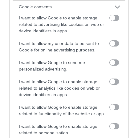
fel, ami pl. cseh középkori városokban
Google consents
hétköznapinak számít. A 16. század elején készült
mintákat a II. világháború ostroma után találták
I want to allow Google to enable storage
meg a vakolatrétegek alatt. Az épület földszintjén
related to advertising like cookies on web or
egykoron üzlethelyiségek kínálták a portékát, ezek
device identifiers in apps.
egyik árukiadó ablaka maradt fenn. Az íves
boltozatok és barokk ablakok a 18. század elején
I want to allow my user data to be sent to
készültek. A 16. számban is üzletek funkcionáltak,
Google for online advertising purposes.
amin szintén látszik, hogy nem egy modern vasbeton
I want to allow Google to send me
épület, hanem egy maradandó régiség. Az Anna utca
personalized advertising.
felé néző homlokzatán láthatunk több középkori
részletet.
I want to allow Google to enable storage
related to analytics like cookies on web or
Anna utca
device identifiers in apps.
A Tárnok utca sarkán található egy színes,
I want to allow Google to enable storage
egyemeletes lakóház, gótikus nyíláskeret
related to functionality of the website or app.
részletekkel, a földszinti helyiségben pedig
középkori falmaradványokkal. Az egykori Arany Sas
I want to allow Google to enable storage
Gyógyszertár Tárnok utcai bejárati ajtójának ma is
related to personalization.
látható keretezése 1780 körül készülhetett. A ház