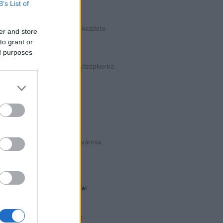
B’s List of
kkek >>>
Hitler végnapjainak kezdete
er and store
Április 30. | 1945
to grant or
ed purposes
Száguldás vissza a középkorba
Basilicata
BIANCOeNERO
Puglia Due
Az eredeti Mikulás® városa
Puglia Uno
Déli harangszó
Nándorfehérvári diadal
1956: Akkor és most