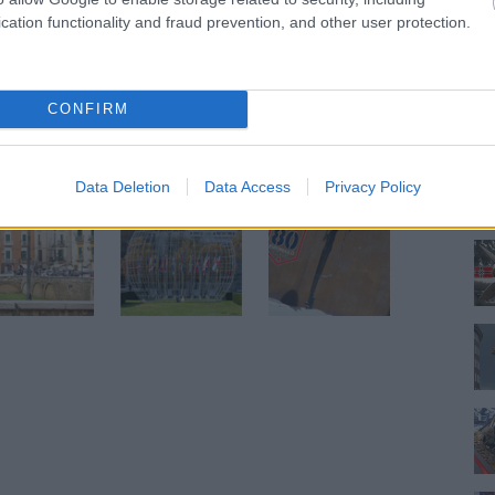
cation functionality and fraud prevention, and other user protection.
komment
Tetszik
0
each
Görögország
Greece
Kavala
Athos
Vourvourou
CONFIRM
nlott bejegyzések:
Data Deletion
Data Access
Privacy Policy