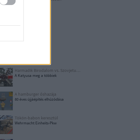
Berlin külső
Hitler első drónja
GWW
Honecker bosszúja
Papírjaguár
Harmadik Birodalom vs. Szovjetunió
A Katyusa meg a többiek
A hamburger őshazája
80 éves újjáépítés elhúzódása
Tökön-babon keresztül
Wehrmacht Einheits-Pkw