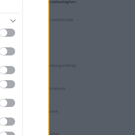
1956-os forradalom és szabadságharc
Időutazás a szocreál autóSkodák világába
A lényeget fedd fel!
Germania
Berlin 2. rész
Irány észak, a Guldenburgok földje
Észak-Németország
Halálos munkakörülmények
KZ Sachsenhausen
Berlinben ütött az óránk
Berlin 1. rész
Halálos listázás luxusban