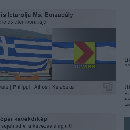
Li
>
U
Ha
elr
Eu