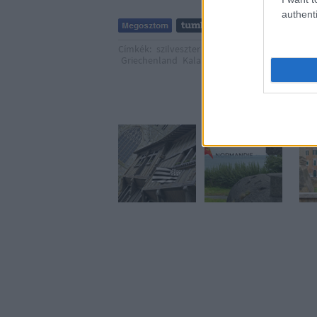
authenti
Címkék:
szilveszter
újév
strand
tengerpart
b
Griechenland
Kalabaka
Philippi
Ajá