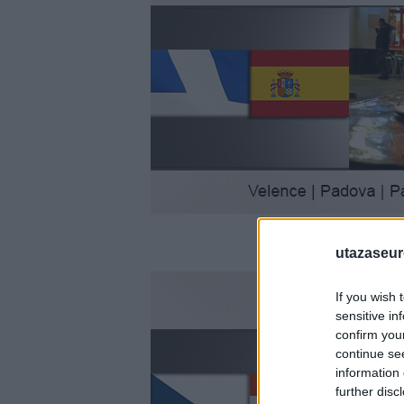
utazaseu
If you wish 
sensitive in
confirm you
continue se
information 
further disc