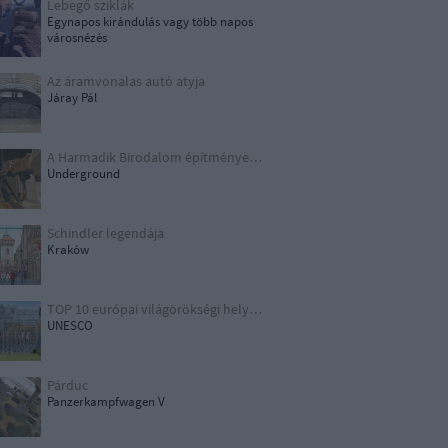
Lebegő sziklák
Egynapos kirándulás vagy több napos
városnézés
Az áramvonalas autó atyja
Járay Pál
A Harmadik Birodalom építményei X.
Underground
Schindler legendája
Kraków
TOP 10 európai világörökségi helyszín
UNESCO
Párduc
Panzerkampfwagen V