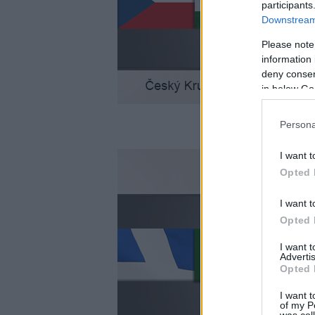
participants
Downstream 
Please note
information 
deny consent
in below Go
Persona
I want t
Opted 
I want t
Opted 
I want 
Advertis
Opted 
I want t
of my P
was col