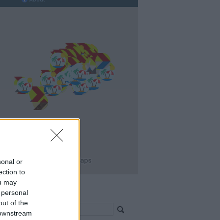
sonal or
ection to
ou may
 personal
resés >>>
out of the
 downstream