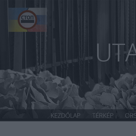
UT
KEZDŐLAP
TÉRKÉP
OR