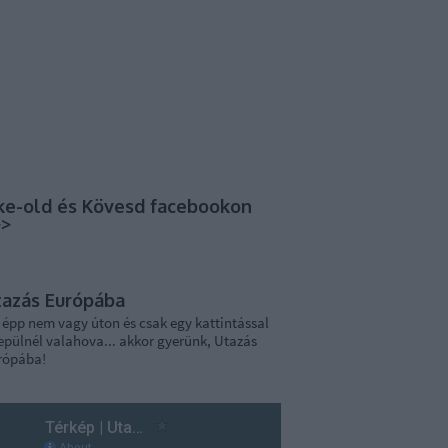
ke-old és Kövesd facebookon
>>
tazás Európába
 épp nem vagy úton és csak egy kattintással
epülnél valahova... akkor gyerünk, Utazás
rópába!