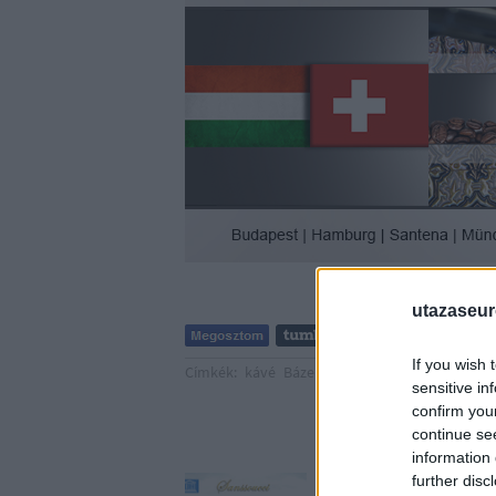
utazaseu
If you wish 
Címkék:
kávé
Bázel
Svájc
Basel
Schaffhause
sensitive in
confirm you
continue se
Ajá
information 
further disc