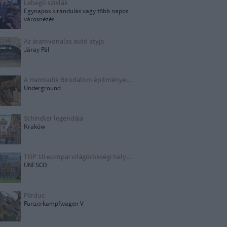
Lebegő sziklák
Egynapos kirándulás vagy több napos
városnézés
Az áramvonalas autó atyja
Járay Pál
A Harmadik Birodalom építményei X.
Underground
Schindler legendája
Kraków
TOP 10 európai világörökségi helyszín
UNESCO
Párduc
Panzerkampfwagen V