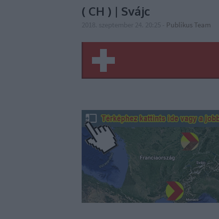
( CH ) | Svájc
2018. szeptember 24. 20:25
-
Publikus Team