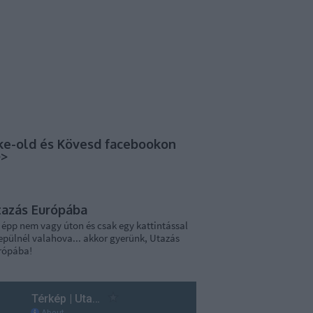
ke-old és Kövesd facebookon
>>
tazás Európába
 épp nem vagy úton és csak egy kattintással
epülnél valahova... akkor gyerünk, Utazás
rópába!