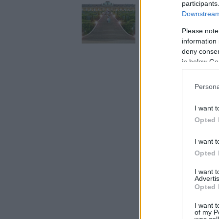
participants
Downstream 
Please note
information 
deny consent
in below Go
Persona
I want t
Opted 
I want t
Opted 
I want 
Advertis
Opted 
I want t
of my P
was col