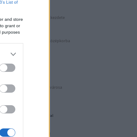
B’s List of
kkek >>>
Hitler végnapjainak kezdete
er and store
Április 30. | 1945
to grant or
ed purposes
Száguldás vissza a középkorba
Basilicata
BIANCOeNERO
Puglia Due
Az eredeti Mikulás® városa
Puglia Uno
Déli harangszó
Nándorfehérvári diadal
1956: Akkor és most