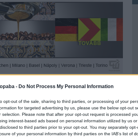
ropaba -
Do Not Process My Personal Information
komment
Tetszik
0
to opt-out of the sale, sharing to third parties, or processing of your per
n
Switzerland
Schweiz
Neuhausen
formation for targeted advertising by us, please use the below opt-out s
r selection. Please note that after your opt-out request is processed y
eing interest-based ads based on personal information utilized by us or
nlott bejegyzések:
Ke
disclosed to third parties prior to your opt-out. You may separately opt-
losure of your personal information by third parties on the IAB’s list of