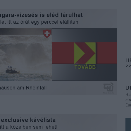
Li
>
U
Ha
elr
Eu