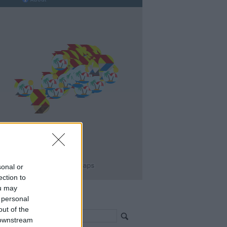
sonal or
ection to
ou may
 personal
resés >>>
out of the
 downstream