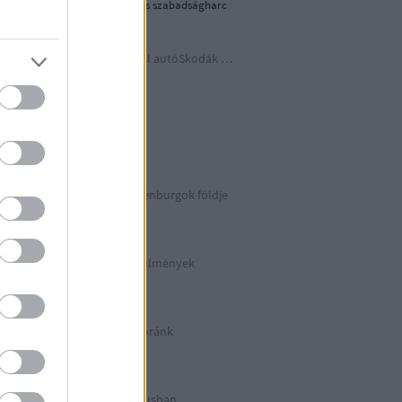
1956-os forradalom és szabadságharc
Időutazás a szocreál autóSkodák világába
A lényeget fedd fel!
Germania
Berlin 2. rész
Irány észak, a Guldenburgok földje
Észak-Németország
Halálos munkakörülmények
KZ Sachsenhausen
Berlinben ütött az óránk
Berlin 1. rész
Halálos listázás luxusban