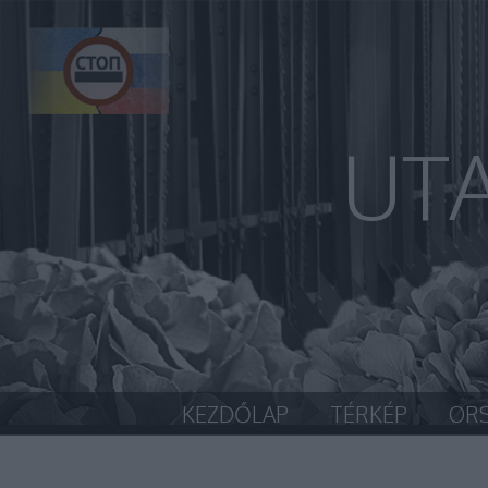
UT
KEZDŐLAP
TÉRKÉP
OR