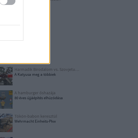
Berlin külső
Hitler első drónja
GWW
Honecker bosszúja
Papírjaguár
Harmadik Birodalom vs. Szovjetunió
A Katyusa meg a többiek
A hamburger őshazája
80 éves újjáépítés elhúzódása
Tökön-babon keresztül
Wehrmacht Einheits-Pkw