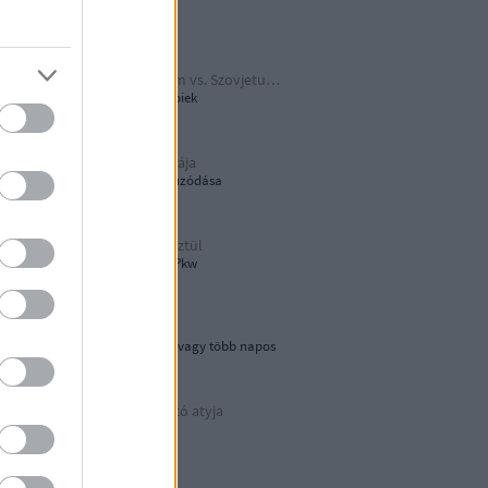
Papírjaguár
Harmadik Birodalom vs. Szovjetunió
A Katyusa meg a többiek
A hamburger őshazája
80 éves újjáépítés elhúzódása
Tökön-babon keresztül
Wehrmacht Einheits-Pkw
Lebegő sziklák
Egynapos kirándulás vagy több napos
városnézés
Az áramvonalas autó atyja
Járay Pál