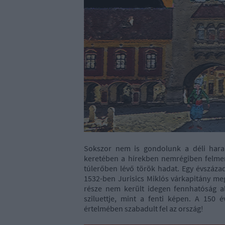
Sokszor nem is gondolunk a déli haran
keretében a hírekben nemrégiben felmer
túlerőben lévő török hadat. Egy évszáza
1532-ben Jurisics Miklós várkapitány meg
része nem került idegen fennhatóság a
sziluettje, mint a fenti képen. A 150 
értelmében szabadult fel az ország!