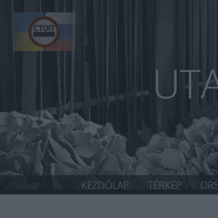
UT
KEZDŐLAP
TÉRKÉP
OR