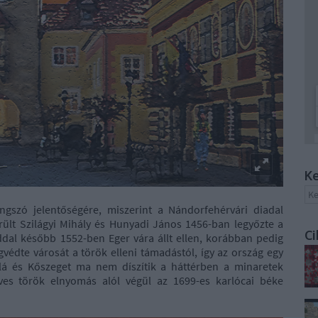
Ke
gszó jelentőségére, miszerint a Nándorfehérvári diadal
ült Szilágyi Mihály és Hunyadi János 1456-ban legyőzte a
Ci
ddal később 1552-ben Eger vára állt ellen, korábban pedig
védte városát a török elleni támadástól, így az ország egy
lá és Kőszeget ma nem díszítik a háttérben a minaretek
éves török elnyomás alól végül az 1699-es karlócai béke