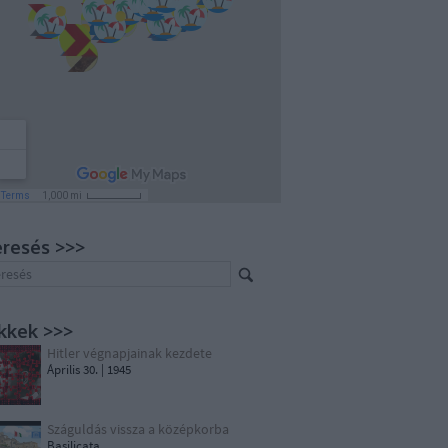
resés >>>
kkek >>>
Hitler végnapjainak kezdete
Április 30. | 1945
Száguldás vissza a középkorba
Basilicata