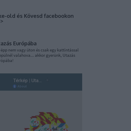
ke-old és Kövesd facebookon
>>
tazás Európába
 épp nem vagy úton és csak egy kattintással
epülnél valahova... akkor gyerünk, Utazás
rópába!