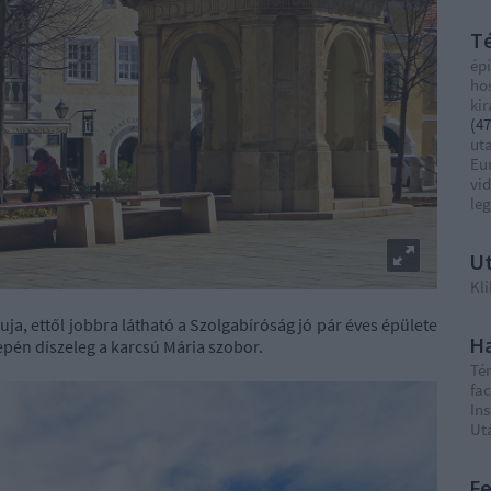
T
épí
ho
ki
(
47
ut
Eu
vi
le
Ut
Kli
ja, ettől jobbra látható a Szolgabíróság jó pár éves épülete
Ha
epén díszeleg a karcsú Mária szobor.
Té
fa
In
Ut
F