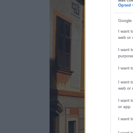
Opted 
Google 
I want t
web or d
I want t
purpose
I want 
I want t
web or d
I want t
or app.
I want t
I want t