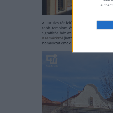
authenti
A Jurisics tér felújítása 2012-ben befej
több templom és a kolostor is helyet fo
Sgraffitós-ház az egyik fő látvány eleme.
Késmárkról
(kattints rá) szóló cikkemben
homlokzat eme díszítését.