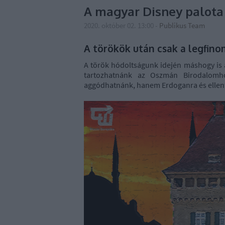
A magyar Disney palota
2020. október 02. 13:00
-
Publikus Team
A törökök után csak a legfin
A török hódoltságunk idején máshogy is 
tartozhatnánk az Oszmán Birodalomh
aggódhatnánk, hanem Erdoganra és ellenfe