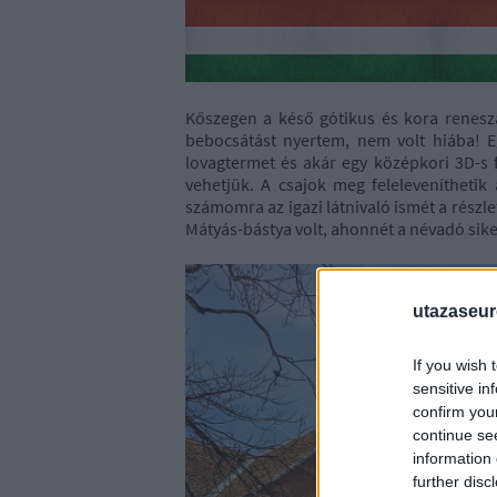
Kőszegen a késő gótikus és kora reneszá
bebocsátást nyertem, nem volt hiába! E
lovagtermet és akár egy középkori 3D-s f
vehetjük. A csajok meg feleleveníthetik 
számomra az igazi látnivaló ismét a részl
Mátyás-bástya volt, ahonnét a névadó sik
utazaseu
If you wish 
sensitive in
confirm you
continue se
information 
further disc