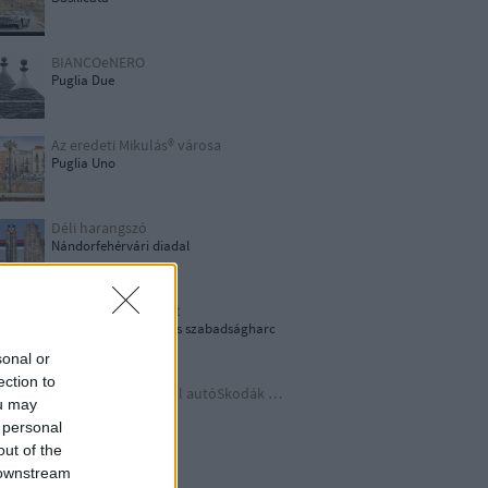
BIANCOeNERO
Puglia Due
Az eredeti Mikulás® városa
Puglia Uno
Déli harangszó
Nándorfehérvári diadal
1956: Akkor és most
1956-os forradalom és szabadságharc
sonal or
ection to
Időutazás a szocreál autóSkodák világába
ou may
A lényeget fedd fel!
 personal
out of the
 downstream
Germania