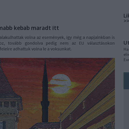
Li
>
omabb kebab maradt itt
alakulhattak volna az események, így még a napjainkban is
U
oz, tovább gondolva pedig nem az EU választásokon
leire adhattuk volna le a voksunkat.
Ha
elr
Eu