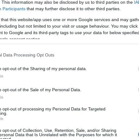
. This information may also be disclosed by us to third parties on the
IA
Participants
that may further disclose it to other third parties.
 that this website/app uses one or more Google services and may gath
including but not limited to your visit or usage behaviour. You may click 
 to Google and its third-party tags to use your data for below specifi
ogle consent section.
l Data Processing Opt Outs
o opt-out of the Sharing of my personal data.
In
o opt-out of the Sale of my Personal Data.
In
a főbb látványosságok nyújtják a meghatározó későbbi
őleg nyitott szemmel barangolni. Így találtam meg a Jurisics
to opt-out of processing my Personal Data for Targeted
ing.
átort, aminek egy részénél még a fejemet is le kellett húzni,
In
bban a Szolgabíróság alatt. Másik ilyen élmény a kolostorral
 a tavaszi napfényben valami különleges hatást nyújtott:
o opt-out of Collection, Use, Retention, Sale, and/or Sharing
ersonal Data that Is Unrelated with the Purposes for which it
lected.