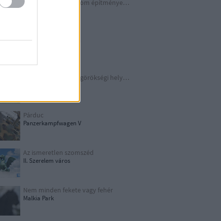
A Harmadik Birodalom építményei X.
Underground
Schindler legendája
Kraków
TOP 10 európai világörökségi helyszín
UNESCO
Párduc
Panzerkampfwagen V
Az ismeretlen szomszéd
II. Szerelem város
Nem minden fekete vagy fehér
Malkia Park