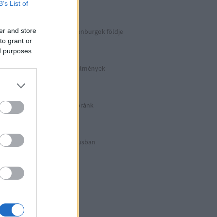
Berlin 2. rész
B’s List of
er and store
Irány észak, a Guldenburgok földje
Észak-Németország
to grant or
ed purposes
Halálos munkakörülmények
KZ Sachsenhausen
Berlinben ütött az óránk
Berlin 1. rész
Halálos listázás luxusban
Berlin külső
Hitler első drónja
GWW
Honecker bosszúja