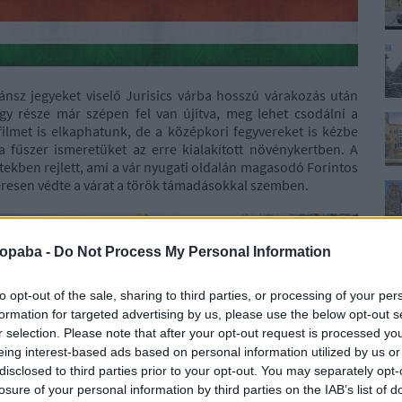
nsz jegyeket viselő Jurisics várba hosszú várakozás után
gy része már szépen fel van újítva, meg lehet csodálni a
ilmet is elkaphatunk, de a középkori fegyvereket is kézbe
a fűszer ismeretüket az erre kialakított növénykertben. A
etekben rejlett, ami a vár nyugati oldalán magasodó Forintos
eresen védte a várat a török támadásokkal szemben.
ropaba -
Do Not Process My Personal Information
to opt-out of the sale, sharing to third parties, or processing of your per
formation for targeted advertising by us, please use the below opt-out s
r selection. Please note that after your opt-out request is processed y
eing interest-based ads based on personal information utilized by us or
disclosed to third parties prior to your opt-out. You may separately opt-
losure of your personal information by third parties on the IAB’s list of