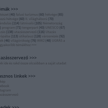
émák >>>
tészet
(
40
)
falusi turizmus
(
60
)
hétvége
(
85
)
sszú hétvége
(
60
)
II. világháború
(
70
)
rándulás
(
114
)
látnivaló
(
105
)
Németország
)
program
(
71
)
tengerpart
(
43
)
UNESCO
(
67
)
azás
(
138
)
utazásszervező
(
116
)
Utazás
rópába
(
113
)
útikalauz
(
128
)
városnézés
(
92
)
dék
(
46
)
világörökség
(
76
)
WW2
(
48
)
UGRÁS a
ggyakoribb témákhoz >>>
azásszervező >>>
kk ide és rakd össze olcsóbban a saját utadat
sznos linkek >>>
rkép
cebook
stagram
azásszervező
eedek >>>