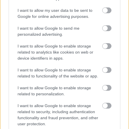
I want to allow my user data to be sent to
Google for online advertising purposes.
I want to allow Google to send me
personalized advertising.
I want to allow Google to enable storage
related to analytics like cookies on web or
device identifiers in apps.
I want to allow Google to enable storage
related to functionality of the website or app.
I want to allow Google to enable storage
related to personalization.
A háború vége felé a szövetséges bombázások miatt
I want to allow Google to enable storage
Mauthausenben és annak altáboraiban lőszer-,
related to security, including authentication
akna- és fegyvergyárak (Mauser géppisztoly), ill. a
functionality and fraud prevention, and other
Me 262 vadászrepülőgépeket összeszerelő üzemek
user protection.
létesültek. Az első melléktábor Gusen I. néven 1940.