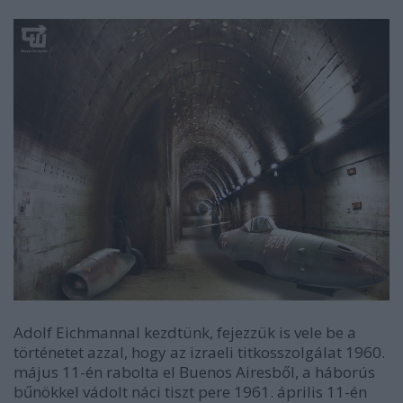
Adolf Eichmannal kezdtünk, fejezzük is vele be a
történetet azzal, hogy az izraeli titkosszolgálat 1960.
május 11-én rabolta el Buenos Airesből, a háborús
bűnökkel vádolt náci tiszt pere 1961. április 11-én