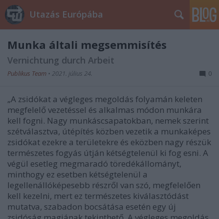
Utazás Európába
Munka általi megsemmisítés
Vernichtung durch Arbeit
Publikus Team
•
2021. július 24.
0
„A zsidókat a végleges megoldás folyamán keleten
megfelelő vezetéssel és alkalmas módon munkára
kell fogni. Nagy munkáscsapatokban, nemek szerint
szétválasztva, útépítés közben vezetik a munkaképes
zsidókat ezekre a területekre és eközben nagy részük
természetes fogyás útján kétségtelenül ki fog esni. A
végül esetleg megmaradó töredékállományt,
minthogy ez esetben kétségtelenül a
legellenállóképesebb részről van szó, megfelelően
kell kezelni, mert ez természetes kiválasztódást
mutatva, szabadon bocsátása esetén egy új
zsidóság magjának tekinthető. A végleges megoldás