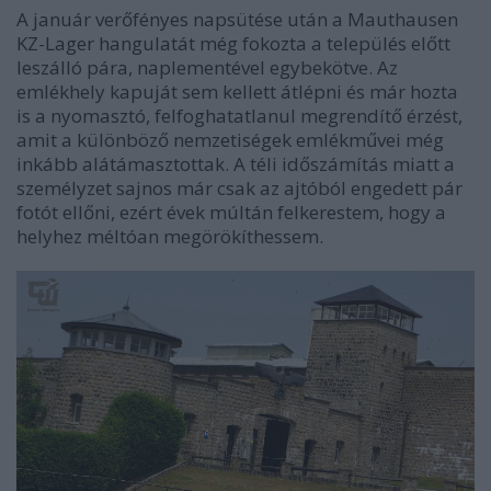
A január verőfényes napsütése után a Mauthausen
KZ-Lager hangulatát még fokozta a település előtt
leszálló pára, naplementével egybekötve. Az
emlékhely kapuját sem kellett átlépni és már hozta
is a nyomasztó, felfoghatatlanul megrendítő érzést,
amit a különböző nemzetiségek emlékművei még
inkább alátámasztottak. A téli időszámítás miatt a
személyzet sajnos már csak az ajtóból engedett pár
fotót ellőni, ezért évek múltán felkerestem, hogy a
helyhez méltóan megörökíthessem.