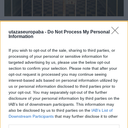
Franz Xaver Ziereis SS-Standartenführer
utazaseuropaba -
Do Not Process My Personal
táborparancsnok vezetésével az első jelentősebb
Information
létszámú magyar fogolycsoportot 1944. április 25-
én vették nyilvántartásba, majd összesen 25.000
If you wish to opt-out of the sale, sharing to third parties, or
magyar érkezhetett és közülük kb. 13.000-en
processing of your personal or sensitive information for
pusztultak el. 1945. decemberében a főtábor 16.000
targeted advertising by us, please use the below opt-out
m²-es külső részén kegyetlen
section to confirm your selection. Please note that after your
sátortábort (Zeltlager) állítottak fel, ahová a
opt-out request is processed you may continue seeing
magyarok is érkeztek. Mementóként őrzi és mutatja
interest-based ads based on personal information utilized by
be egy francia fogoly által megmentett 1945-ös
us or personal information disclosed to third parties prior to
darab kenyér is az éhség fogva tartó hatalmát.
your opt-out. You may separately opt-out of the further
disclosure of your personal information by third parties on the
IAB’s list of downstream participants. This information may
also be disclosed by us to third parties on the
IAB’s List of
Downstream Participants
that may further disclose it to other
third parties.