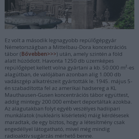
Ez volt a második legnagyobb repülőgépgyár
Németországban a Mittelbau-Dora koncentrációs
tábor (
Bővebben>>>
) után, amely szintén a föld
alatt húzódott. Havonta 1250 db üzemképes
repülőgépet kellett volna gyártani a kb. 50.000 m²-es
alagútban, de valójában azonban alig 1.000 db
vadászgép alkatrészeit gyártották le. 1945. május 5-
én szabadította fel az amerikai hadsereg a KL
Mauthausen-Gusen koncentrációs tábor együttest,
addig mintegy 200.000 embert deportáltak azokba.
Az alagutakban folyt egyéb veszélyes hadiipari
munkálatok (nukleáris kísérletek) máig kérdésesek
maradtak, de egy biztos, hogy a létesítmény csak
engedéllyel látogatható, mivel még mindig
radioaktív sugárzás mérhető benne.