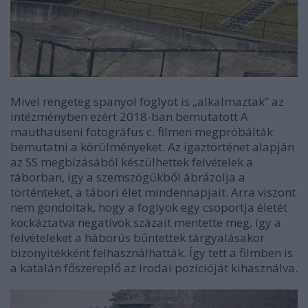
Mivel rengeteg spanyol foglyot is „alkalmaztak” az
intézményben ezért 2018-ban bemutatott A
mauthauseni fotográfus c. filmen megpróbálták
bemutatni a körülményeket. Az igaztörténet alapján
az SS megbízásából készülhettek felvételek a
táborban, így a szemszögükből ábrázolja a
történteket, a tábori élet mindennapjait. Arra viszont
nem gondoltak, hogy a foglyok egy csoportja életét
kockáztatva negatívok százait mentette meg, így a
felvételeket a háborús bűntettek tárgyalásakor
bizonyítékként felhasználhatták. Így tett a filmben is
a katalán főszereplő az irodai pozícióját kihasználva.