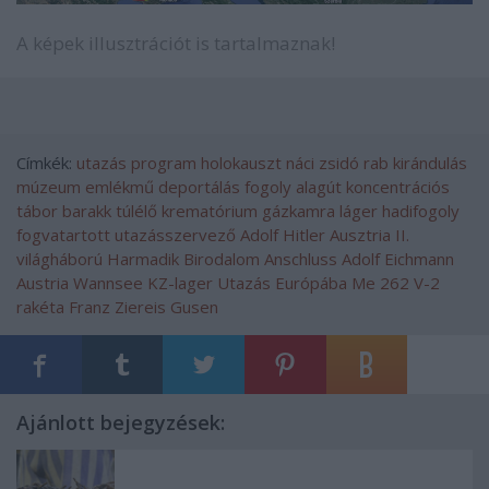
A képek illusztrációt is tartalmaznak!
Címkék:
utazás
program
holokauszt
náci
zsidó
rab
kirándulás
múzeum
emlékmű
deportálás
fogoly
alagút
koncentrációs
tábor
barakk
túlélő
krematórium
gázkamra
láger
hadifogoly
fogvatartott
utazásszervező
Adolf Hitler
Ausztria
II.
világháború
Harmadik Birodalom
Anschluss
Adolf Eichmann
Austria
Wannsee
KZ-lager
Utazás Európába
Me 262
V-2
rakéta
Franz Ziereis
Gusen
Ajánlott bejegyzések: