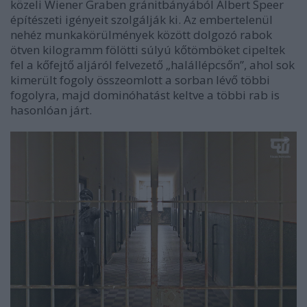
közeli Wiener Graben gránitbányából Albert Speer
építészeti igényeit szolgálják ki. Az embertelenül
nehéz munkakörülmények között dolgozó rabok
ötven kilogramm fölötti súlyú kőtömböket cipeltek
fel a kőfejtő aljáról felvezető „halállépcsőn”, ahol sok
kimerült fogoly összeomlott a sorban lévő többi
fogolyra, majd dominóhatást keltve a többi rab is
hasonlóan járt.