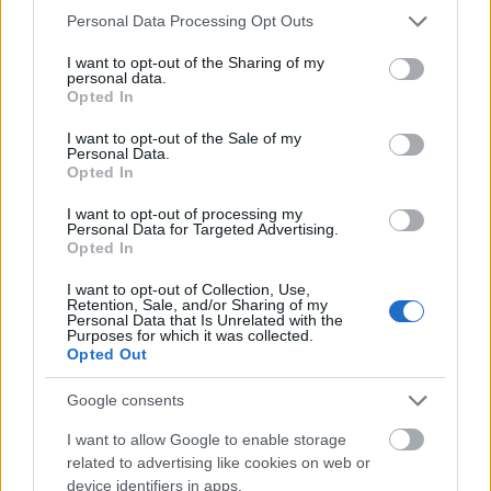
Please note that this website/app uses one or more Google
Personal Data Processing Opt Outs
services and may gather and store information including but
not limited to your visit or usage behaviour. You may click to
I want to opt-out of the Sharing of my
A magyaroknak állított szoborkompozíció is hasonló
personal data.
grant or deny consent to Google and its third-party tags to
hatást kíván elérni, az eredeti változatát Makrisz
Opted In
use your data for below specified purposes in below Google
Agamemnon készítette 1959-ben, amit 1964-ben
consent section.
I want to opt-out of the Sale of my
helyeztek el a mauthauseni koncentrációs tábor
Personal Data.
területén. A szobor nem hiába volt ismerős, mivel
Opted In
kicsinyített másolatát 1986-ban állították fel
I want to opt-out of processing my
Budapesten, a XIII. kerületben a Duna-parton, amin
Personal Data for Targeted Advertising.
a szocreál stílusa hasonlóan visszaköszön. Az
Opted In
emlékhelyen búzakoszorúval körbeölelt vörös
csillagos Népköztársaság címerünk erősen a
I want to opt-out of Collection, Use,
Retention, Sale, and/or Sharing of my
kommunista időket idézi, remélem, hogy a
Personal Data that Is Unrelated with the
Purposes for which it was collected.
Külügyminisztériumnak jelzett megoldandó
Opted Out
probléma hamarosan elhárul, addig az Instagramon
megcsodálhatod:
Google consents
I want to allow Google to enable storage
related to advertising like cookies on web or
device identifiers in apps.