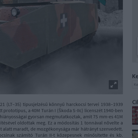
Ke
Ci
21 (LT–35) típusjelzésű könnyű harckocsi tervei 1938–1939
t prototípus, a 40M Turán I (Škoda S-IIc) licenszét 1940-ben
ri hiányosságai gyorsan megmutatkoztak, amit 75 mm-es 41M
tésével oldottak meg. Ez a módosítás 1 tonnával növelte a
20 t alatt maradt, de mozgékonysága már hátrányt szenvedett.
inak számító Turán II-t közepesnek minősítette és kb.