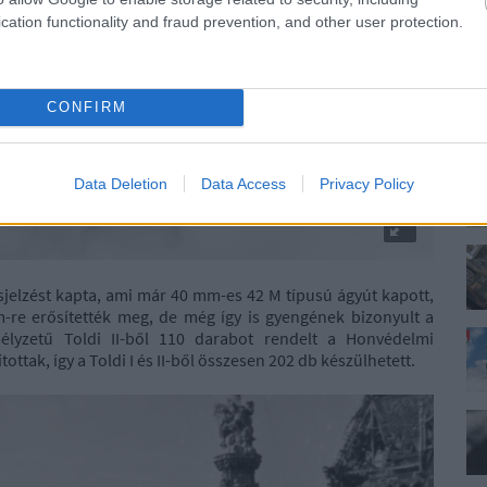
cation functionality and fraud prevention, and other user protection.
CONFIRM
Data Deletion
Data Access
Privacy Policy
usjelzést kapta, ami már 40 mm-es 42 M típusú ágyút kapott,
-re erősítették meg, de még így is gyengének bizonyult a
élyzetű Toldi II-ből 110 darabot rendelt a Honvédelmi
ottak, így a Toldi I és II-ből összesen 202 db készülhetett.