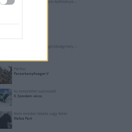
A Harmadik Birodalom építményei X.
Underground
Schindler legendája
Kraków
TOP 10 európai világörökségi helyszín
UNESCO
Párduc
Panzerkampfwagen V
Az ismeretlen szomszéd
II. Szerelem város
Nem minden fekete vagy fehér
Malkia Park