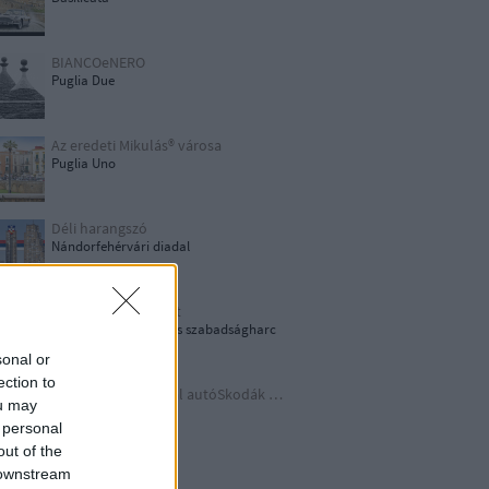
BIANCOeNERO
Puglia Due
Az eredeti Mikulás® városa
Puglia Uno
Déli harangszó
Nándorfehérvári diadal
1956: Akkor és most
1956-os forradalom és szabadságharc
sonal or
ection to
Időutazás a szocreál autóSkodák világába
ou may
A lényeget fedd fel!
 personal
out of the
 downstream
Germania