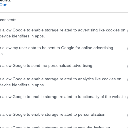
Out
által rendszerbe állított, a MÁVAG és a Ganz által 1939–1942
t leginkább a rádiójának ívantennájáról lehetett felismerni.
consents
 20 mm-es 36 M Solothurn nehézpuskával és 8 mm-es
sak pár milliméterre rúgott. A Toldi tulajdonságait a németek
o allow Google to enable storage related to advertising like cookies on
apírpáncélosnak nevezték. A második világháború első
evice identifiers in apps.
k a Jugoszlávia elleni hadjáratban, de a Szovjetunióban a
ltak, így jó kommunikációs eszközeik miatt többnyire csak
o allow my user data to be sent to Google for online advertising
s.
to allow Google to send me personalized advertising.
o allow Google to enable storage related to analytics like cookies on
evice identifiers in apps.
o allow Google to enable storage related to functionality of the website
o allow Google to enable storage related to personalization.
o allow Google to enable storage related to security, including