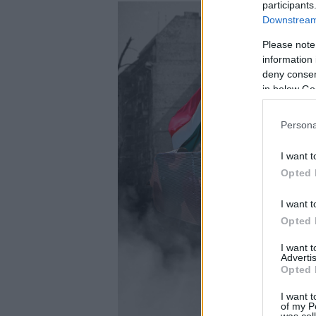
participants
Downstream 
Please note
information 
deny consent
in below Go
Persona
I want t
Opted 
I want t
Opted 
I want 
Advertis
Opted 
I want t
of my P
was col