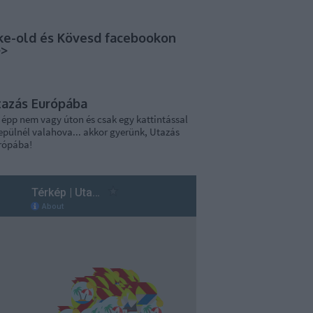
ke-old és Kövesd facebookon
>>
tazás Európába
 épp nem vagy úton és csak egy kattintással
epülnél valahova... akkor gyerünk, Utazás
rópába!