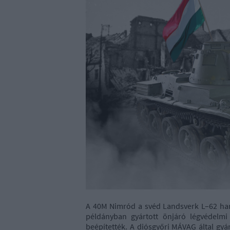
A 40M Nimród a svéd Landsverk L–62 harc
példányban gyártott önjáró légvédelmi
beépítették. A diósgyőri MÁVAG által gyá