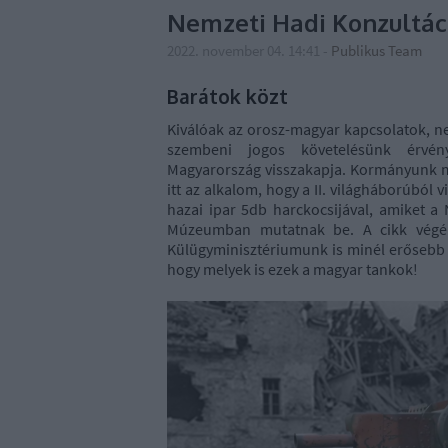
Nemzeti Hadi Konzultác
2022. november 04. 14:41
-
Publikus Team
Barátok közt
Kiválóak az orosz-magyar kapcsolatok, n
szembeni jogos követelésünk érvény
Magyarország visszakapja. Kormányunk min
itt az alkalom, hogy a II. világháborúbó
hazai ipar 5db harckocsijával, amiket a
Múzeumban mutatnak be. A cikk végén
Külügyminisztériumunk is minél erősebb f
hogy melyek is ezek a magyar tankok!