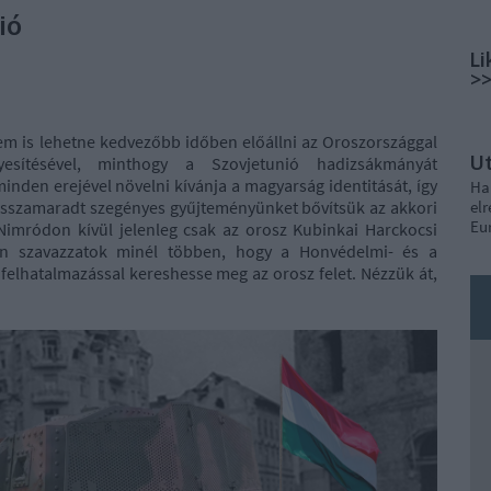
ió
Li
>
em is lehetne kedvezőbb időben előállni az Oroszországgal
U
esítésével, minthogy a Szovjetunió hadizsákmányát
den erejével növelni kívánja a magyarság identitását, így
Ha
l visszamaradt szegényes gyűjteményünket bővítsük az akkori
elr
Eu
 Nimródon kívül jelenleg csak az orosz Kubinkai Harckocsi
 szavazzatok minél többen, hogy a Honvédelmi- és a
elhatalmazással kereshesse meg az orosz felet. Nézzük át,