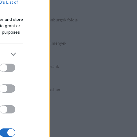
Berlin 2. rész
B’s List of
er and store
Irány észak, a Guldenburgok földje
Észak-Németország
to grant or
ed purposes
Halálos munkakörülmények
KZ Sachsenhausen
Berlinben ütött az óránk
Berlin 1. rész
Halálos listázás luxusban
Berlin külső
Hitler első drónja
GWW
Honecker bosszúja