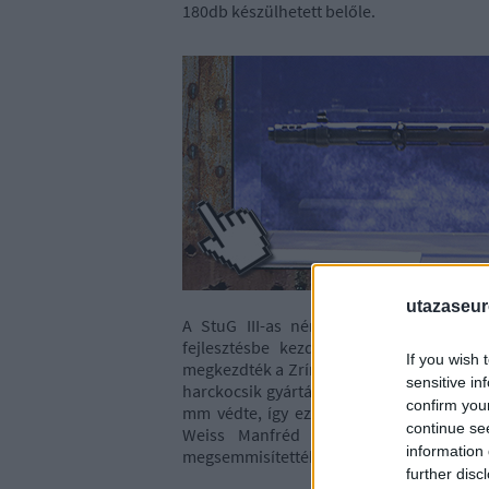
180db készülhetett belőle.
utazaseu
A StuG III-as német rohamlöveg gyártá
fejlesztésbe kezdett, aminél a Turán 
If you wish 
megkezdték a Zrínyi I hosszú csövű, 75 mm
sensitive in
harckocsik gyártását. A 61 darab nagy rés
confirm you
mm védte, így ez volt a legkönnyebben 
continue se
Weiss Manfréd gyárat és a bombák a
information 
megsemmisítették.
further disc