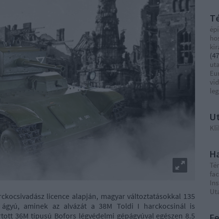
T
épí
ho
ki
(
47
ut
Eu
vi
le
Ut
Kli
Ha
Té
fa
In
Ut
kocsivadász licence alapján, magyar változtatásokkal 135
 ágyú, aminek az alvázát a 38M Toldi I harckocsinál is
rtott 36M típusú Bofors légvédelmi gépágyúval egészen 8.5
F