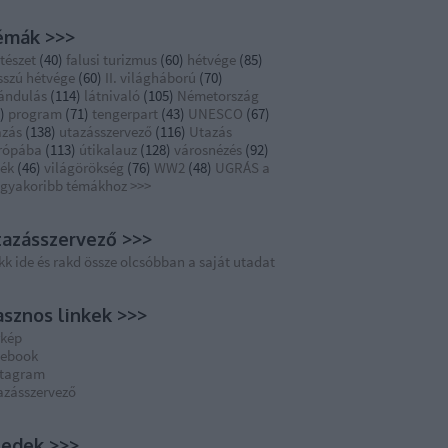
émák >>>
tészet
(
40
)
falusi turizmus
(
60
)
hétvége
(
85
)
sszú hétvége
(
60
)
II. világháború
(
70
)
rándulás
(
114
)
látnivaló
(
105
)
Németország
)
program
(
71
)
tengerpart
(
43
)
UNESCO
(
67
)
azás
(
138
)
utazásszervező
(
116
)
Utazás
rópába
(
113
)
útikalauz
(
128
)
városnézés
(
92
)
dék
(
46
)
világörökség
(
76
)
WW2
(
48
)
UGRÁS a
ggyakoribb témákhoz >>>
azásszervező >>>
kk ide és rakd össze olcsóbban a saját utadat
sznos linkek >>>
rkép
cebook
stagram
azásszervező
eedek >>>