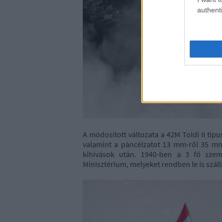
authenti
A módosított változata a 42M Toldi II típ
valamint a páncélzatot 13 mm-ről 35 mm
kihívások után. 1940-ben a 3 fő szem
Minisztérium, melyeket rendben le is szállít