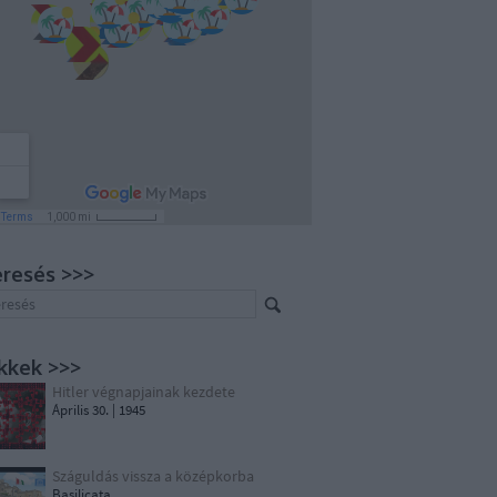
resés >>>
kkek >>>
Hitler végnapjainak kezdete
Április 30. | 1945
Száguldás vissza a középkorba
Basilicata