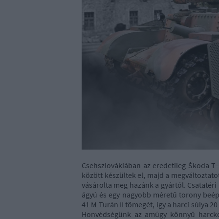
Csehszlovákiában az eredetileg Škoda T–
között készültek el, majd a megváltoztatot
vásárolta meg hazánk a gyártól. Csataté
ágyú és egy nagyobb méretű torony beépí
41 M Turán II tömegét, így a harci súlya 
Honvédségünk az amúgy könnyű harckocs