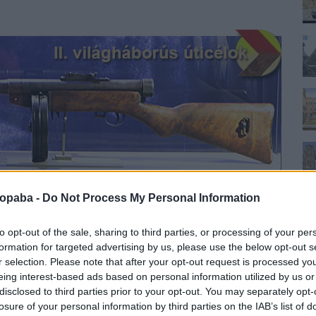
ropaba -
Do Not Process My Personal Information
si jogait Németország nem adta át, ezért hazánk saját
közepes harckocsi alvázából indultak ki. 1943 tavaszán
to opt-out of the sale, sharing to third parties, or processing of your per
-es lövegű és a Zrínyi II 40M 105 mm-es tarackkal felszerelt
formation for targeted advertising by us, please use the below opt-out s
zét 75 mm-es páncéllal vértezték fel, de az oldalán csak 25
r selection. Please note that after your opt-out request is processed y
sebezhető része. 1944 nyarán pusztító légitámadás érte a
eing interest-based ads based on personal information utilized by us or
 csarnokban lévő félkész Zrínyi rohamlövegeket is
disclosed to third parties prior to your opt-out. You may separately opt-
losure of your personal information by third parties on the IAB’s list of