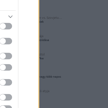
Papírjaguár
Harmadik Birodalom vs. Szovjetunió
A Katyusa meg a többiek
A hamburger őshazája
80 éves újjáépítés elhúzódása
Tökön-babon keresztül
Wehrmacht Einheits-Pkw
Lebegő sziklák
Egynapos kirándulás vagy több napos
városnézés
Az áramvonalas autó atyja
Járay Pál