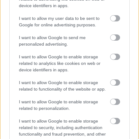
device identifiers in apps.
I want to allow my user data to be sent to
Google for online advertising purposes.
I want to allow Google to send me
personalized advertising.
A fejünkben élő valódi Bajorországhoz azért
I want to allow Google to enable storage
érdemesebb egy kicsit délebbre, az Alpok felé venni
related to analytics like cookies on web or
az irányt, ahol már feltűnnek az alpesi házak a
device identifiers in apps.
muskátlis ablakokkal. Az egyik ilyen kisvárosban
felbukkan egy kúptetős épületegyüttes, amit 1934-
I want to allow Google to enable storage
ben húztak fel, hogy SS-Junkerschuleként a hírhedt
related to functionality of the website or app.
Waffen-SS-nek kegyetlen tiszteket neveljen ki.
I want to allow Google to enable storage
related to personalization.
I want to allow Google to enable storage
related to security, including authentication
functionality and fraud prevention, and other