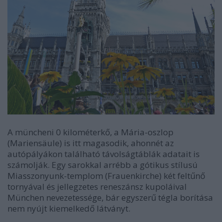
A müncheni 0 kilométerkő, a Mária-oszlop
(Mariensäule) is itt magasodik, ahonnét az
autópályákon található távolságtáblák adatait is
számolják. Egy sarokkal arrébb a gótikus stílusú
Miasszonyunk-templom (Frauenkirche) két feltűnő
tornyával és jellegzetes reneszánsz kupoláival
München nevezetessége, bár egyszerű tégla borítása
nem nyújt kiemelkedő látványt.