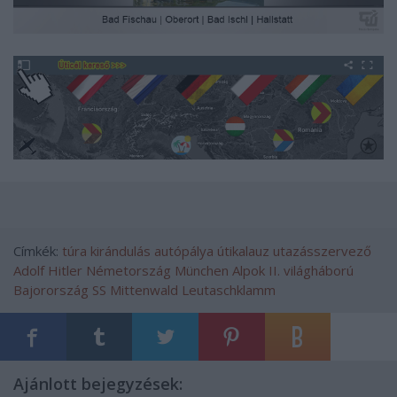
Címkék:
túra
kirándulás
autópálya
útikalauz
utazásszervező
Adolf Hitler
Németország
München
Alpok
II. világháború
Bajorország
SS
Mittenwald
Leutaschklamm
Ajánlott bejegyzések: