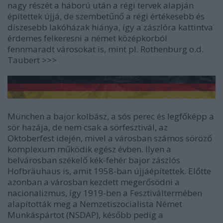
nagy részét a háború után a régi tervek alapján
építettek újjá, de szembetűnő a régi értékesebb és
díszesebb lakóházak hiánya, így a zászlóra kattintva
érdemes felkeresni a német középkorból
fennmaradt városokat is, mint pl. Rothenburg o.d.
Taubert >>>
München a bajor kolbász, a sós perec és legfőképp a
sör hazája, de nem csak a sörfesztivál, az
Oktoberfest idején, mivel a városban számos söröző
komplexum működik egész évben. Ilyen a
belvárosban székelő kék-fehér bajor zászlós
Hofbräuhaus is, amit 1958-ban újjáépítettek. Előtte
azonban a városban kezdett megerősödni a
nacionalizmus, így 1919-ben a Fesztiváltermében
alapították meg a Nemzetiszocialista Német
Munkáspártot (NSDAP), később pedig a