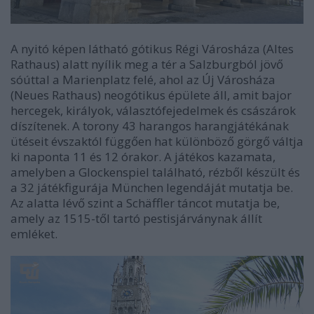
A nyitó képen látható gótikus Régi Városháza (Altes
Rathaus) alatt nyílik meg a tér a Salzburgból jövő
sóúttal a Marienplatz felé, ahol az Új Városháza
(Neues Rathaus) neogótikus épülete áll, amit bajor
hercegek, királyok, választófejedelmek és császárok
díszítenek. A torony 43 harangos harangjátékának
ütéseit évszaktól függően hat különböző görgő váltja
ki naponta 11 és 12 órakor. A játékos kazamata,
amelyben a Glockenspiel található, rézből készült és
a 32 játékfigurája München legendáját mutatja be.
Az alatta lévő szint a Schäffler táncot mutatja be,
amely az 1515-től tartó pestisjárványnak állít
emléket.