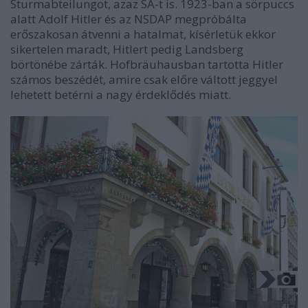
Sturmabteilungot, azaz SA-t is. 1923-ban a sörpuccs
alatt Adolf Hitler és az NSDAP megpróbálta
erőszakosan átvenni a hatalmat, kísérletük ekkor
sikertelen maradt, Hitlert pedig Landsberg
börtönébe zárták. Hofbräuhausban tartotta Hitler
számos beszédét, amire csak előre váltott jeggyel
lehetett betérni a nagy érdeklődés miatt.