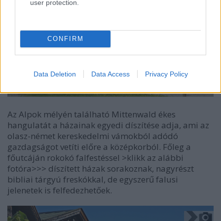
user protection.
CONFIRM
Data Deletion
Data Access
Privacy Policy
Az Alpok mélyén található Mittenwald ékes
hangulatát a házainak egyedi díszítése adja, ami az
olasz-német kereskedelmi vámokból adódó
gazdagságot vetíti előre a középkorból. Főleg a
főutcáján rokokó falfestéssel >klikk az alábbi
fotóra>>> díszített házak sorakoznak, nagyrészt
bibliai tárgyú freskókkal, de egyszerű falusi
jelenetek is felfedezhetőek.