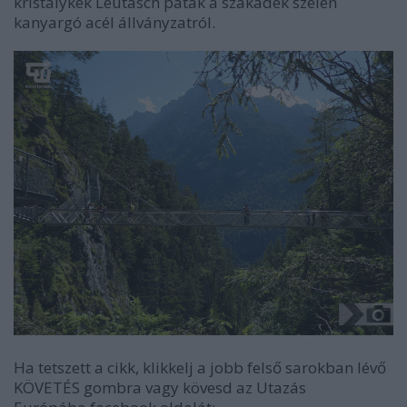
kristálykék Leutasch patak a szakadék szélén
kanyargó acél állványzatról.
Ha tetszett a cikk, klikkelj a jobb felső sarokban lévő
KÖVETÉS gombra vagy kövesd az Utazás