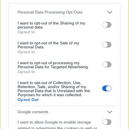
third parties.
"Lee" Miller a második világháború alatt a Vogue
haditudósítójaként szerzett hírnevet, de főleg a
Please note that this website/app uses one or more Google
Personal Data Processing Opt Outs
Hitler müncheni lakásának fürdőkádjában a róla
services and may gather and store information including but
készült fotóval >klikk az alábbi fotóra>>>, amin a
not limited to your visit or usage behaviour. You may click to
I want to opt-out of the Sharing of my
personal data.
csizmáján lévő dachaui por pedig szándékosan
grant or deny consent to Google and its third-party tags to
Opted In
bemocskolja Hitler fürdőszobáját. A fotózás 1945.
use your data for below specified purposes in below Google
consent section.
április 30-án nem véletlenül történhetett, mivel
I want to opt-out of the Sale of my
Personal Data.
ugyanazon a napon lett Hitler öngyilkos. A
Opted In
fürdőkádas kép elkészítése után Miller ironikusan
megfürdött a kádjában, utána pedig az ágyában
I want to opt-out of processing my
aludt.
Personal Data for Targeted Advertising.
Opted In
I want to opt-out of Collection, Use,
Retention, Sale, and/or Sharing of my
Personal Data that Is Unrelated with the
Purposes for which it was collected.
Opted Out
Google consents
I want to allow Google to enable storage
related to advertising like cookies on web or