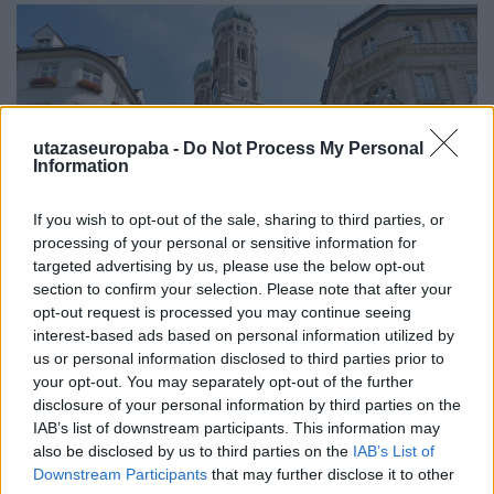
utazaseuropaba -
Do Not Process My Personal
Information
If you wish to opt-out of the sale, sharing to third parties, or
processing of your personal or sensitive information for
targeted advertising by us, please use the below opt-out
section to confirm your selection. Please note that after your
opt-out request is processed you may continue seeing
interest-based ads based on personal information utilized by
us or personal information disclosed to third parties prior to
your opt-out. You may separately opt-out of the further
A fennmaradt régebbi háztömbök egyikében ma
disclosure of your personal information by third parties on the
már rendőrség működik, nem hiába, mivel itt is volt
IAB’s list of downstream participants. This information may
egy hatalmas lakása Adolf Hitlernek, ahol rejtélyes
also be disclosed by us to third parties on the
IAB’s List of
körülmények között főbe lőtte magát Geli barátnője,
Downstream Participants
that may further disclose it to other
aki egyben rokona is volt. Az amerikai Elizabeth