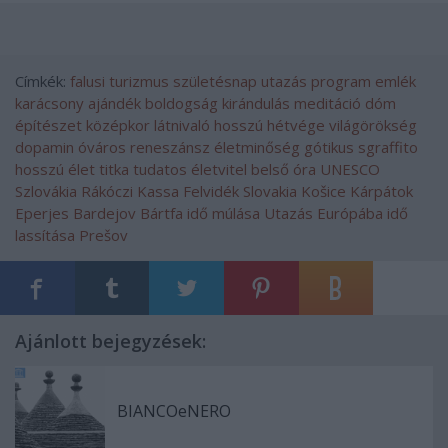
Címkék:
falusi turizmus
születésnap
utazás
program
emlék
karácsony
ajándék
boldogság
kirándulás
meditáció
dóm
építészet
középkor
látnivaló
hosszú hétvége
világörökség
dopamin
óváros
reneszánsz
életminőség
gótikus
sgraffito
hosszú élet titka
tudatos életvitel
belső óra
UNESCO
Szlovákia
Rákóczi
Kassa
Felvidék
Slovakia
Košice
Kárpátok
Eperjes
Bardejov
Bártfa
idő múlása
Utazás Európába
idő
lassítása
Prešov
Ajánlott bejegyzések:
BIANCOeNERO