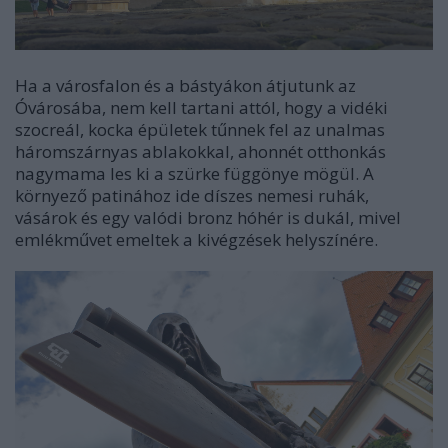
Ha a városfalon és a bástyákon átjutunk az
Óvárosába, nem kell tartani attól, hogy a vidéki
szocreál, kocka épületek tűnnek fel az unalmas
háromszárnyas ablakokkal, ahonnét otthonkás
nagymama les ki a szürke függönye mögül. A
környező patinához ide díszes nemesi ruhák,
vásárok és egy valódi bronz hóhér is dukál, mivel
emlékművet emeltek a kivégzések helyszínére.