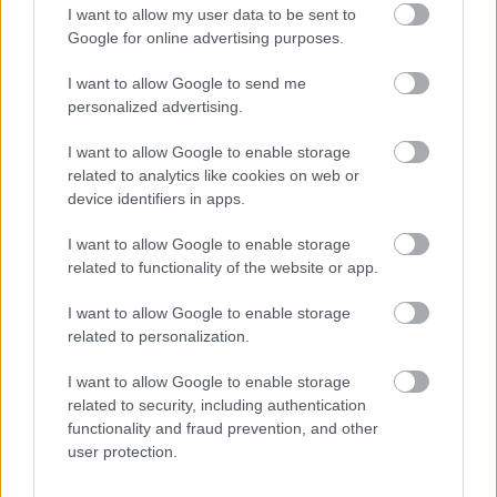
I want to allow my user data to be sent to
Google for online advertising purposes.
I want to allow Google to send me
personalized advertising.
I want to allow Google to enable storage
related to analytics like cookies on web or
device identifiers in apps.
I want to allow Google to enable storage
related to functionality of the website or app.
I want to allow Google to enable storage
related to personalization.
Már magában is milyen elbűvölő, hogy az eperről
kapja egy város a nevét?! Összbenyomásában
I want to allow Google to enable storage
nagyon hasonlónak tűnt Kassához, mivel a keskeny
related to security, including authentication
és hosszúkás fő téren itt is emelkedik a középkorból
functionality and fraud prevention, and other
fennmaradt templom, a XIV. századi puritánabb, de
user protection.
gótikusnak mondható Szent Miklós-dóm. Ennél jóval