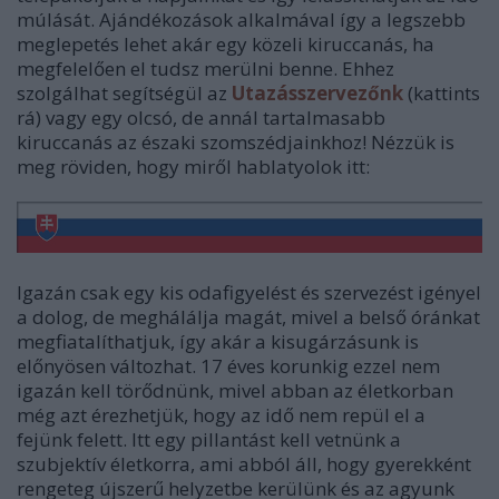
múlását. Ajándékozások alkalmával így a legszebb
meglepetés lehet akár egy közeli kiruccanás, ha
megfelelően el tudsz merülni benne. Ehhez
szolgálhat segítségül az
Utazásszervezőnk
(kattints
rá) vagy egy olcsó, de annál tartalmasabb
kiruccanás az északi szomszédjainkhoz! Nézzük is
meg röviden, hogy miről hablatyolok itt:
Igazán csak egy kis odafigyelést és szervezést igényel
a dolog, de meghálálja magát, mivel a belső óránkat
megfiatalíthatjuk, így akár a kisugárzásunk is
előnyösen változhat. 17 éves korunkig ezzel nem
igazán kell törődnünk, mivel abban az életkorban
még azt érezhetjük, hogy az idő nem repül el a
fejünk felett. Itt egy pillantást kell vetnünk a
szubjektív életkorra, ami abból áll, hogy gyerekként
rengeteg újszerű helyzetbe kerülünk és az agyunk