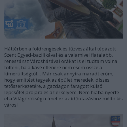
Háttérben a földrengések és tűzvész által tépázott
Szent Egyed-bazilikával és a valamivel fiatalabb,
reneszánsz Városházával órákat is el tudtam volna
tölteni, ha a kávé ellenére nem esem össze a
kimerültségtől… Már csak annyira maradt erőm,
hogy említést tegyek az épület meredek, díszes
tetőszerkezetére, a gazdagon faragott külső
lépcsőfeljárójára és az erkélyére. Nem hiába nyerte
el a Világörökségi címet ez az időutazáshoz méltó kis
város!