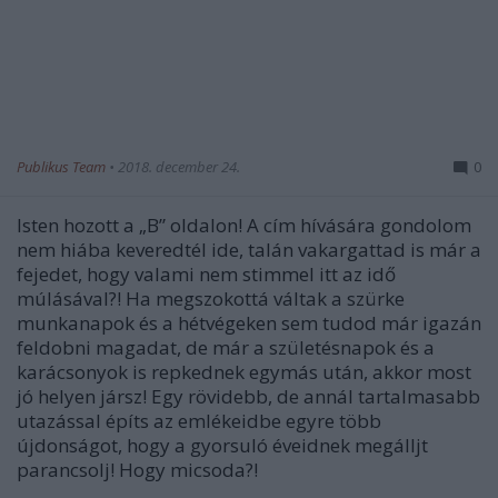
Publikus Team
•
2018. december 24.
0
Isten hozott a „B” oldalon! A cím hívására gondolom
nem hiába keveredtél ide, talán vakargattad is már a
fejedet, hogy valami nem stimmel itt az idő
múlásával?! Ha megszokottá váltak a szürke
munkanapok és a hétvégeken sem tudod már igazán
feldobni magadat, de már a születésnapok és a
karácsonyok is repkednek egymás után, akkor most
jó helyen jársz! Egy rövidebb, de annál tartalmasabb
utazással építs az emlékeidbe egyre több
újdonságot, hogy a gyorsuló éveidnek megálljt
parancsolj! Hogy micsoda?!