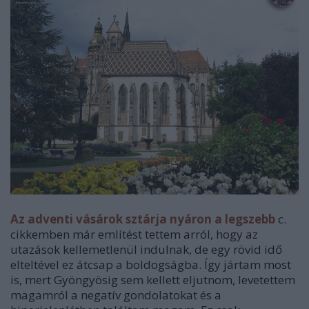
Az adventi vásárok sztárja nyáron a legszebb
c.
cikkemben már említést tettem arról, hogy az
utazások kellemetlenül indulnak, de egy rövid idő
elteltével ez átcsap a boldogságba. Így jártam most
is, mert Gyöngyösig sem kellett eljutnom, levetettem
magamról a negatív gondolatokat és a