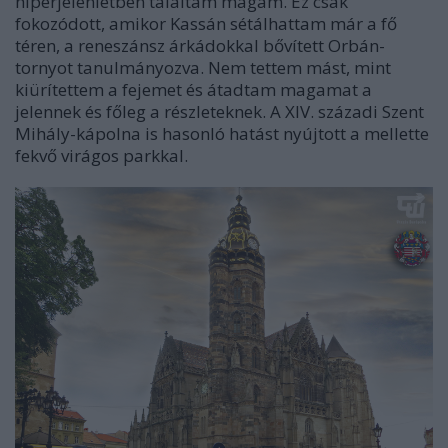
hiperjelenlétben találtam magam. Ez csak
fokozódott, amikor Kassán sétálhattam már a fő
téren, a reneszánsz árkádokkal bővített Orbán-
tornyot tanulmányozva. Nem tettem mást, mint
kiürítettem a fejemet és átadtam magamat a
jelennek és főleg a részleteknek. A XIV. századi Szent
Mihály-kápolna is hasonló hatást nyújtott a mellette
fekvő virágos parkkal.