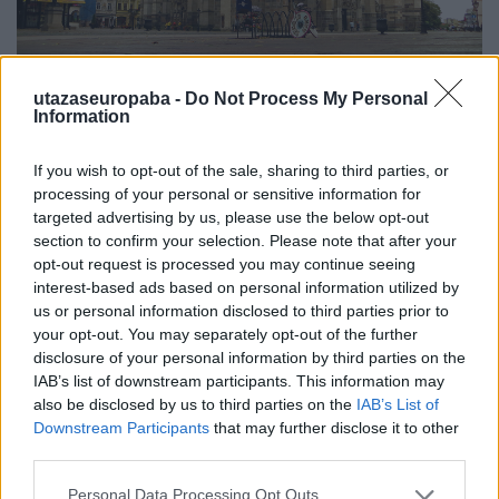
Kassa fő látványossága kétségtelenül a gótikus Szent
utazaseuropaba -
Do Not Process My Personal
Information
Erzsébet-dóm a Rákóczi-kriptával, aminek ablakait
alaposan szemügyre vettem, szinte belemerültem a
kidolgozottságukba. Most visszaidézve ezeket az
If you wish to opt-out of the sale, sharing to third parties, or
emlékeket úgy tűnik, mintha rengeteg időt töltöttem
processing of your personal or sensitive information for
volna el, pedig max. 2 órát fordítottam a városra.
targeted advertising by us, please use the below opt-out
section to confirm your selection. Please note that after your
Szuper, mert így elértem az idő lassulását! Az eddigi
opt-out request is processed you may continue seeing
elmélethez hozzátartozik még az, hogy egy adott
interest-based ads based on personal information utilized by
időegységet valójában mindig az addig megélt
us or personal information disclosed to third parties prior to
időtartam arányában érzékelünk, vagyis egy év egy
your opt-out. You may separately opt-out of the further
kétévesnél az addig leélt életének a fele, így extrém
disclosure of your personal information by third parties on the
hosszúságú időnek tűnhet neki. De egy
IAB’s list of downstream participants. This information may
hatvanévesnek szinte pár pillanat alatt elmúlik egy
also be disclosed by us to third parties on the
IAB’s List of
év, ha nem tölti ki a rutintól eltérő történésekkel,
Downstream Participants
that may further disclose it to other
pedig mennyire hajlamosak konzervatívan élni?!
third parties.
Please note that this website/app uses one or more Google
Personal Data Processing Opt Outs