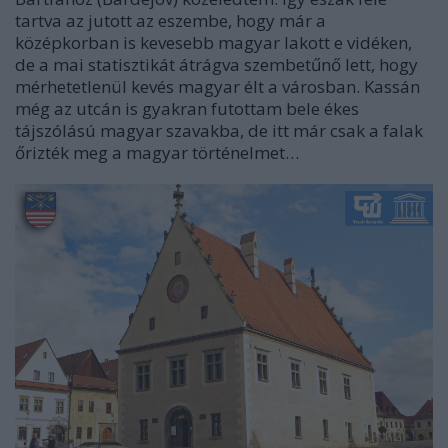
tartva az jutott az eszembe, hogy már a
középkorban is kevesebb magyar lakott e vidéken,
de a mai statisztikát átrágva szembetűnő lett, hogy
mérhetetlenül kevés magyar élt a városban. Kassán
még az utcán is gyakran futottam bele ékes
tájszólású magyar szavakba, de itt már csak a falak
őrizték meg a magyar történelmet…