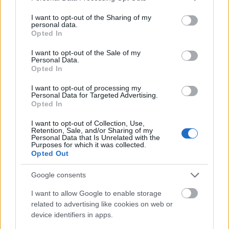
services and may gather and store information including but
not limited to your visit or usage behaviour. You may click to
I want to opt-out of the Sharing of my
personal data.
grant or deny consent to Google and its third-party tags to
Opted In
use your data for below specified purposes in below Google
consent section.
I want to opt-out of the Sale of my
Personal Data.
Opted In
I want to opt-out of processing my
Personal Data for Targeted Advertising.
Opted In
I want to opt-out of Collection, Use,
Retention, Sale, and/or Sharing of my
Personal Data that Is Unrelated with the
Ehhez a fotóhoz nem is kell sok mindent hozzáfűzni,
Purposes for which it was collected.
önmagában egy csoda! Szakadt az eső, muszáj volt
Opted Out
megállnom Eperjes (Prešov) előtt és megörökítenem,
ahogy az esőcseppeken megtörik a sárgás
Google consents
szántóföld és a fények kavalkádja egy szivárvánnyá
I want to allow Google to enable storage
állt össze!
related to advertising like cookies on web or
device identifiers in apps.