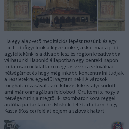
Ha egy alapvető meditációs lépést teszünk és egy
picit odafigyelünk a légzésünkre, akkor már a jobb
agyféltekénk is aktívabb lesz és rögtön kreatívabbá
válhatunk! Hasonló állapotban egy pénteki napon
tudatosan nekiláttam megszervezni a szlovákiai
hétvégémet és hogy még inkább koncentrálni tudjak
a részletekre, egyedül vágtam neki! A városok
meghatározásával az új kihívás kikristályosodott,
ami már önmagában feldobott. Örültem is, hogy a
hétvége rutinja megtörik, szombaton kora reggel
autóba pattantam és Miskolc felé tartottam, hogy
Kassa (Košice) felé átlépjem a szlovák határt.