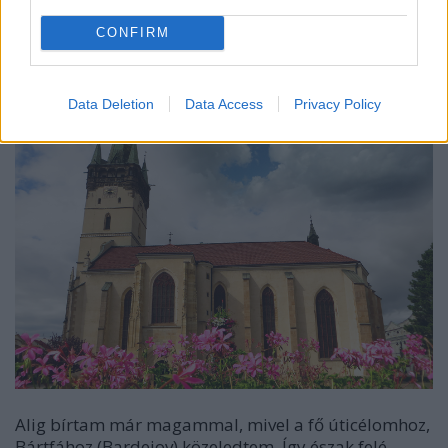
díszesebb a 17. században reneszánsz stílusban
emelt Rákóczi-ház, aminek oromzatát a
Késmárkon
CONFIRM
(katt rá) megismert sgraffito eljárással is díszítették.
Data Deletion
Data Access
Privacy Policy
Alig bírtam már magammal, mivel a fő úticélomhoz,
Bártfához (Bardejov) közeledtem. Így észak felé