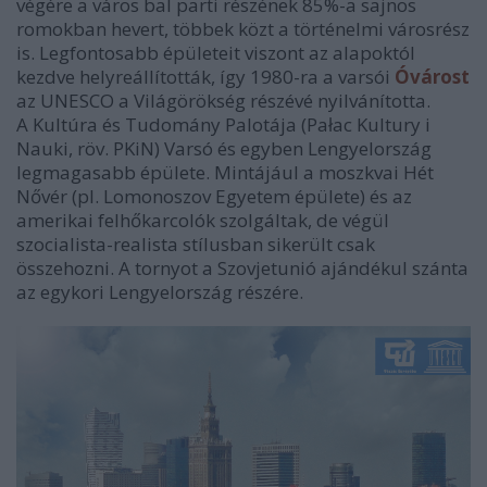
végére a város bal parti részének 85%-a sajnos
romokban hevert, többek közt a történelmi városrész
is. Legfontosabb épületeit viszont az alapoktól
kezdve helyreállították, így 1980-ra a varsói
Óvárost
az UNESCO a Világörökség részévé nyilvánította.
A Kultúra és Tudomány Palotája (Pałac Kultury i
Nauki, röv. PKiN) Varsó és egyben Lengyelország
legmagasabb épülete. Mintájául a moszkvai Hét
Nővér (pl. Lomonoszov Egyetem épülete) és az
amerikai felhőkarcolók szolgáltak, de végül
szocialista-realista stílusban sikerült csak
összehozni. A tornyot a Szovjetunió ajándékul szánta
az egykori Lengyelország részére.