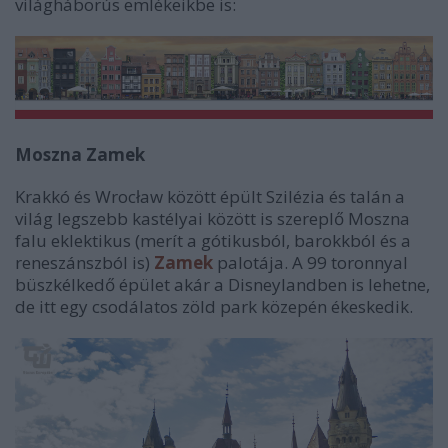
világháborús emlékeikbe is:
Moszna Zamek
Krakkó és Wrocław között épült Szilézia és talán a
világ legszebb kastélyai között is szereplő Moszna
falu eklektikus (merít a gótikusból, barokkból és a
reneszánszból is)
Zamek
palotája. A 99 toronnyal
büszkélkedő épület akár a Disneylandben is lehetne,
de itt egy csodálatos zöld park közepén ékeskedik.