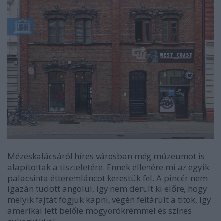
Mézeskalácsáról híres városban még múzeumot is
alapítottak a tiszteletére. Ennek ellenére mi az egyik
palacsinta étteremláncot kerestük fel. A pincér nem
igazán tudott angolul, így nem derült ki előre, hogy
melyik fajtát fogjuk kapni, végén feltárult a titok, így
amerikai lett belőle mogyorókrémmel és színes