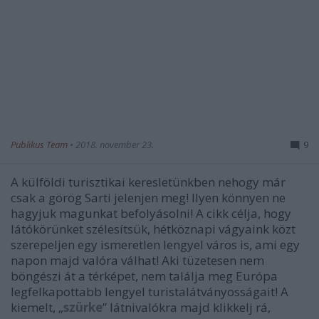
Publikus Team
•
2018. november 23.
9
A külföldi turisztikai keresletünkben nehogy már
csak a görög Sarti jelenjen meg! Ilyen könnyen ne
hagyjuk magunkat befolyásolni! A cikk célja, hogy
látókörünket szélesítsük, hétköznapi vágyaink közt
szerepeljen egy ismeretlen lengyel város is, ami egy
napon majd valóra válhat! Aki tüzetesen nem
böngészi át a térképet, nem találja meg Európa
legfelkapottabb lengyel turistalátványosságait! A
kiemelt, „
szürke
” látnivalókra majd klikkelj rá,