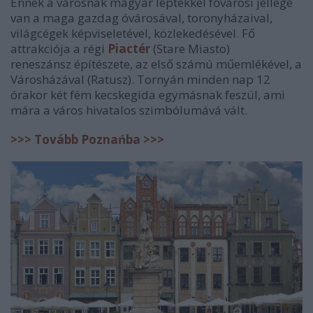
Ennek a városnak magyar léptékkel fővárosi jellege
van a maga gazdag óvárosával, toronyházaival,
világcégek képviseletével, közlekedésével. Fő
attrakciója a régi
Piactér
(Stare Miasto)
reneszánsz építészete, az első számú műemlékével, a
Városházával (Ratusz). Tornyán minden nap 12
órakor két fém kecskegida egymásnak feszül, ami
mára a város hivatalos szimbólumává vált.
>>> Tovább
Poznań
ba >>>