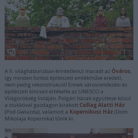
A II. világháborúban érintetlenül maradt az
Óváros
,
így minden fontos építészeti emlékműve eredeti,
nem pedig rekonstrukció! Ennek városrendezési és
építészeti kincseit értékelte az UNESCO a
Világörökség listáján. Polgári házak együttese közül
a stukkóval gazdagon kirakott
Csillag Alatti Ház
(Pod Gwiazda), valamint a
Kopernikusz Ház
(Dom
Mikolaja Kopernika) tűnik ki.