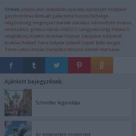
Címkék:
utazás
piac
kirándulás
nyaralás
építészet
középkor
gasztronómia
látnivaló
palacsinta
hosszú hétvége
világörökség
tengerpart
barokk
útikalauz
városnézés
óváros
reneszánsz
gótikus
Varsó
UNESCO
Lengyelország
Polska
II.
világháború
Krakkó
Wroclaw
Poznan
Zakopane
Kárpátok
Kraków
Poland
Tatra
Gdynia
Gdansk
Sopot
Balti-tenger
Torun
Leba
Utazás Európába
Moszna Zamek
Warsawa
Ajánlott bejegyzések:
Schindler legendája
Az ismeretlen szomszéd