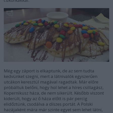
cukorkákkal.
Még egy záport is elkaptunk, de az sem tudta
kedvünket szegni, mert a látnivalók egyszerűen
utcákon keresztül magával ragadtak. Már előre
próbáltuk belőni, hogy hol lehet a híres csillagász,
Kopernikusz háza, de nem sikerült. Később viszont
kiderült, hogy az ő háza előtt is pár percig
elidőztünk, csodálva a díszes portát. A Polski
hazájaként mára már szinte egyet sem lehet látni,