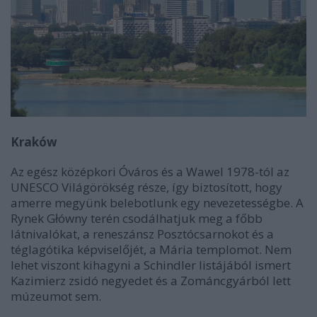
Kraków
Az egész középkori Óváros és a Wawel 1978-tól az
UNESCO Világörökség része, így biztosított, hogy
amerre megyünk belebotlunk egy nevezetességbe. A
Rynek Główny terén csodálhatjuk meg a főbb
látnivalókat, a reneszánsz Posztócsarnokot és a
téglagótika képviselőjét, a Mária templomot. Nem
lehet viszont kihagyni a Schindler listájából ismert
Kazimierz zsidó negyedet és a Zománcgyárból lett
múzeumot sem.