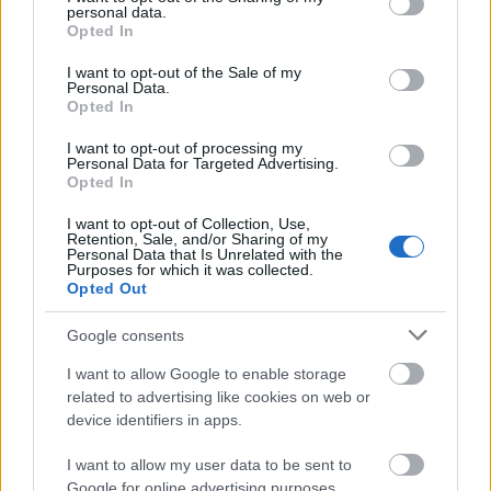
Ennél az üdülővárosnál a
Balti-tenger
kristálytiszta,
personal data.
grant or deny consent to Google and its third-party tags to
a part kiváló minőségű, világos homokos és a víz
Opted In
use your data for below specified purposes in below Google
kevésbé sós, mint a Földközi-tenger. Fürdeni
consent section.
I want to opt-out of the Sale of my
augusztus környékén lehet már az egészen jó
Personal Data.
hőmérsékletű vízben, ahonnét nem ritkán még fókák
Opted In
is kimerészkednek.
I want to opt-out of processing my
Personal Data for Targeted Advertising.
>>> Tovább
Sopot
ba >>>
Opted In
I want to opt-out of Collection, Use,
Retention, Sale, and/or Sharing of my
Personal Data that Is Unrelated with the
Purposes for which it was collected.
Opted Out
Google consents
I want to allow Google to enable storage
related to advertising like cookies on web or
device identifiers in apps.
I want to allow my user data to be sent to
Google for online advertising purposes.