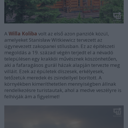
A
Willa Koliba
volt az első azon panziók közül,
amelyeket Stanisław Witkiewicz tervezett az
úgynevezett zakopanei stílusban. Ez az építészeti
megoldás a 19. század végén terjedt el a névadó
településen egy krakkói művésznek köszönhetően,
aki a fafaragásos gurál házak alapján tervezte meg
villáit. Ezek az épületek díszesek, erkélyesek,
tetőzetük meredek és zsindellyel borított. A
környékben kimeríthetetlen mennyiségben állnak
rendelkezésre turistautak, ahol a medve veszélyre is
felhívják ám a figyelmet!