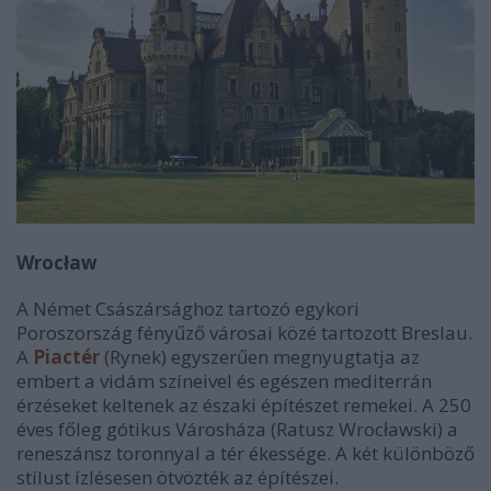
Wrocław
A Német Császársághoz tartozó egykori
Poroszország fényűző városai közé tartozott Breslau.
A
Piactér
(Rynek) egyszerűen megnyugtatja az
embert a vidám színeivel és egészen mediterrán
érzéseket keltenek az északi építészet remekei. A 250
éves főleg gótikus Városháza (Ratusz Wrocławski) a
reneszánsz toronnyal a tér ékessége. A két különböző
stílust ízlésesen ötvözték az építészei.