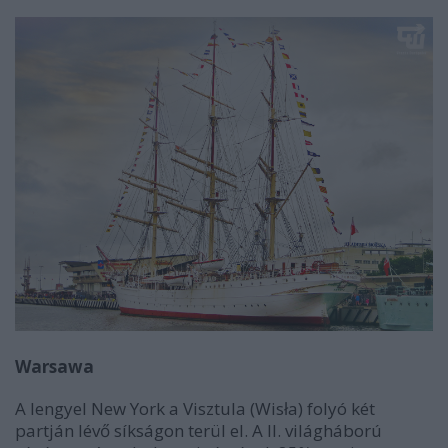
Warsawa
A lengyel New York a Visztula (Wisła) folyó két
partján lévő síkságon terül el. A II. világháború