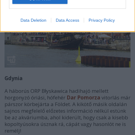
Data Deletion
Data Access
Privacy Policy
Gdynia
A háborús ORP Błyskawica hadihajó mellett
horgonyzó óriási, hófehér
Dar Pomorza
vitorlás már
párszor körbejárta a Földet. A kikötő másik oldalán
sajnos megfelelő előzetes információ nélkül estünk
be az akváriumba, ahol kiderült, hogy csak a kisebb
kopoltyúsokra úsznak rá, cápát vagy hasonlót ne is
remélj!