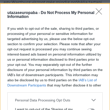
egy Wartburg viszont még mindig próbálja tartani
magát:
utazaseuropaba -
Do Not Process My Personal
Information
If you wish to opt-out of the sale, sharing to third parties, or
processing of your personal or sensitive information for
targeted advertising by us, please use the below opt-out
section to confirm your selection. Please note that after your
opt-out request is processed you may continue seeing
interest-based ads based on personal information utilized by
us or personal information disclosed to third parties prior to
your opt-out. You may separately opt-out of the further
disclosure of your personal information by third parties on the
IAB’s list of downstream participants. This information may
also be disclosed by us to third parties on the
IAB’s List of
Downstream Participants
that may further disclose it to other
third parties.
Please note that this website/app uses one or more Google
Sopot
Personal Data Processing Opt Outs
services and may gather and store information including but
not limited to your visit or usage behaviour. You may click to
I want to opt-out of the Sharing of my