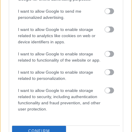
I want to allow Google to send me
personalized advertising.
Gdańsk
I want to allow Google to enable storage
related to analytics like cookies on web or
A
Długie Pobrzeże
kontinensünk egyik sztárja, mivel
device identifiers in apps.
a velencei csatornához hasonlatos utcán annyi
értékes látnivaló tolong, hogy egy fél napot is el lehet
I want to allow Google to enable storage
tölteni velük. A legszebb látványt a másik oldalon
related to functionality of the website or app.
keresztül futó fa rakpartról lehet elkapni. Sétáljunk
beljebb is, mert a Długi Targ (Királyi út) utcán a
I want to allow Google to enable storage
szivárvány színeiben pompázó kis paloták talán még
related to personalization.
felfokozottabb élménnyel csalogatnak.
I want to allow Google to enable storage
>>> Tovább
Gdńask
ba >>>
related to security, including authentication
functionality and fraud prevention, and other
user protection.
CONFIRM