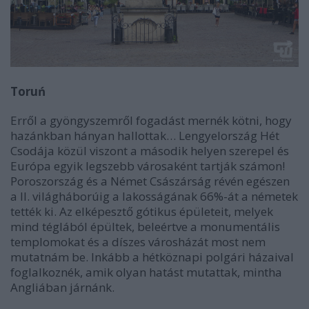
Toruń
Erről a gyöngyszemről fogadást mernék kötni, hogy
hazánkban hányan hallottak… Lengyelország Hét
Csodája közül viszont a második helyen szerepel és
Európa egyik legszebb városaként tartják számon!
Poroszország és a Német Császárság révén egészen
a II. világháborúig a lakosságának 66%-át a németek
tették ki. Az elképesztő gótikus épületeit, melyek
mind téglából épültek, beleértve a monumentális
templomokat és a díszes városházát most nem
mutatnám be. Inkább a hétköznapi polgári házaival
foglalkoznék, amik olyan hatást mutattak, mintha
Angliában járnánk.