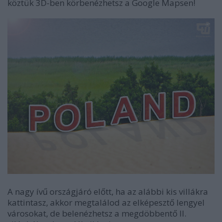
köztük 3D-ben körbenézhetsz a Google Mapsen!
A nagy ívű országjáró előtt, ha az alábbi kis villákra
kattintasz, akkor megtalálod az elképesztő lengyel
városokat, de belenézhetsz a megdöbbentő II.