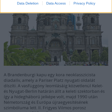
Data Deletion
Data Access
Privacy Policy
A Brandenburgi kapu egy kora neoklasszicista
diadalív, amely a Pariser Platz nyugati oldalát
díszíti. A vasfüggöny leomlásáig közvetlenül Kelet-
és Nyugat-Berlin határán állt a keleti szektorban és
így a hidegháború jelképe volt, majd 1990 után
Németország és Európa újraegyesítésének
szimbóluma lett. II. Frigyes Vilmos porosz