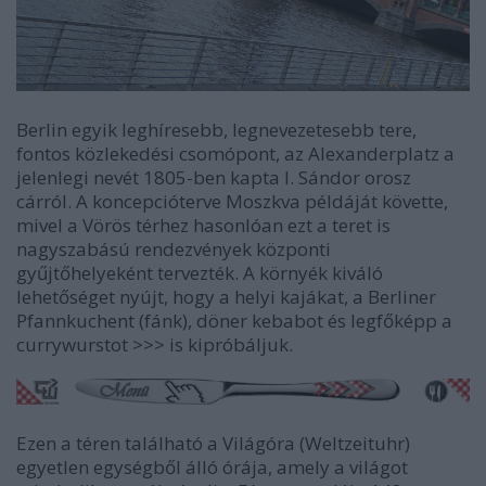
Berlin egyik leghíresebb, legnevezetesebb tere,
fontos közlekedési csomópont, az Alexanderplatz a
jelenlegi nevét 1805-ben kapta I. Sándor orosz
cárról. A koncepcióterve Moszkva példáját követte,
mivel a Vörös térhez hasonlóan ezt a teret is
nagyszabású rendezvények központi
gyűjtőhelyeként tervezték. A környék kiváló
lehetőséget nyújt, hogy a helyi kajákat, a Berliner
Pfannkuchent (fánk), döner kebabot és legfőképp a
currywurstot >>> is kipróbáljuk.
Ezen a téren található a Világóra (Weltzeituhr)
egyetlen egységből álló órája, amely a világot