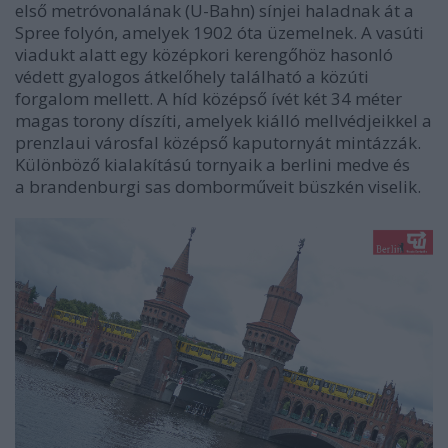
első metróvonalának (U-Bahn) sínjei haladnak át a
Spree folyón, amelyek 1902 óta üzemelnek. A vasúti
viadukt alatt egy középkori kerengőhöz hasonló
védett gyalogos átkelőhely található a közúti
forgalom mellett. A híd középső ívét két 34 méter
magas torony díszíti, amelyek kiálló mellvédjeikkel a
prenzlaui városfal középső kaputornyát mintázzák.
Különböző kialakítású tornyaik a berlini medve és
a brandenburgi sas domborműveit büszkén viselik.