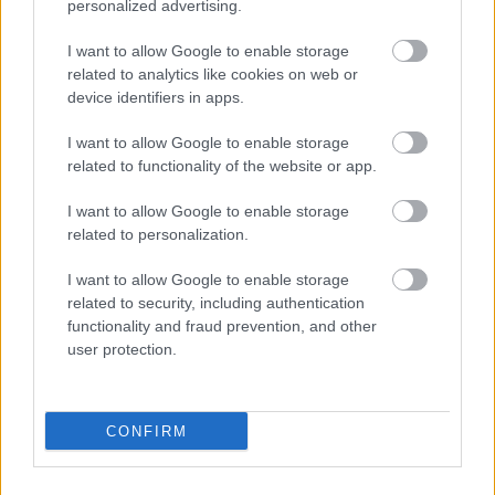
personalized advertising.
I want to allow Google to enable storage
related to analytics like cookies on web or
device identifiers in apps.
I want to allow Google to enable storage
related to functionality of the website or app.
I want to allow Google to enable storage
A Múzeum-szigeten magasodó Berlini dóm
related to personalization.
(Oberpfarr- und Domkirche zu Berlin) nem csak egy
protestáns templom számos állami ünnepséggel,
I want to allow Google to enable storage
related to security, including authentication
hanem Európa egyik legfontosabb dinasztikus
functionality and fraud prevention, and other
temetkezési helye is egyben. A 16. század végétől a
user protection.
20. század elejéig összesen 94 Hohenzollern-ház
tagja talált itt díszes kő- és fémszarkofágokban
végső nyughelyre.
CONFIRM