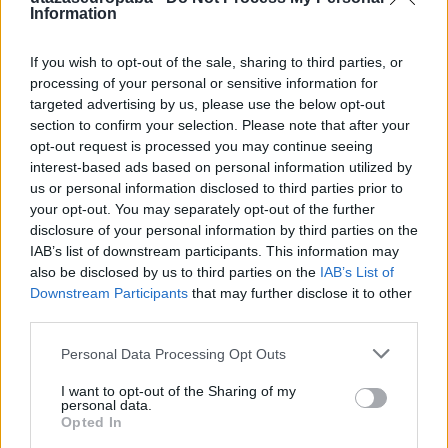
Information
egy bár, fölötte pedig a forgó étterem tartozik. A
torony szomszédságában díszeleg a téglából épült
Vörös Városháza (Rotes Rathaus), amit a 74 méteres
If you wish to opt-out of the sale, sharing to third parties, or
tornya koronáz meg igazán.
processing of your personal or sensitive information for
targeted advertising by us, please use the below opt-out
section to confirm your selection. Please note that after your
opt-out request is processed you may continue seeing
interest-based ads based on personal information utilized by
us or personal information disclosed to third parties prior to
your opt-out. You may separately opt-out of the further
disclosure of your personal information by third parties on the
IAB’s list of downstream participants. This information may
also be disclosed by us to third parties on the
IAB’s List of
Downstream Participants
that may further disclose it to other
third parties.
Please note that this website/app uses one or more Google
Personal Data Processing Opt Outs
services and may gather and store information including but
not limited to your visit or usage behaviour. You may click to
I want to opt-out of the Sharing of my
personal data.
grant or deny consent to Google and its third-party tags to
Opted In
use your data for below specified purposes in below Google