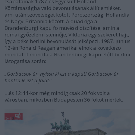
csapatainak 1787-es Egyesült Holland
Köztársaságba való bevonulásának állít emléket,
ami után szövetséget kötött Poroszország, Hollandia
és Nagy-Britannia között. A quadriga a
Brandenburgi kapu fő művészi díszítése, amin a
római győzelem istennője, Viktória egy szekeret hajt,
így a béke berlini bevonulását jelképezi. 1987. június
12-én Ronald Reagan amerikai elnök a következő
mondatot mondta a Brandenburgi kapu előtt berlini
látogatása során:
„Gorbacsov úr, nyissa ki ezt a kaput! Gorbacsov úr,
bontsa le ezt a falat!”
…és 12:44-kor még mindig csak 20 fok volt a
városban, miközben Budapesten 36 fokot mértek.