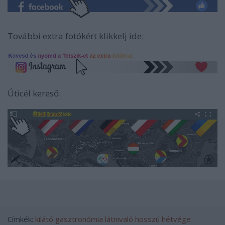
További extra fotókért klikkelj ide:
Úticél kereső:
Címkék:
kilátó
gasztronómia
látnivaló
hosszú hétvége