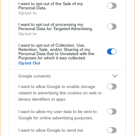
consent section.
I want to opt-out of the Sale of my
A világörökségi Múzeum-sziget (Museumsinsel) a
Personal Data.
Spree folyó szigetének északi csücskén terül el, ami
Opted In
egy egyedülálló épületegyüttest rejt. Magába
foglalja az öt nagy berlini múzeumot, amelyeket a
I want to opt-out of processing my
Personal Data for Targeted Advertising.
porosz uralkodók építettek, valamint a James Simon
Opted In
Galériát, egy fogadó- és kiállító épületet. Nyáron a
Bode Múzeummal szemközti folyópart népszerű
I want to opt-out of Collection, Use,
Retention, Sale, and/or Sharing of my
találkozóhely a berliniek és látogatóik számára is a
Personal Data that Is Unrelated with the
Múzeum-sziget északi csücskének gyönyörű kilátása
Purposes for which it was collected.
Opted Out
miatt. Az UNESCO listáján szerepelnek még a
fényűző Potsdam és Berlin palotái és parkjai
Google consents
>Bővebben>>>
, valamint Berlin modern stílusú
lakótelepei is.
I want to allow Google to enable storage
related to advertising like cookies on web or
device identifiers in apps.
I want to allow my user data to be sent to
Google for online advertising purposes.
I want to allow Google to send me