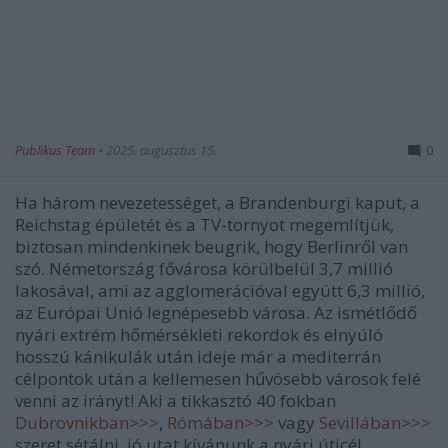
Publikus Team
•
2025. augusztus 15.
0
Ha három nevezetességet, a Brandenburgi kaput, a
Reichstag épületét és a TV-tornyot megemlítjük,
biztosan mindenkinek beugrik, hogy Berlinről van
szó. Németország fővárosa körülbelül 3,7 millió
lakosával, ami az agglomerációval együtt 6,3 millió,
az Európai Unió legnépesebb városa. Az ismétlődő
nyári extrém hőmérsékleti rekordok és elnyúló
hosszú kánikulák után ideje már a mediterrán
célpontok után a kellemesen hűvösebb városok felé
venni az irányt! Aki a tikkasztó 40 fokban
Dubrovnikban>>>
,
Rómában>>>
vagy
Sevillában>>>
szeret sétálni, jó utat kívánunk a nyári úticél