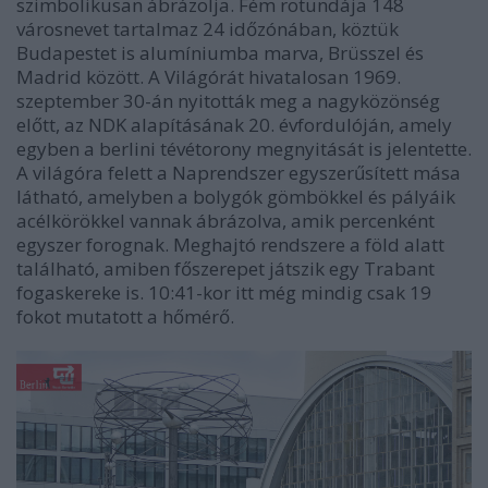
szimbolikusan ábrázolja. Fém rotundája 148
városnevet tartalmaz 24 időzónában, köztük
Budapestet is alumíniumba marva, Brüsszel és
Madrid között. A Világórát hivatalosan 1969.
szeptember 30-án nyitották meg a nagyközönség
előtt, az NDK alapításának 20. évfordulóján, amely
egyben a berlini tévétorony megnyitását is jelentette.
A világóra felett a Naprendszer egyszerűsített mása
látható, amelyben a bolygók gömbökkel és pályáik
acélkörökkel vannak ábrázolva, amik percenként
egyszer forognak. Meghajtó rendszere a föld alatt
található, amiben főszerepet játszik egy Trabant
fogaskereke is. 10:41-kor itt még mindig csak 19
fokot mutatott a hőmérő.