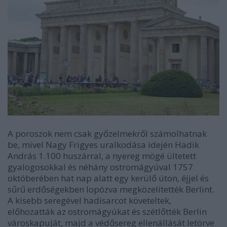
A poroszok nem csak győzelmekről számolhatnak
be, mivel Nagy Frigyes uralkodása idején Hadik
András 1.100 huszárral, a nyereg mögé ültetett
gyalogosokkal és néhány ostromágyúval 1757
októberében hat nap alatt egy kerülő úton, éjjel és
sűrű erdőségekben lopózva megközelítették Berlint.
A kisebb seregével hadisarcot követeltek,
előhozatták az ostromágyúkat és szétlőtték Berlin
városkapuját, majd a védősereg ellenállását letörve