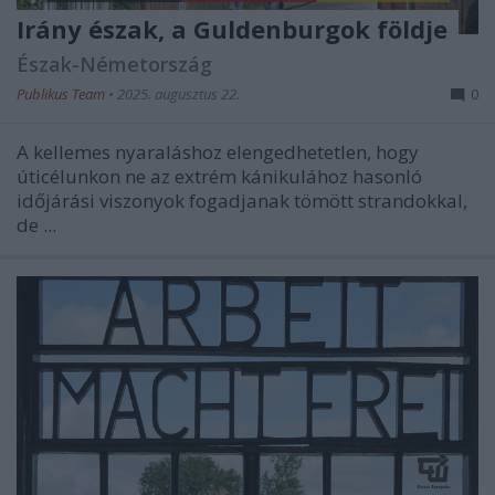
Irány észak, a Guldenburgok földje
Észak-Németország
Publikus Team
•
2025. augusztus 22.
0
A kellemes nyaraláshoz elengedhetetlen, hogy
úticélunkon ne az extrém kánikulához hasonló
időjárási viszonyok fogadjanak tömött strandokkal,
de ...