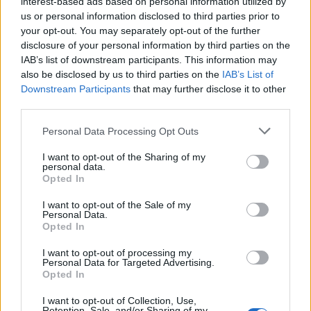
interest-based ads based on personal information utilized by
us or personal information disclosed to third parties prior to
your opt-out. You may separately opt-out of the further
disclosure of your personal information by third parties on the
IAB’s list of downstream participants. This information may
also be disclosed by us to third parties on the
IAB’s List of
Az eredeti Mikulás® városa
Downstream Participants
that may further disclose it to other
Puglia Uno
third parties.
Publikus Team
•
2026. április 10.
0
Please note that this website/app uses one or more Google
Personal Data Processing Opt Outs
services and may gather and store information including but
Robert L. May amerikai reklámszakember 1939-ben
not limited to your visit or usage behaviour. You may click to
I want to opt-out of the Sharing of my
personal data.
írta meg Rudolf, a piros orrú rénszarvas történetét,
grant or deny consent to Google and its third-party tags to
Opted In
aminek legendája szerint a Lappföldön élő ...
use your data for below specified purposes in below Google
consent section.
I want to opt-out of the Sale of my
Personal Data.
Opted In
I want to opt-out of processing my
Personal Data for Targeted Advertising.
Opted In
I want to opt-out of Collection, Use,
Retention, Sale, and/or Sharing of my