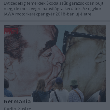
Évtizedekig temérdek Škoda szűk garázsokban bújt
meg, de most végre napvilágra kerültek. Az egykori
JAWA motorkerékpár gyár 2018-ban új életre ...
Germania
Berlin 2. rész