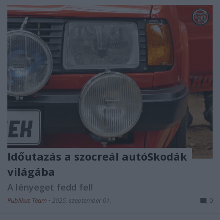
Időutazás a szocreál autóSkodák
világába
A lényeget fedd fel!
Publikus Team
•
2025. szeptember 01.
0