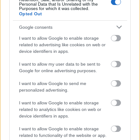
Personal Data that Is Unrelated with the
Purposes for which it was collected.
Opted Out
Google consents
I want to allow Google to enable storage
related to advertising like cookies on web or
device identifiers in apps.
Déli harangszó
I want to allow my user data to be sent to
Nándorfehérvári diadal
Google for online advertising purposes.
Publikus Team
•
2025. december 27.
0
I want to allow Google to send me
A görög vagy bolgár tengerpart felé utazók egyaránt
personalized advertising.
érintik Szerbia (Србија) fehér városát (beo = fehér és
I want to allow Google to enable storage
grad = város), Belgrádot ...
related to analytics like cookies on web or
device identifiers in apps.
I want to allow Google to enable storage
related to functionality of the website or app.