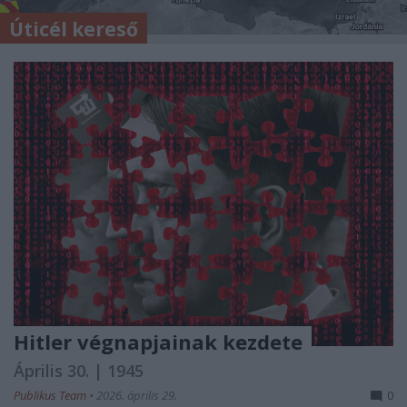
Úticél kereső
Hitler végnapjainak kezdete
Április 30. | 1945
Publikus Team
•
2026. április 29.
0