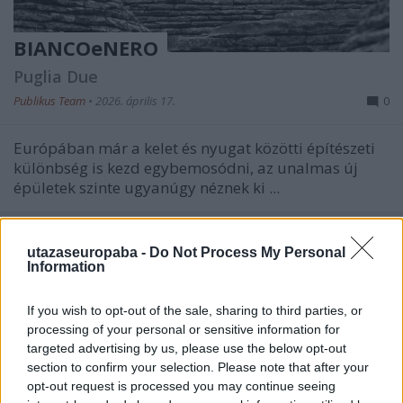
BIANCOeNERO
Puglia Due
Publikus Team
•
2026. április 17.
0
Európában már a kelet és nyugat közötti építészeti
különbség is kezd egybemosódni, az unalmas új
épületek szinte ugyanúgy néznek ki ...
utazaseuropaba -
Do Not Process My Personal
Information
If you wish to opt-out of the sale, sharing to third parties, or
processing of your personal or sensitive information for
targeted advertising by us, please use the below opt-out
section to confirm your selection. Please note that after your
opt-out request is processed you may continue seeing