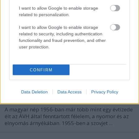
I want to allow Google to enable storage
related to personalization.
I want to allow Google to enable storage
related to security, including authentication
functionality and fraud prevention, and other
user protection.
CONFIRM
1956: Akkor és most
1956-os forradalom és szabadságharc
Data Deletion
Data Access
Privacy Policy
Publikus Team
•
2025. november 03.
0
A magyar nép 1956-ban már több mint egy évtizede
élt az ÁVH által fenntartott félelem, a nyomor és az
elnyomás árnyékában. 1955-ben a szovjet ...