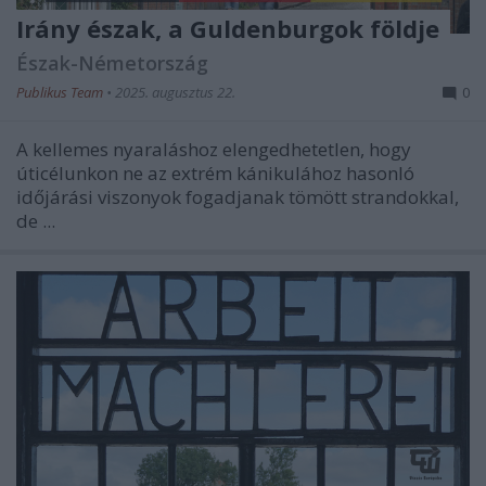
Irány észak, a Guldenburgok földje
Észak-Németország
Publikus Team
•
2025. augusztus 22.
0
A kellemes nyaraláshoz elengedhetetlen, hogy
úticélunkon ne az extrém kánikulához hasonló
időjárási viszonyok fogadjanak tömött strandokkal,
de ...