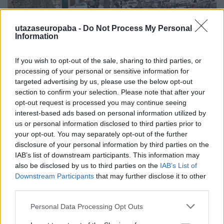
utazaseuropaba -
Do Not Process My Personal
Information
Az eredeti Mikulás® városa
If you wish to opt-out of the sale, sharing to third parties, or
processing of your personal or sensitive information for
Puglia Uno
targeted advertising by us, please use the below opt-out
Publikus Team
•
2026. április 10.
0
section to confirm your selection. Please note that after your
opt-out request is processed you may continue seeing
Robert L. May amerikai reklámszakember 1939-ben
interest-based ads based on personal information utilized by
írta meg Rudolf, a piros orrú rénszarvas történetét,
us or personal information disclosed to third parties prior to
aminek legendája szerint a Lappföldön élő ...
your opt-out. You may separately opt-out of the further
disclosure of your personal information by third parties on the
IAB’s list of downstream participants. This information may
also be disclosed by us to third parties on the
IAB’s List of
Downstream Participants
that may further disclose it to other
third parties.
Please note that this website/app uses one or more Google
Personal Data Processing Opt Outs
services and may gather and store information including but