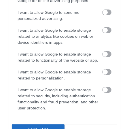
Google for online advertising purposes.
I want to allow Google to send me
personalized advertising.
I want to allow Google to enable storage
related to analytics like cookies on web or
device identifiers in apps.
I want to allow Google to enable storage
related to functionality of the website or app.
1956: Akkor és most
I want to allow Google to enable storage
1956-os forradalom és szabadságharc
related to personalization.
Publikus Team
•
2025. november 03.
0
I want to allow Google to enable storage
related to security, including authentication
A magyar nép 1956-ban már több mint egy évtizede
functionality and fraud prevention, and other
élt az ÁVH által fenntartott félelem, a nyomor és az
user protection.
elnyomás árnyékában. 1955-ben a szovjet ...