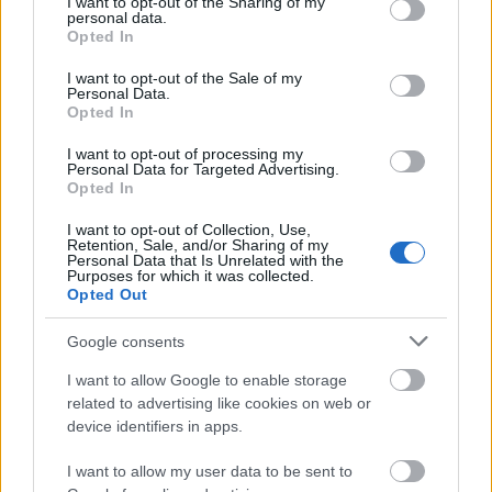
not limited to your visit or usage behaviour. You may click to
I want to opt-out of the Sharing of my
personal data.
grant or deny consent to Google and its third-party tags to
Opted In
use your data for below specified purposes in below Google
consent section.
I want to opt-out of the Sale of my
Personal Data.
Opted In
I want to opt-out of processing my
Personal Data for Targeted Advertising.
Opted In
Déli harangszó
Nándorfehérvári diadal
I want to opt-out of Collection, Use,
Retention, Sale, and/or Sharing of my
Publikus Team
•
2025. december 27.
0
Personal Data that Is Unrelated with the
Purposes for which it was collected.
Opted Out
A görög vagy bolgár tengerpart felé utazók egyaránt
érintik Szerbia (Србија) fehér városát (beo = fehér és
Google consents
grad = város), Belgrádot ...
I want to allow Google to enable storage
related to advertising like cookies on web or
device identifiers in apps.
I want to allow my user data to be sent to