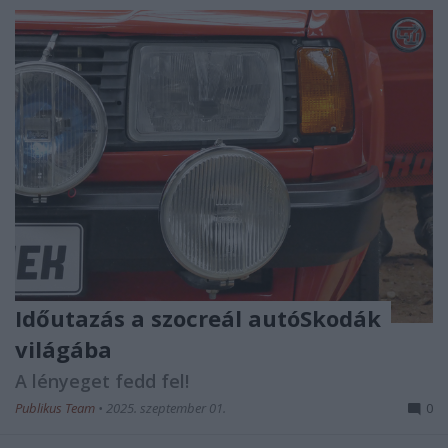
Időutazás a szocreál autóSkodák
világába
A lényeget fedd fel!
Publikus Team
•
2025. szeptember 01.
0