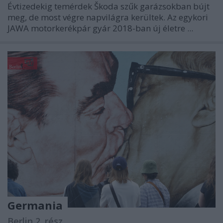
Évtizedekig temérdek Škoda szűk garázsokban bújt
meg, de most végre napvilágra kerültek. Az egykori
JAWA motorkerékpár gyár 2018-ban új életre ...
Germania
Berlin 2. rész