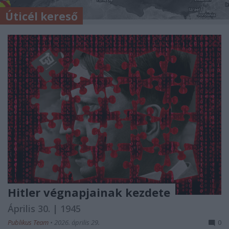
Úticél kereső
Hitler végnapjainak kezdete
Április 30. | 1945
Publikus Team
•
2026. április 29.
0