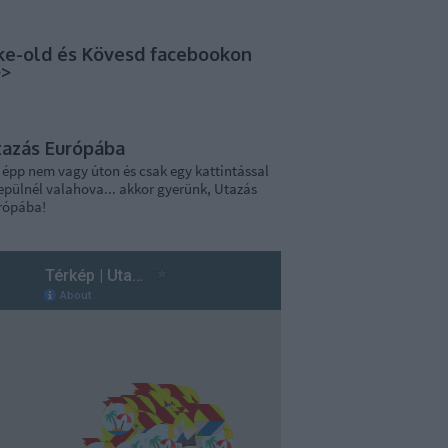
ke-old és Kövesd facebookon
>>
tazás Európába
 épp nem vagy úton és csak egy kattintással
epülnél valahova... akkor gyerünk, Utazás
rópába!