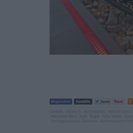
Címkék:
múzeum
autókiállítás
veterán autó
Mercedes-Benz
Audi
Bogár
Auto Union
Zwic
Oorlogsmuseum Overloon
Automuseum Prot