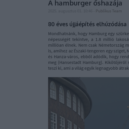
A hamburger őshazája
2025. augusztus 01. 10:46
-
Publikus Team
80 éves újjáépítés elhúzódása
Mondhatnánk, hogy Hamburg egy szürke n
népességét tekintve, a 1.8 millió lako
millióan élnek. Nem csak Németország m
is, amihez az Északi-tengeren egy sziget
és Hanza-város, ebből adódik, hogy ren
meg (Hansestadt Hamburg). Kikötőjéről s
teszi ki, ami a világ egyik legnagyobb átra