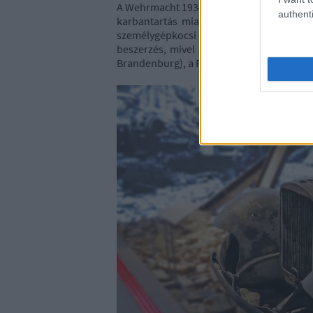
A Wehrmacht 1934-től szabványosított kat
authenti
karbantartás miatt. Ennek érdekében há
személygépkocsi kategóriát alakították ki.
beszerzés, mivel a BMW (Werk Eisenach)
Brandenburg), a Ford Germany, valamint a