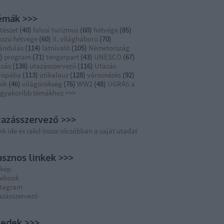
émák >>>
tészet
(
40
)
falusi turizmus
(
60
)
hétvége
(
85
)
sszú hétvége
(
60
)
II. világháború
(
70
)
rándulás
(
114
)
látnivaló
(
105
)
Németország
)
program
(
71
)
tengerpart
(
43
)
UNESCO
(
67
)
azás
(
138
)
utazásszervező
(
116
)
Utazás
rópába
(
113
)
útikalauz
(
128
)
városnézés
(
92
)
dék
(
46
)
világörökség
(
76
)
WW2
(
48
)
UGRÁS a
ggyakoribb témákhoz >>>
azásszervező >>>
kk ide és rakd össze olcsóbban a saját utadat
sznos linkek >>>
rkép
cebook
stagram
azásszervező
eedek >>>