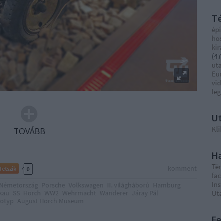
T
épí
ho
ki
(
47
ut
Eu
vi
le
Ut
Kli
TOVÁBB
Ha
Té
komment
Tetszik
0
fa
In
Németország
Porsche
Volkswagen
II. világháború
Hamburg
kau
SS
Horch
WW2
Wehrmacht
Wanderer
Járay Pál
Ut
otyp
August Horch Museum
F