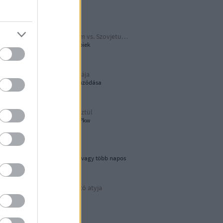
Papírjaguár
Harmadik Birodalom vs. Szovjetunió
A Katyusa meg a többiek
A hamburger őshazája
80 éves újjáépítés elhúzódása
Tökön-babon keresztül
Wehrmacht Einheits-Pkw
Lebegő sziklák
Egynapos kirándulás vagy több napos
városnézés
Az áramvonalas autó atyja
Járay Pál