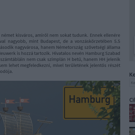
émet kisváros, amiről nem sokat tudunk. Ennek ellenére
sával nagyobb, mint Budapest, de a vonzáskörzetében 5.5
ásodik nagyvárosa, hanem Németország szövetségi állama
, Neuwerk is hozzá tartozik. Hivatalos nevén Hamburg Szabad
dszámtábláin nem csak szimplán H betű, hanem HH jelenik
em lehet megfeledkezni, mivel területének jelentős részét
kodója.
Ke
Ci