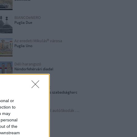
BIANCOeNERO
Puglia Due
Az eredeti Mikulás® városa
Puglia Uno
Déli harangszó
Nándorfehérvári diadal
1956: Akkor és most
1956-os forradalom és szabadságharc
sonal or
ection to
Időutazás a szocreál autóSkodák világába
ou may
A lényeget fedd fel!
 personal
out of the
 downstream
Germania