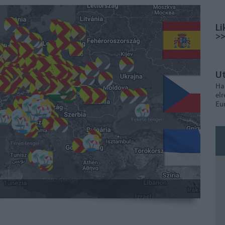
Li
>
U
Ha
elr
Eu