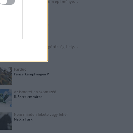
A Harmadik Birodalom építményei X.
Underground
Schindler legendája
Kraków
TOP 10 európai világörökségi helyszín
UNESCO
Párduc
Panzerkampfwagen V
Az ismeretlen szomszéd
II. Szerelem város
Nem minden fekete vagy fehér
Malkia Park