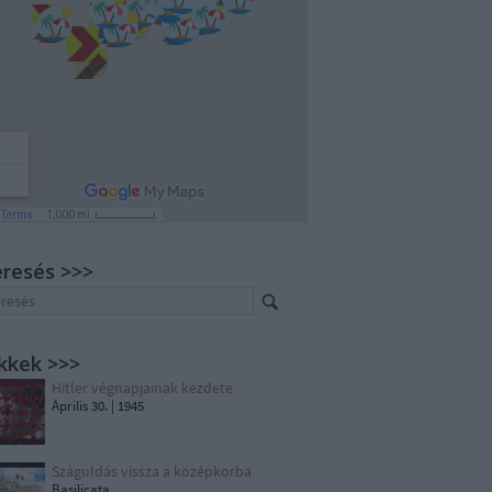
resés >>>
kkek >>>
Hitler végnapjainak kezdete
Április 30. | 1945
Száguldás vissza a középkorba
Basilicata