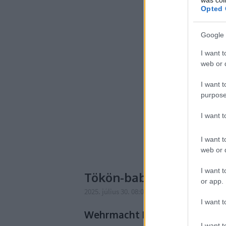
Opted 
Google 
I want t
web or d
I want t
purpose
I want 
I want t
web or d
I want t
Tökön-babon keresztül
or app.
2025. július 30. 08:05
-
Publikus Team
I want t
Wehrmacht Einheits-Pkw
I want t