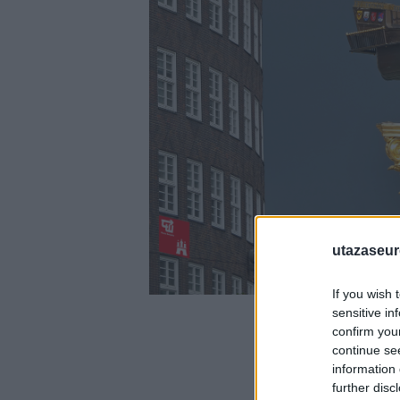
utazaseu
If you wish 
sensitive in
confirm you
continue se
information 
further disc