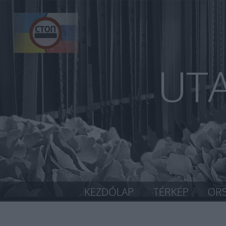
UT
KEZDŐLAP
TÉRKÉP
OR