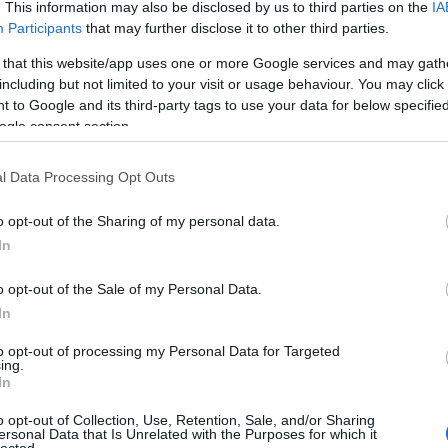
. This information may also be disclosed by us to third parties on the
IA
Participants
that may further disclose it to other third parties.
komment
Tetszik
0
 that this website/app uses one or more Google services and may gath
rger
tengeralattjáró
útikalauz
városnézés
bunker
UNESCO
including but not limited to your visit or usage behaviour. You may click 
-szövetség
WW2
Flakturm
Járay Pál
Automuseum Prototyp
 to Google and its third-party tags to use your data for below specifi
ogle consent section.
l Data Processing Opt Outs
o opt-out of the Sharing of my personal data.
In
o opt-out of the Sale of my Personal Data.
In
to opt-out of processing my Personal Data for Targeted
ing.
In
o opt-out of Collection, Use, Retention, Sale, and/or Sharing
ersonal Data that Is Unrelated with the Purposes for which it
lected.