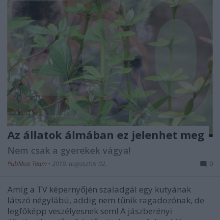
Az állatok álmában ez jelenhet meg
Nem csak a gyerekek vágya!
Publikus Team
•
2019. augusztus 02.
0
Amíg a TV képernyőjén szaladgál egy kutyának
látszó négylábú, addig nem tűnik ragadozónak, de
legfőképp veszélyesnek sem! A jászberényi