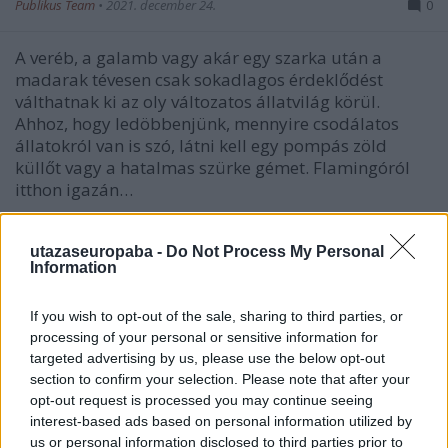
Publikus Team
•
2021. december 24.
0
A veréb, a galamb vagy akár egy szarka után a
madarak tévesen csak sokadlagos érdeklődést
válthatnak ki az oly változatos állatvilág körül.
Ahhoz, hogy ledöbbenjünk, mennyire csodálatos
állatokról van is szó, látni kell egy pompás zöld
küllőt vagy a hatalmas szürke gémet. Flamingóról
itthon igazán…
utazaseuropaba -
Do Not Process My Personal
Information
If you wish to opt-out of the sale, sharing to third parties, or
processing of your personal or sensitive information for
targeted advertising by us, please use the below opt-out
section to confirm your selection. Please note that after your
opt-out request is processed you may continue seeing
interest-based ads based on personal information utilized by
us or personal information disclosed to third parties prior to