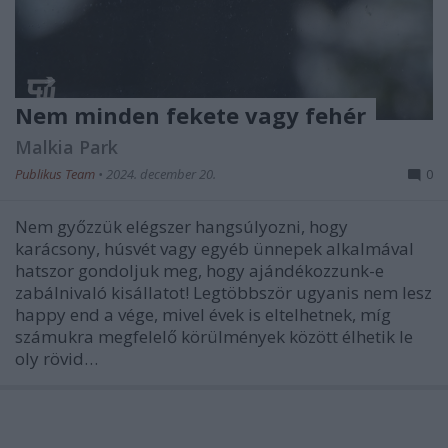
Nem minden fekete vagy fehér
Malkia Park
Publikus Team
•
2024. december 20.
0
Nem győzzük elégszer hangsúlyozni, hogy
karácsony, húsvét vagy egyéb ünnepek alkalmával
hatszor gondoljuk meg, hogy ajándékozzunk-e
zabálnivaló kisállatot! Legtöbbször ugyanis nem lesz
happy end a vége, mivel évek is eltelhetnek, míg
számukra megfelelő körülmények között élhetik le
oly rövid…