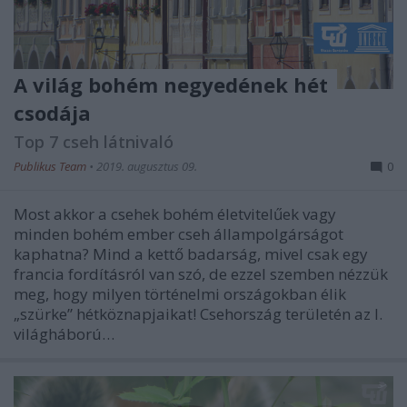
A világ bohém negyedének hét
csodája
Top 7 cseh látnivaló
Publikus Team
•
2019. augusztus 09.
0
Most akkor a csehek bohém életvitelűek vagy
minden bohém ember cseh állampolgárságot
kaphatna? Mind a kettő badarság, mivel csak egy
francia fordításról van szó, de ezzel szemben nézzük
meg, hogy milyen történelmi országokban élik
„szürke” hétköznapjaikat! Csehország területén az I.
világháború…