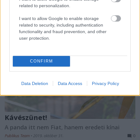
vállalnak a baba érkezése…
related to personalization.
I want to allow Google to enable storage
related to security, including authentication
functionality and fraud prevention, and other
user protection.
CONFIRM
Data Deletion
Data Access
Privacy Policy
Kávészünet!
A panda itt nem Fiat, hanem eredeti kínai
Publikus Team
•
2019. október 31.
0