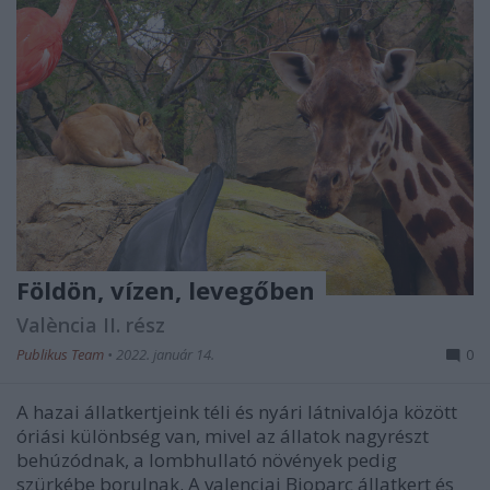
Földön, vízen, levegőben
València II. rész
Publikus Team
•
2022. január 14.
0
A hazai állatkertjeink téli és nyári látnivalója között
óriási különbség van, mivel az állatok nagyrészt
behúzódnak, a lombhullató növények pedig
szürkébe borulnak. A valenciai Bioparc állatkert és