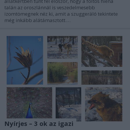
állatkertben tűnt fel először, hogy a foltos hiéna
talán az oroszlánnál is veszedelmesebb
izomtömegnek néz ki, amit a szuggeráló tekintete
még inkább alátámasztott.…
Nyírjes – 3 ok az igazi