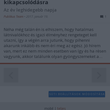
kikapcsolódásra
Az év leghidegebb napja
Publikus Team
•
2017. január 19.
1
Néha még talán én is elhiszem, hogy hatalmas
látnivalókhoz és igazi élményhez rengeteget kell
utazni, így a végén arra jutunk, hogy pihenni
akarunk inkább és nem éri meg az egész. Jó hírem
van, mert ez nem minden esetben van így és ha résen
vagyunk, akkor találunk olyan gyöngyszemeket a…
SÜTI BEÁLLÍTÁSOK MÓDOSÍTÁSA
mobil
|
teljes