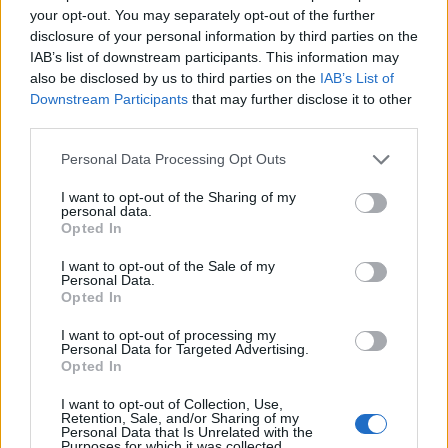
your opt-out. You may separately opt-out of the further
disclosure of your personal information by third parties on the
IAB’s list of downstream participants. This information may
also be disclosed by us to third parties on the
IAB’s List of
Noé bárkája
Downstream Participants
that may further disclose it to other
third parties.
Macis cuccok
Publikus Team
•
2020. június 26.
0
Please note that this website/app uses one or more Google
Personal Data Processing Opt Outs
services and may gather and store information including but
not limited to your visit or usage behaviour. You may click to
I want to opt-out of the Sharing of my
A Bükkben egyre gyakrabban, de a Pilisben >>> vagy
personal data.
grant or deny consent to Google and its third-party tags to
Nógrád megyében is hosszasan tanyáznak a
Opted In
use your data for below specified purposes in below Google
medvék, így szakemberek szerint akár szaporulatra
consent section.
I want to opt-out of the Sale of my
is lehet számítani, ezért érdemes lehet őket és
Personal Data.
környezetüket is jobban megismerni! Ebben segíthet
Opted In
két intézmény közös látogatói programkínálata,…
I want to opt-out of processing my
Personal Data for Targeted Advertising.
Opted In
I want to opt-out of Collection, Use,
Retention, Sale, and/or Sharing of my
Personal Data that Is Unrelated with the
Purposes for which it was collected.