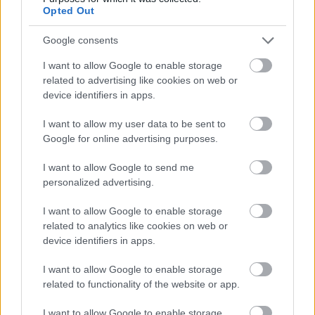
Opted Out
Google consents
I want to allow Google to enable storage
related to advertising like cookies on web or
device identifiers in apps.
I want to allow my user data to be sent to
Google for online advertising purposes.
Hát ez állati!
I want to allow Google to send me
Zoológia
personalized advertising.
Publikus Team
•
2020. június 20.
0
I want to allow Google to enable storage
related to analytics like cookies on web or
Minden csak önmagunkról szól és csodálkozol, hogy
device identifiers in apps.
mégis magányosnak érzed magad? Sikítva
menekülsz a gyermekvállalástól, de ha kipróbálnád
I want to allow Google to enable storage
magad egy komoly felelősségvállalásban, akkor jó
related to functionality of the website or app.
helyen jársz! Sokan a gondoskodás első
lépcsőfokának tartják, hogy egy házi kedvencet
I want to allow Google to enable storage