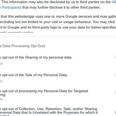
. This information may also be disclosed by us to third parties on the
IA
Participants
that may further disclose it to other third parties.
Ci
 that this website/app uses one or more Google services and may gath
including but not limited to your visit or usage behaviour. You may click 
 to Google and its third-party tags to use your data for below specifi
ogle consent section.
TOVÁBB
l Data Processing Opt Outs
o opt-out of the Sharing of my personal data.
komment
Tetszik
0
In
eslav
o opt-out of the Sale of my Personal Data.
In
to opt-out of processing my Personal Data for Targeted
ing.
In
o opt-out of Collection, Use, Retention, Sale, and/or Sharing
ersonal Data that Is Unrelated with the Purposes for which it
lected.