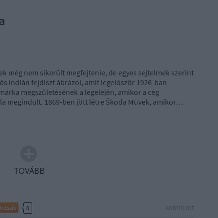
a
k még nem sikerült megfejtenie, de egyes sejtelmek szerint
ős indián fejdíszt ábrázol, amit legelőször 1926-ban
 márka megszületésének a legelején, amikor a cég
ála megindult. 1869-ben jött létre Škoda Művek, amikor…
TOVÁBB
komment
Tetszik
0