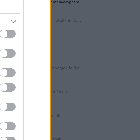
1956-os forradalom és szabadságharc
Időutazás a szocreál autóSkodák világába
A lényeget fedd fel!
Germania
Berlin 2. rész
Irány észak, a Guldenburgok földje
Észak-Németország
Halálos munkakörülmények
KZ Sachsenhausen
Berlinben ütött az óránk
Berlin 1. rész
Halálos listázás luxusban