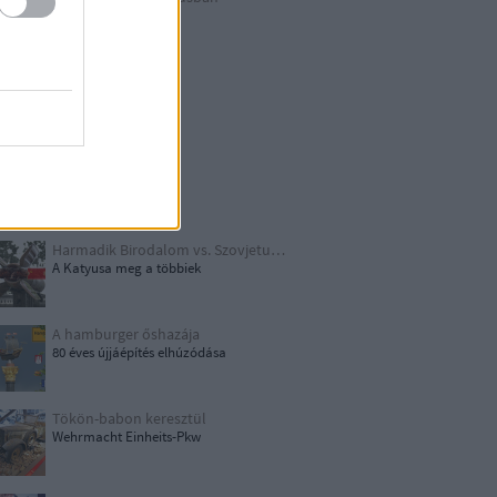
Berlin külső
Hitler első drónja
GWW
Honecker bosszúja
Papírjaguár
Harmadik Birodalom vs. Szovjetunió
A Katyusa meg a többiek
A hamburger őshazája
80 éves újjáépítés elhúzódása
Tökön-babon keresztül
Wehrmacht Einheits-Pkw