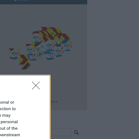
sonal or
ection to
ou may
 personal
resés >>>
out of the
 downstream