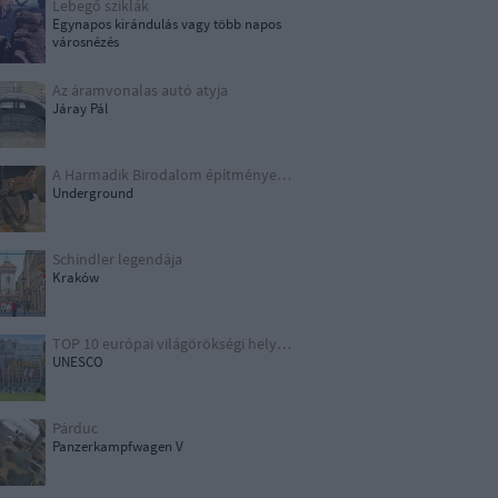
Lebegő sziklák
Egynapos kirándulás vagy több napos
városnézés
Az áramvonalas autó atyja
Járay Pál
A Harmadik Birodalom építményei X.
Underground
Schindler legendája
Kraków
TOP 10 európai világörökségi helyszín
UNESCO
Párduc
Panzerkampfwagen V