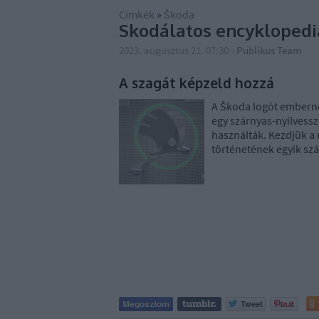
Címkék
»
Škoda
Skodálatos encyklopedi
2023. augusztus 21. 07:30
-
Publikus Team
A szagát képzeld hozzá
A Škoda logót emberne
egy szárnyas-nyílvessz
használták. Kezdjük a
történetének egyik sz