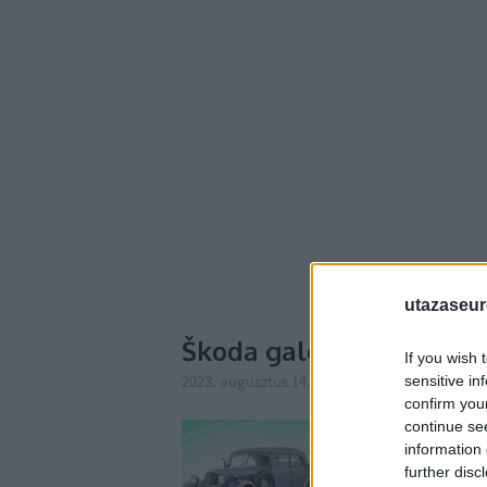
utazaseu
Škoda galerie
If you wish 
2023. augusztus 14. 18:31
-
Publikus Team
sensitive in
confirm you
continue se
information 
further disc