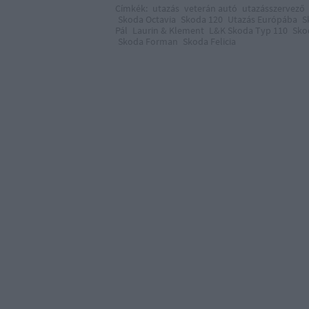
Címkék:
utazás
veterán autó
utazásszervező
Skoda Octavia
Skoda 120
Utazás Európába
S
Pál
Laurin & Klement
L&K Skoda Typ 110
Sko
Skoda Forman
Skoda Felicia