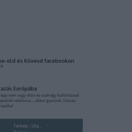
ke-old és Kövesd facebookon
>>
tazás Európába
 épp nem vagy úton és csak egy kattintással
epülnél valahova... akkor gyerünk, Utazás
rópába!