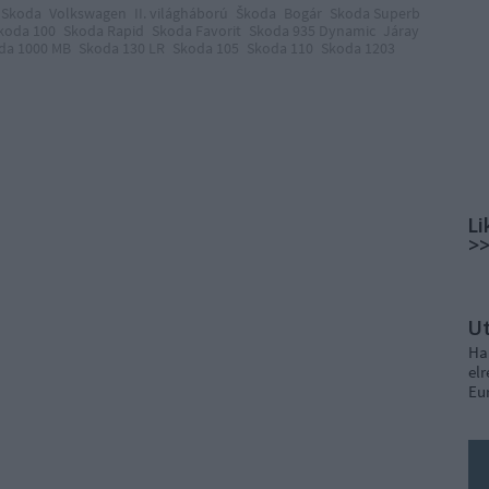
Skoda
Volkswagen
II. világháború
Škoda
Bogár
Skoda Superb
koda 100
Skoda Rapid
Skoda Favorit
Skoda 935 Dynamic
Járay
da 1000 MB
Skoda 130 LR
Skoda 105
Skoda 110
Skoda 1203
Li
>
U
Ha
elr
Eu