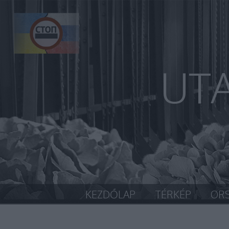
UT
KEZDŐLAP
TÉRKÉP
OR