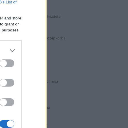
B’s List of
kkek >>>
Hitler végnapjainak kezdete
er and store
Április 30. | 1945
to grant or
ed purposes
Száguldás vissza a középkorba
Basilicata
BIANCOeNERO
Puglia Due
Az eredeti Mikulás® városa
Puglia Uno
Déli harangszó
Nándorfehérvári diadal
1956: Akkor és most