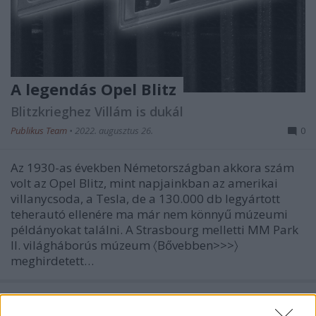
A legendás Opel Blitz
Blitzkrieghez Villám is dukál
Publikus Team
•
2022. augusztus 26.
0
Az 1930-as években Németországban akkora szám
volt az Opel Blitz, mint napjainkban az amerikai
villanycsoda, a Tesla, de a 130.000 db legyártott
teherautó ellenére ma már nem könnyű múzeumi
példányokat találni. A Strasbourg melletti MM Park
II. világháborús múzeum 〈Bővebben>>>〉
meghirdetett…