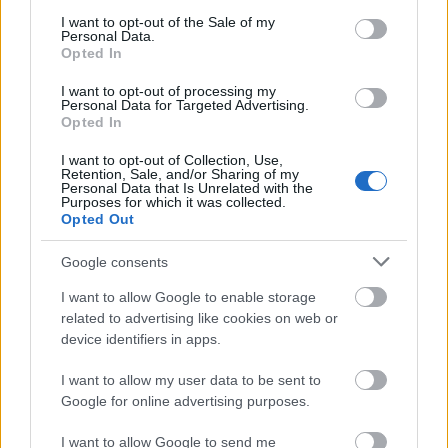
egy német nyelvű kicsiny közösséggel a keleti
consent section.
I want to opt-out of the Sale of my
régióban. Nagyjából a mai BeNeLux államokkal
Personal Data.
azonos területű Egyesült Németalföldi
Opted In
Királyságból…
I want to opt-out of processing my
Personal Data for Targeted Advertising.
Opted In
I want to opt-out of Collection, Use,
Retention, Sale, and/or Sharing of my
Personal Data that Is Unrelated with the
Purposes for which it was collected.
Opted Out
Google consents
I want to allow Google to enable storage
related to advertising like cookies on web or
device identifiers in apps.
I want to allow my user data to be sent to
Google for online advertising purposes.
Frászt!
I want to allow Google to send me