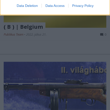
Data Deletion
Data Access
Privacy Policy
( B ) | Belgium
Publikus Team
•
2022. július 21.
0