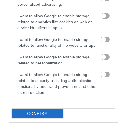
Bastogne: A leghidegebb hely a pokolban
personalized advertising.
Publikus Team
•
2022. augusztus 01.
0
I want to allow Google to enable storage
related to analytics like cookies on web or
A Battle of the Bulge elnevezés nem sokaknak
device identifiers in apps.
árulhatja el, hogy miről is lehet szó, segítséggel még
akkor sem, ha az egy híres háborús film címe.
I want to allow Google to enable storage
Tükörfordításról biztos nem volt szó, amikor 1977-
related to functionality of the website or app.
ben a hazai mozik vásznán is megjelent A halál ötven
órája címmel. A film témája az ardenneki offenzíva,…
I want to allow Google to enable storage
related to personalization.
I want to allow Google to enable storage
related to security, including authentication
functionality and fraud prevention, and other
user protection.
CONFIRM