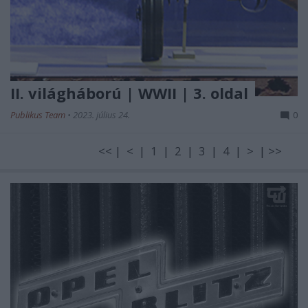
II. világháború | WWII | 3. oldal
Publikus Team
•
2023. július 24.
0
<< | < | 1 | 2 | 3 | 4 | > | >>