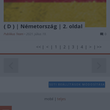
( D ) | Németország | 2. oldal
Publikus Team
•
2021. július 19.
0
<< | < | 1 | 2 | 3 | 4 | > | >>
SÜTI BEÁLLÍTÁSOK MÓDOSÍTÁSA
mobil
|
teljes