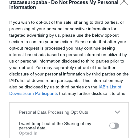
utazaseuropaba -
Do Not Process My Personal
Information
If you wish to opt-out of the sale, sharing to third parties, or
processing of your personal or sensitive information for
targeted advertising by us, please use the below opt-out
section to confirm your selection. Please note that after your
opt-out request is processed you may continue seeing
interest-based ads based on personal information utilized by
us or personal information disclosed to third parties prior to
your opt-out. You may separately opt-out of the further
disclosure of your personal information by third parties on the
IAB’s list of downstream participants. This information may
A gofri hazája
also be disclosed by us to third parties on the
IAB’s List of
Downstream Participants
that may further disclose it to other
Belgium 1.0
third parties.
Publikus Team
•
2022. augusztus 02.
0
Please note that this website/app uses one or more Google
Personal Data Processing Opt Outs
services and may gather and store information including but
Az etnikailag és nyelvileg is sokszínű 11 milliós
not limited to your visit or usage behaviour. You may click to
I want to opt-out of the Sharing of my
Belgium, három fő csoporttal rendelkezik, a holland
personal data.
grant or deny consent to Google and its third-party tags to
nyelvű flamandokkal, a francia nyelvű vallonokkal és
Opted In
use your data for below specified purposes in below Google