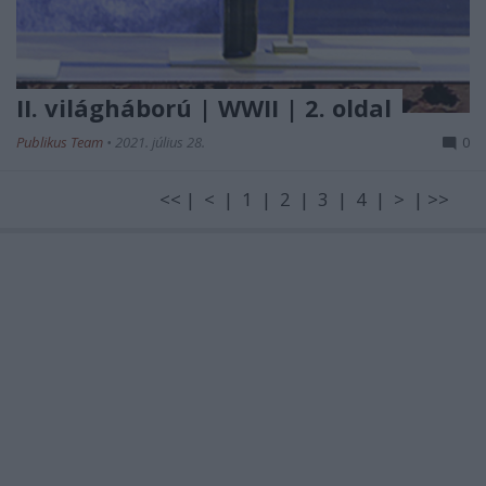
II. világháború | WWII | 2. oldal
Publikus Team
•
2021. július 28.
0
<< | < | 1 | 2 | 3 | 4 | > | >>