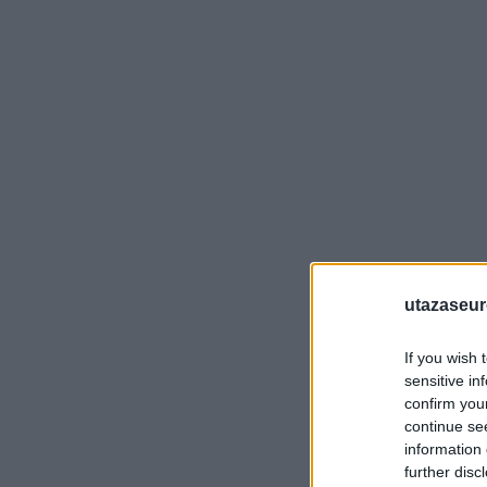
utazaseu
If you wish 
sensitive in
confirm you
continue se
information 
further disc