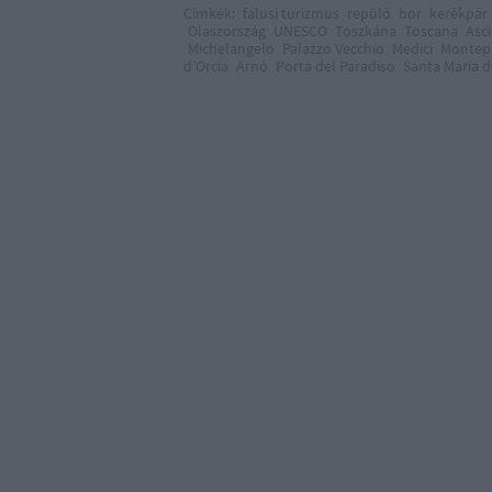
Címkék:
falusi turizmus
repülő
bor
kerékpár
Olaszország
UNESCO
Toszkána
Toscana
Asc
Michelangelo
Palazzo Vecchio
Medici
Montep
d’Orcia
Arnó
Porta del Paradiso
Santa Maria d