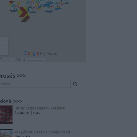
resés >>>
kkek >>>
Hitler végnapjainak kezdete
Április 30. | 1945
Száguldás vissza a középkorba
Basilicata