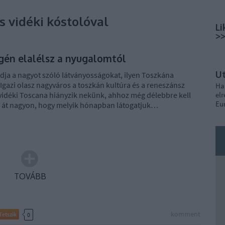
s vidéki kóstolóval
Li
>
égén elalélsz a nyugalomtól
U
ádja a nagyot szóló látványosságokat, ilyen Toszkána
. Igazi olasz nagyváros a toszkán kultúra és a reneszánsz
Ha
 vidéki Toscana hiányzik nekünk, ahhoz még délebbre kell
elr
Eu
 át nagyon, hogy melyik hónapban látogatjuk…
TOVÁBB
komment
Tetszik
0