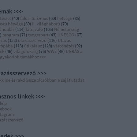
émák >>>
tészet
(
40
)
falusi turizmus
(
60
)
hétvége
(
85
)
sszú hétvége
(
60
)
II. világháború
(
70
)
rándulás
(
114
)
látnivaló
(
105
)
Németország
)
program
(
71
)
tengerpart
(
43
)
UNESCO
(
67
)
azás
(
138
)
utazásszervező
(
116
)
Utazás
rópába
(
113
)
útikalauz
(
128
)
városnézés
(
92
)
dék
(
46
)
világörökség
(
76
)
WW2
(
48
)
UGRÁS a
ggyakoribb témákhoz >>>
azásszervező >>>
kk ide és rakd össze olcsóbban a saját utadat
sznos linkek >>>
rkép
cebook
stagram
azásszervező
eedek >>>