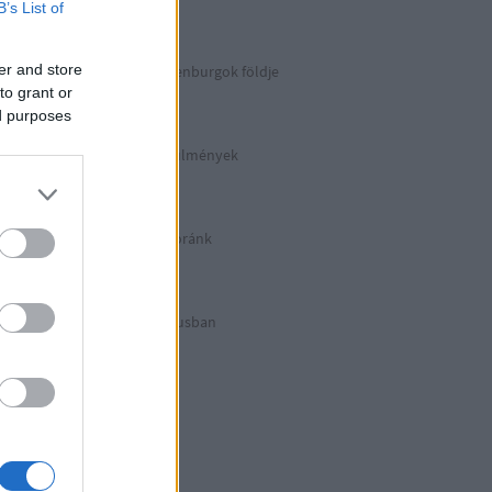
Berlin 2. rész
B’s List of
er and store
Irány észak, a Guldenburgok földje
Észak-Németország
to grant or
ed purposes
Halálos munkakörülmények
KZ Sachsenhausen
Berlinben ütött az óránk
Berlin 1. rész
Halálos listázás luxusban
Berlin külső
Hitler első drónja
GWW
Honecker bosszúja