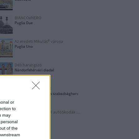
BIANCOeNERO
Puglia Due
Az eredeti Mikulás® városa
Puglia Uno
Déli harangszó
Nándorfehérvári diadal
1956: Akkor és most
1956-os forradalom és szabadságharc
sonal or
ection to
Időutazás a szocreál autóSkodák világába
ou may
A lényeget fedd fel!
 personal
out of the
 downstream
Germania