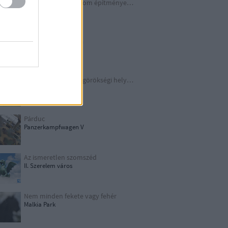
A Harmadik Birodalom építményei X.
Underground
Schindler legendája
Kraków
TOP 10 európai világörökségi helyszín
UNESCO
Párduc
Panzerkampfwagen V
Az ismeretlen szomszéd
II. Szerelem város
Nem minden fekete vagy fehér
Malkia Park