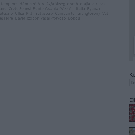
templom
dóm
szőlő
világörökség
domb
olajfa
etruszk
iano
Crete Senesi
Ponte Vecchio
Wizz Air
Itália
Ryanair
ulciano
Uffizi
Pitti
Battistero
Campanile harangtorony
Val
el Fiore
Dávid szobor
Vasari-folyosó
Boboli
Ke
Ci