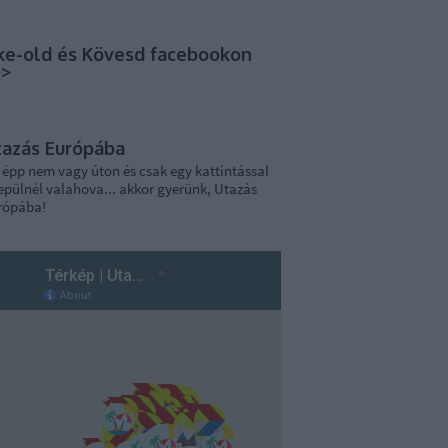
ke-old és Kövesd facebookon
>>
tazás Európába
 épp nem vagy úton és csak egy kattintással
epülnél valahova... akkor gyerünk, Utazás
rópába!