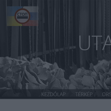
UT
KEZDŐLAP
TÉRKÉP
OR