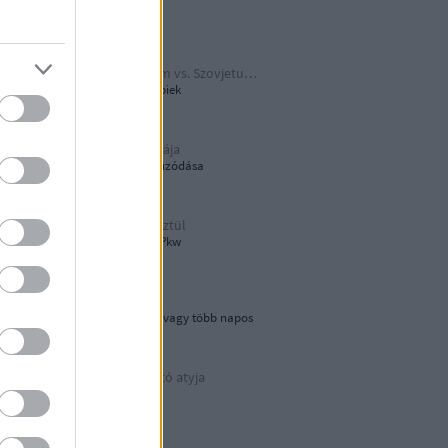
Papírjaguár
Harmadik Birodalom vs. Szovjetunió
A Katyusa meg a többiek
A hamburger őshazája
80 éves újjáépítés elhúzódása
Tökön-babon keresztül
Wehrmacht Einheits-Pkw
Lebegő sziklák
Egynapos kirándulás vagy több napos
városnézés
Az áramvonalas autó atyja
Járay Pál