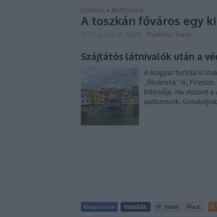
Címkék
»
Battistero
A toszkán főváros egy ki
2017. július 28. 06:00
-
Publikus Team
Szájtátós látnivalók után a v
A magyar turista is im
„fővárosa” is, Firenze
bölcsője. Ha viszont a
autóznunk. Gondoljuk