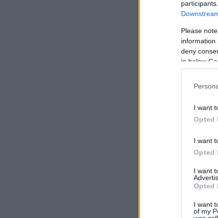
participants
Downstream 
Please note
information 
deny consent
in below Go
Persona
I want t
Opted 
I want t
Opted 
I want 
Advertis
Opted 
I want t
of my P
was col