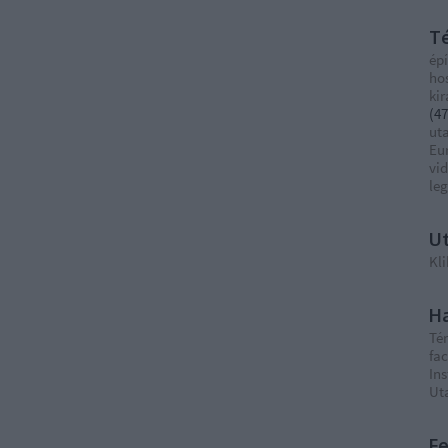
T
épí
ho
ki
(
47
ut
Eu
vi
le
Ut
Kli
Ha
Té
fa
In
Ut
F