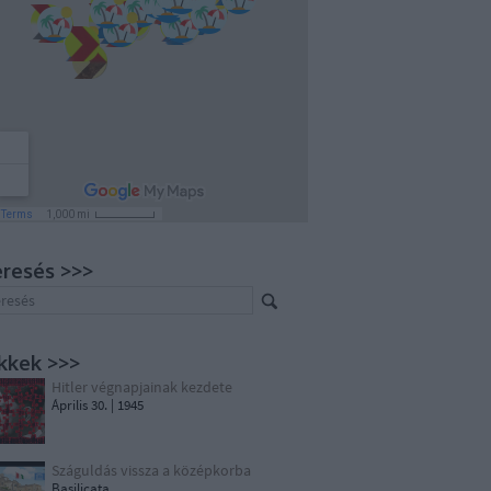
resés >>>
kkek >>>
Hitler végnapjainak kezdete
Április 30. | 1945
Száguldás vissza a középkorba
Basilicata