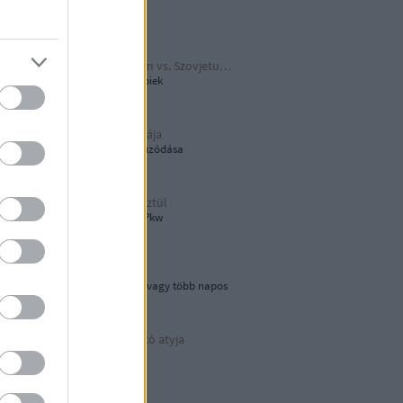
Papírjaguár
Harmadik Birodalom vs. Szovjetunió
A Katyusa meg a többiek
A hamburger őshazája
80 éves újjáépítés elhúzódása
Tökön-babon keresztül
Wehrmacht Einheits-Pkw
Lebegő sziklák
Egynapos kirándulás vagy több napos
városnézés
Az áramvonalas autó atyja
Járay Pál