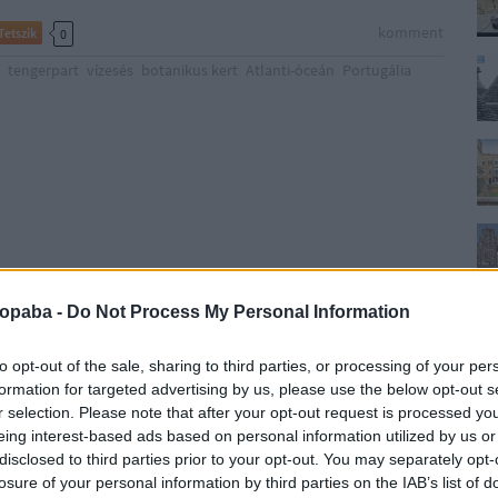
komment
Tetszik
0
tengerpart
vízesés
botanikus kert
Atlanti-óceán
Portugália
rtugáliáról nem sok mindent tudunk, Lisszabonon kívül nem
alóit és még kevésbé hallottunk a portugál kultúráról vagy
ropaba -
Do Not Process My Personal Information
igen furcsán csenghet, ha meghalljuk a nálunk csak Szívós
resült slágert, vagyis Michel Telótól…
to opt-out of the sale, sharing to third parties, or processing of your per
formation for targeted advertising by us, please use the below opt-out s
r selection. Please note that after your opt-out request is processed y
eing interest-based ads based on personal information utilized by us or
disclosed to third parties prior to your opt-out. You may separately opt-
losure of your personal information by third parties on the IAB’s list of