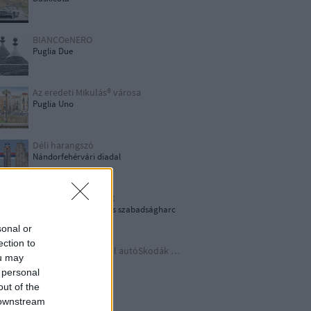
BIANCOeNERO
Puglia Due
Az eredeti Mikulás® városa
Puglia Uno
Déli harangszó
Nándorfehérvári diadal
1956: Akkor és most
1956-os forradalom és szabadságharc
sonal or
ection to
Időutazás a szocreál autóSkodák világába
ou may
A lényeget fedd fel!
 personal
out of the
 downstream
Germania