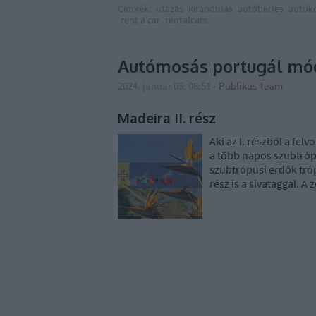
Címkék:
utazás
kirándulás
autóbérlés
autók
rent a car
rentalcars
Autómosás portugál mó
2024. január 05. 08:51
-
Publikus Team
Madeira II. rész
Aki az I. részből a fel
a több napos szubtróp
szubtrópusi erdők tróp
rész is a sivataggal. 