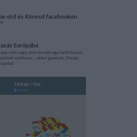
ke-old és Kövesd facebookon
>>
tazás Európába
 épp nem vagy úton és csak egy kattintással
epülnél valahova... akkor gyerünk, Utazás
rópába!