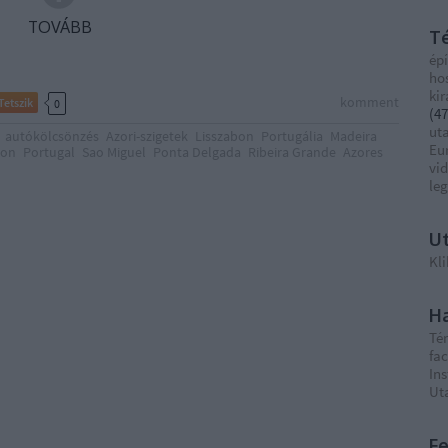
TOVÁBB
T
épí
ho
ki
komment
Tetszik
0
(
47
ut
autókölcsönzés
Azori-szigetek
Lisszabon
Portugália
Madeira
Eu
bon
Portugal
Sao Miguel
Ponta Delgada
Ribeira Grande
Azores
vi
le
Ut
Kli
Ha
Té
fa
In
Ut
F