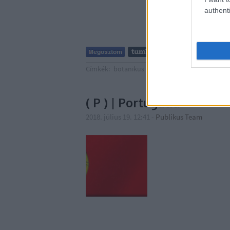
authenti
Címkék:
botanikus kert
Portugália
Madeira
F
( P ) | Portugália
2018. július 19. 12:41
-
Publikus Team