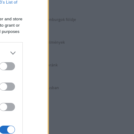
Berlin 2. rész
B’s List of
er and store
Irány észak, a Guldenburgok földje
Észak-Németország
to grant or
ed purposes
Halálos munkakörülmények
KZ Sachsenhausen
Berlinben ütött az óránk
Berlin 1. rész
Halálos listázás luxusban
Berlin külső
Hitler első drónja
GWW
Honecker bosszúja