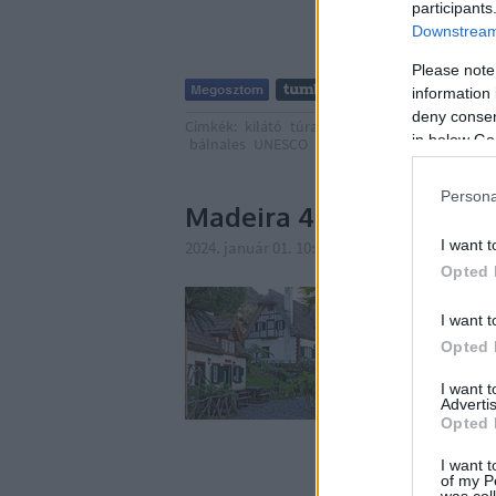
participants
Downstream 
Please note
information 
deny consent
Címkék:
kilátó
túra
bálna
kirándulás
banán
in below Go
bálnales
UNESCO
Atlanti-óceán
Portugália
M
Persona
Madeira 4. galéria: Cald
I want t
2024. január 01. 10:58
-
Publikus Team
Opted 
I want t
Opted 
I want 
Advertis
Opted 
I want t
of my P
was col