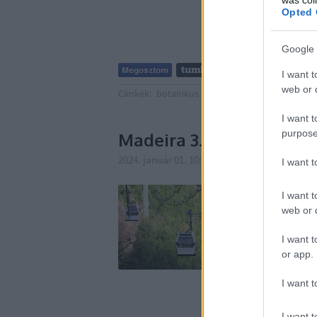
Opted 
Google 
I want t
web or d
Címkék:
botanikus kert
Portugália
Madeira
F
I want t
purpose
Madeira 3. galéria: Mon
2024. január 01. 10:56
-
Publikus Team
I want 
I want t
web or d
I want t
or app.
I want t
I want t