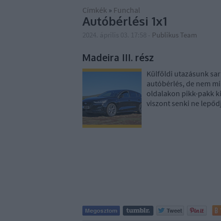
Címkék
»
Funchal
Autóbérlési 1x1
2024. április 03. 17:58
-
Publikus Team
Madeira III. rész
Külföldi utazásunk sa
autóbérlés, de nem min
oldalakon pikk-pakk ki
viszont senki ne lepő