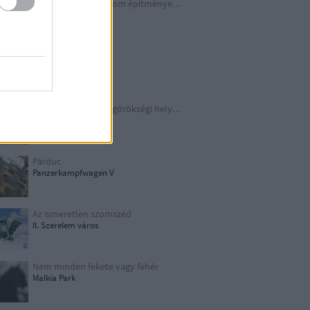
A Harmadik Birodalom építményei X.
Underground
Schindler legendája
Kraków
TOP 10 európai világörökségi helyszín
UNESCO
Párduc
Panzerkampfwagen V
Az ismeretlen szomszéd
II. Szerelem város
Nem minden fekete vagy fehér
Malkia Park