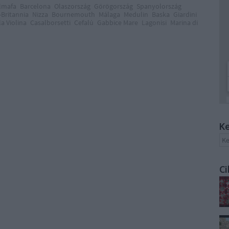
lmafa
Barcelona
Olaszország
Görögország
Spanyolország
Britannia
Nizza
Bournemouth
Málaga
Medulin
Baska
Giardini
la Violina
Casalborsetti
Cefalú
Gabbice Mare
Lagonisi
Marina di
Ke
Ci