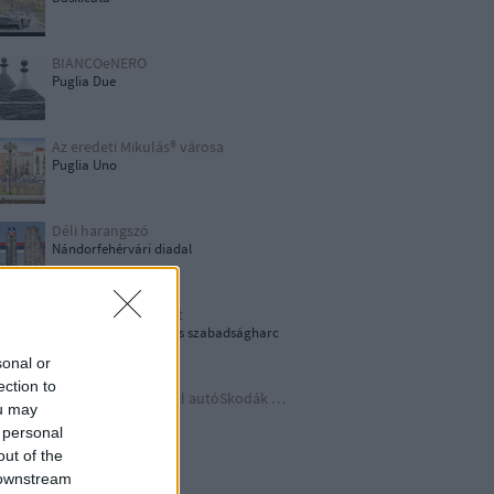
BIANCOeNERO
Puglia Due
Az eredeti Mikulás® városa
Puglia Uno
Déli harangszó
Nándorfehérvári diadal
1956: Akkor és most
1956-os forradalom és szabadságharc
sonal or
ection to
Időutazás a szocreál autóSkodák világába
ou may
A lényeget fedd fel!
 personal
out of the
 downstream
Germania