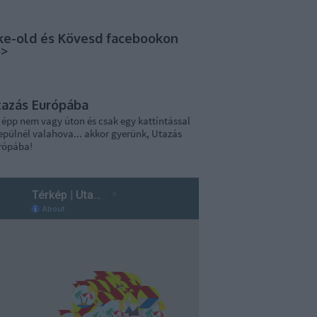
ke-old és Kövesd facebookon
>>
tazás Európába
 épp nem vagy úton és csak egy kattintással
epülnél valahova... akkor gyerünk, Utazás
rópába!