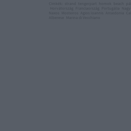
Címkék:
strand
tengerpart
homok
beach
pá
Horvátország
Franciaország
Portugália
Nagy-
Naxos
Mosteiros
Agios Ioannis
Ansedonia
Ca
Alberese
Marina di Vecchiano