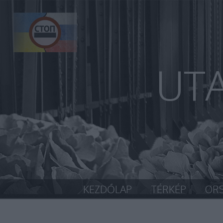
UT
KEZDŐLAP
TÉRKÉP
OR