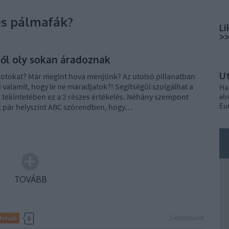
és pálmafák?
Li
>
ről oly sokan áradoznak
U
sotokat? Már megint hova menjünk? Az utolsó pillanatban
i valamit, hogy le ne maradjatok?! Segítségül szolgálhat a
Ha
 tekintetében ez a 2 részes értékelés. Néhány szempont
elr
Eu
k pár helyszínt ABC szórendben, hogy…
TOVÁBB
2
komment
Tetszik
0