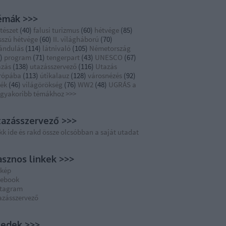
émák >>>
tészet
(
40
)
falusi turizmus
(
60
)
hétvége
(
85
)
sszú hétvége
(
60
)
II. világháború
(
70
)
rándulás
(
114
)
látnivaló
(
105
)
Németország
)
program
(
71
)
tengerpart
(
43
)
UNESCO
(
67
)
azás
(
138
)
utazásszervező
(
116
)
Utazás
rópába
(
113
)
útikalauz
(
128
)
városnézés
(
92
)
dék
(
46
)
világörökség
(
76
)
WW2
(
48
)
UGRÁS a
ggyakoribb témákhoz >>>
azásszervező >>>
kk ide és rakd össze olcsóbban a saját utadat
sznos linkek >>>
rkép
cebook
stagram
azásszervező
eedek >>>