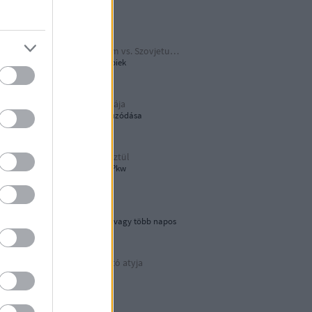
Papírjaguár
Harmadik Birodalom vs. Szovjetunió
A Katyusa meg a többiek
A hamburger őshazája
80 éves újjáépítés elhúzódása
Tökön-babon keresztül
Wehrmacht Einheits-Pkw
Lebegő sziklák
Egynapos kirándulás vagy több napos
városnézés
Az áramvonalas autó atyja
Járay Pál