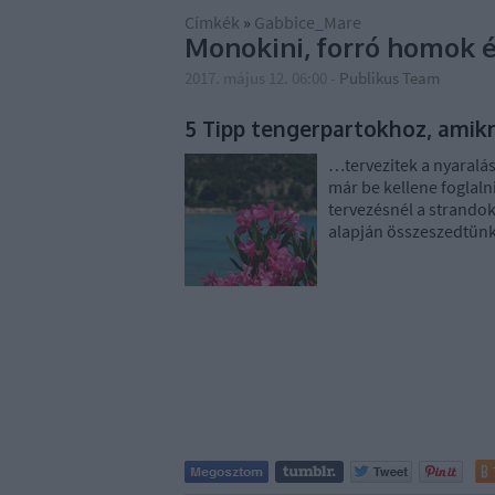
Címkék
»
Gabbice_Mare
Monokini, forró homok 
2017. május 12. 06:00
-
Publikus Team
5 Tipp tengerpartokhoz, amik
…tervezitek a nyaralá
már be kellene foglaln
tervezésnél a strandok
alapján összeszedtün