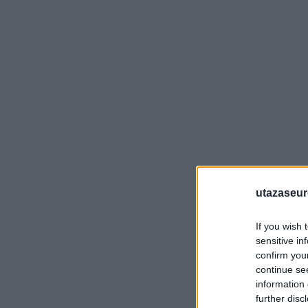
utazaseu
If you wish 
sensitive in
confirm you
continue se
information 
further disc