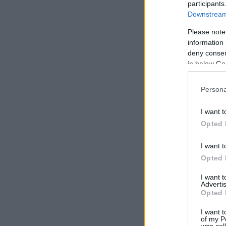
participants
Downstream 
Please note
information 
deny consent
in below Go
Persona
I want t
Opted 
I want t
Opted 
I want 
Advertis
Opted 
I want t
of my P
was col