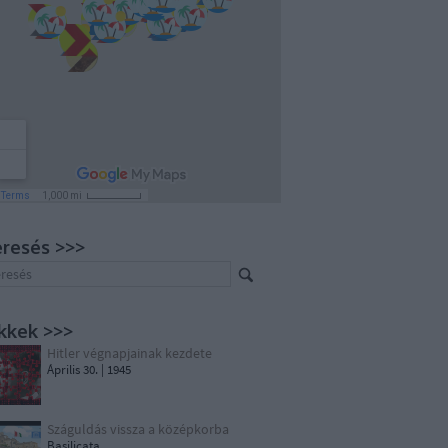
resés >>>
kkek >>>
Hitler végnapjainak kezdete
Április 30. | 1945
Száguldás vissza a középkorba
Basilicata