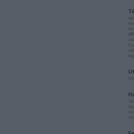
T
épí
ho
ki
(
47
ut
Eu
vi
le
Ut
Kli
Ha
Té
fa
In
Ut
F