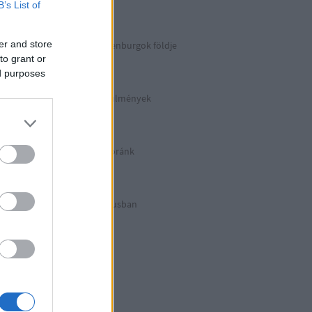
Berlin 2. rész
B’s List of
er and store
Irány észak, a Guldenburgok földje
Észak-Németország
to grant or
ed purposes
Halálos munkakörülmények
KZ Sachsenhausen
Berlinben ütött az óránk
Berlin 1. rész
Halálos listázás luxusban
Berlin külső
Hitler első drónja
GWW
Honecker bosszúja