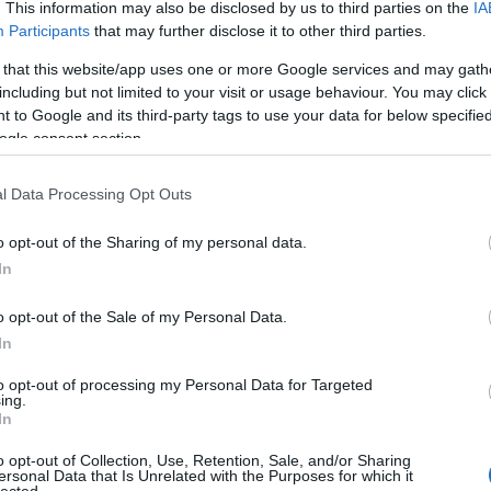
. This information may also be disclosed by us to third parties on the
IA
Participants
that may further disclose it to other third parties.
komment
Tetszik
0
 that this website/app uses one or more Google services and may gath
uven
Antwerpen
Dunkerque
Bruges
Bastogne
Mechelen
including but not limited to your visit or usage behaviour. You may click 
ay
 to Google and its third-party tags to use your data for below specifi
ogle consent section.
l Data Processing Opt Outs
o opt-out of the Sharing of my personal data.
In
o opt-out of the Sale of my Personal Data.
In
to opt-out of processing my Personal Data for Targeted
ing.
In
o opt-out of Collection, Use, Retention, Sale, and/or Sharing
ersonal Data that Is Unrelated with the Purposes for which it
lected.