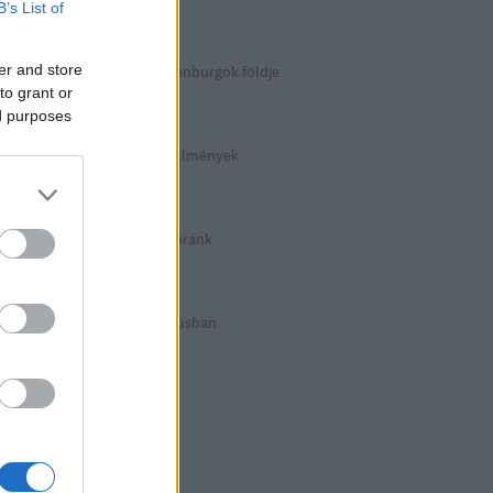
Berlin 2. rész
B’s List of
er and store
Irány észak, a Guldenburgok földje
Észak-Németország
to grant or
ed purposes
Halálos munkakörülmények
KZ Sachsenhausen
Berlinben ütött az óránk
Berlin 1. rész
Halálos listázás luxusban
Berlin külső
Hitler első drónja
GWW
Honecker bosszúja