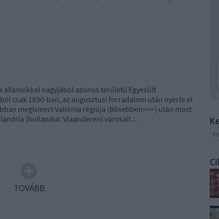
 államokkal nagyjából azonos területű Egyesült
ból csak 1830-ban, az augusztusi forradalom után nyerte el
ábban megismert Vallónia régiója 〈Bővebben>>>〉 után most
Flandria (hollandul: Vlaanderen) városait…
Ke
Ci
TOVÁBB