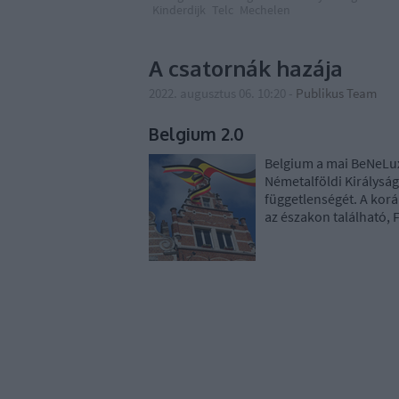
Kinderdijk
Telc
Mechelen
A csatornák hazája
2022. augusztus 06. 10:20
-
Publikus Team
Belgium 2.0
Belgium a mai BeNeLux
Németalföldi Királyság
függetlenségét. A kor
az északon található, 