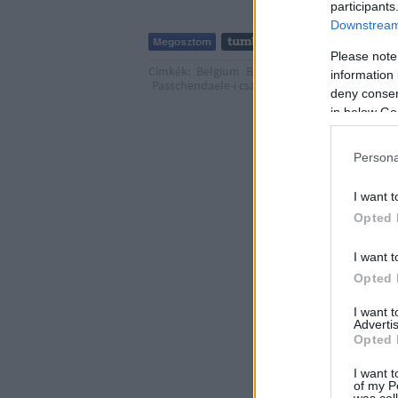
participants
Downstream 
Please note
Címkék:
Belgium
Brugge
Oostende
Gent
Le
information 
Passchendaele-i csata
Dinant
Bredene
Manh
deny consent
in below Go
Persona
I want t
Opted 
I want t
Opted 
I want 
Advertis
Opted 
I want t
of my P
was col