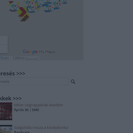
resés >>>
kkek >>>
Hitler végnapjainak kezdete
Április 30. | 1945
Száguldás vissza a középkorba
Basilicata