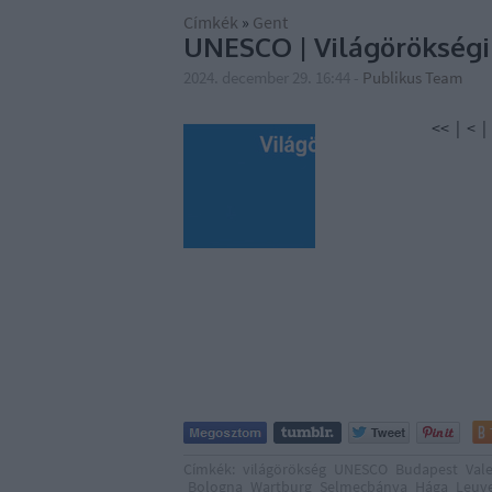
Címkék
»
Gent
UNESCO | Világörökségi h
2024. december 29. 16:44
-
Publikus Team
<< | < | 1 | 2 |
Címkék:
világörökség
UNESCO
Budapest
Val
Bologna
Wartburg
Selmecbánya
Hága
Leuv