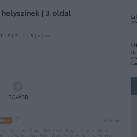
elyszínek | 3. oldal
Li
>
 3 | 4 | 5 | > | >>
U
Ha
elr
Eu
TOVÁBB
komment
Tetszik
0
encia
Lisszabon
Prága
Kijev
Porto
Brugge
Gent
Hallstatt
en
Lviv
Karlovy Vary
Elche
Cesky Krumlov
Odessza
Bruges