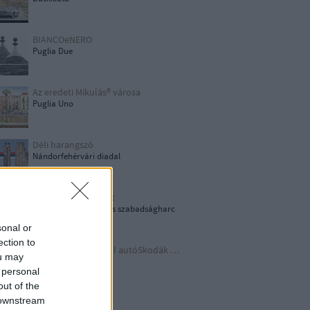
BIANCOeNERO
Puglia Due
Az eredeti Mikulás® városa
Puglia Uno
Déli harangszó
Nándorfehérvári diadal
1956: Akkor és most
1956-os forradalom és szabadságharc
sonal or
ection to
Időutazás a szocreál autóSkodák világába
ou may
A lényeget fedd fel!
 personal
out of the
 downstream
Germania