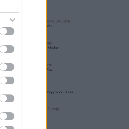
Papírjaguár
Harmadik Birodalom vs. Szovjetunió
A Katyusa meg a többiek
A hamburger őshazája
80 éves újjáépítés elhúzódása
Tökön-babon keresztül
Wehrmacht Einheits-Pkw
Lebegő sziklák
Egynapos kirándulás vagy több napos
városnézés
Az áramvonalas autó atyja
Járay Pál