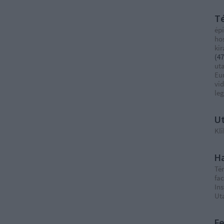
T
épí
ho
ki
(
47
ut
Eu
vi
le
Ut
Kli
Ha
Té
fa
In
Ut
F