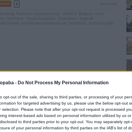
komment
Tetszik
0
görökség
flamand
utazásszervező
UNESCO
Belgium
Gent
lom
Mechelen
Utazás Európába
Vlaanderen
beginák
bibliotheek
Sint-Romboutskathedraal
Posztóház
brüsszeli gofri
ropaba -
Do Not Process My Personal Information
to opt-out of the sale, sharing to third parties, or processing of your per
formation for targeted advertising by us, please use the below opt-out s
r selection. Please note that after your opt-out request is processed y
eing interest-based ads based on personal information utilized by us or
disclosed to third parties prior to your opt-out. You may separately opt-
TOVÁBB
losure of your personal information by third parties on the IAB’s list of