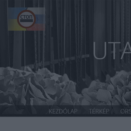
UT
KEZDŐLAP
TÉRKÉP
OR