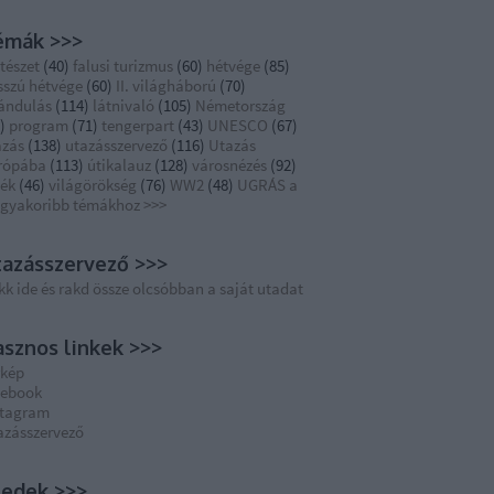
émák >>>
tészet
(
40
)
falusi turizmus
(
60
)
hétvége
(
85
)
sszú hétvége
(
60
)
II. világháború
(
70
)
rándulás
(
114
)
látnivaló
(
105
)
Németország
)
program
(
71
)
tengerpart
(
43
)
UNESCO
(
67
)
azás
(
138
)
utazásszervező
(
116
)
Utazás
rópába
(
113
)
útikalauz
(
128
)
városnézés
(
92
)
dék
(
46
)
világörökség
(
76
)
WW2
(
48
)
UGRÁS a
ggyakoribb témákhoz >>>
azásszervező >>>
kk ide és rakd össze olcsóbban a saját utadat
sznos linkek >>>
rkép
cebook
stagram
azásszervező
eedek >>>