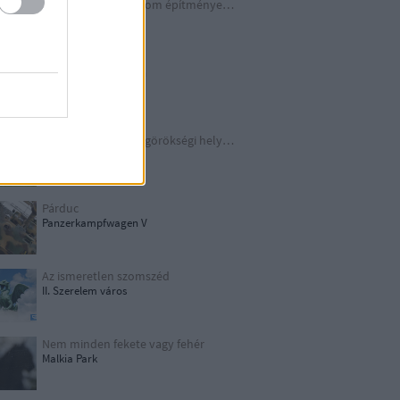
A Harmadik Birodalom építményei X.
Underground
Schindler legendája
Kraków
TOP 10 európai világörökségi helyszín
UNESCO
Párduc
Panzerkampfwagen V
Az ismeretlen szomszéd
II. Szerelem város
Nem minden fekete vagy fehér
Malkia Park