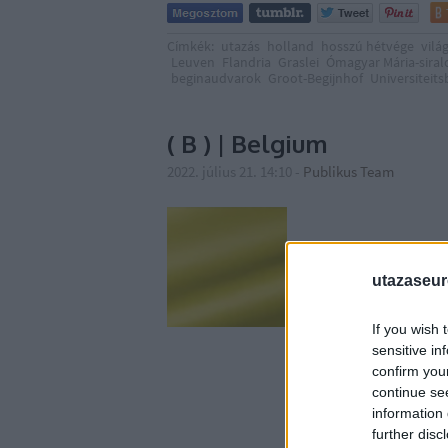
Címkék:
utazás
holland
hosszú hétvége
vilá
Leuven
Flandria
Graslei
Ómagyar Mária-sira
beginaudvarok
Groot-Begijnhof
Universiteits
( B ) | Belgium
2022. július 21. 14:10
-
Publikus Team
utazaseu
If you wish 
sensitive in
confirm you
continue se
information 
further disc