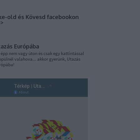
ke-old és Kövesd facebookon
>>
tazás Európába
 épp nem vagy úton és csak egy kattintással
epülnél valahova... akkor gyerünk, Utazás
rópába!