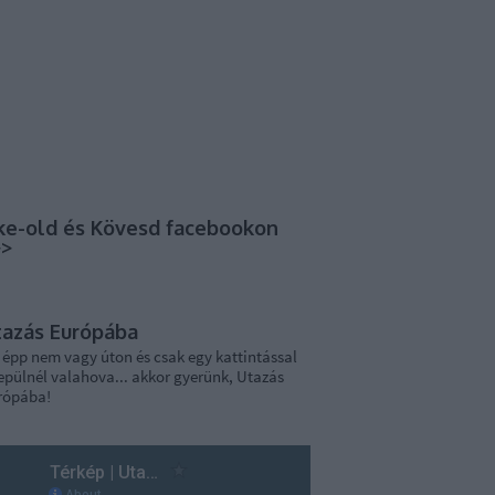
ke-old és Kövesd facebookon
>>
tazás Európába
 épp nem vagy úton és csak egy kattintással
epülnél valahova... akkor gyerünk, Utazás
rópába!