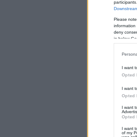
participants
Downstream 
Please note
information 
deny consent
in below Go
Persona
I want t
Opted 
I want t
Opted 
I want 
Advertis
Opted 
I want t
of my P
was col