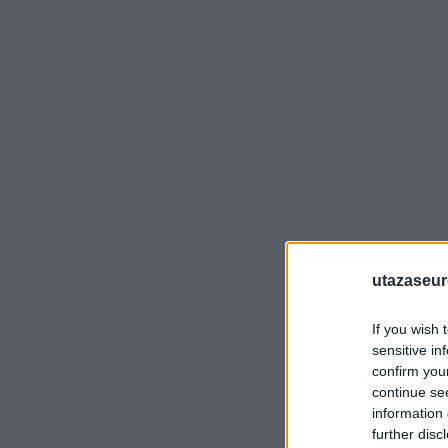
utazaseu
If you wish 
sensitive in
confirm you
continue se
information 
further disc