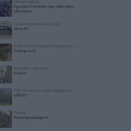
Lebegő sziklák
Egynapos kirándulás vagy több napos
városnézés
Az áramvonalas autó atyja
Járay Pál
A Harmadik Birodalom építményei X.
Underground
Schindler legendája
Kraków
TOP 10 európai világörökségi helyszín
UNESCO
Párduc
Panzerkampfwagen V