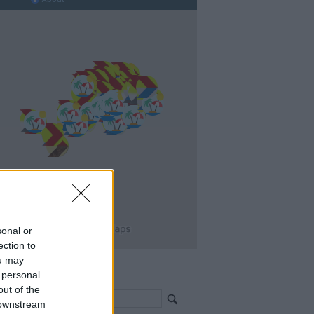
sonal or
ection to
ou may
 personal
resés >>>
out of the
 downstream