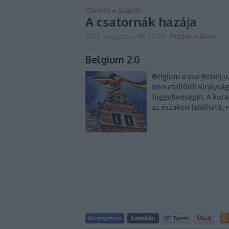
Címkék
»
Graslei
A csatornák hazája
2022. augusztus 06. 10:20
-
Publikus Team
Belgium 2.0
Belgium a mai BeNeLux
Németalföldi Királyság
függetlenségét. A kor
az északon található, 