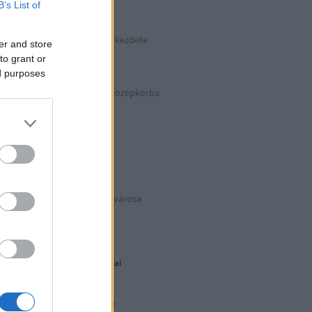
B’s List of
kkek >>>
Hitler végnapjainak kezdete
er and store
Április 30. | 1945
to grant or
ed purposes
Száguldás vissza a középkorba
Basilicata
BIANCOeNERO
Puglia Due
Az eredeti Mikulás® városa
Puglia Uno
Déli harangszó
Nándorfehérvári diadal
1956: Akkor és most