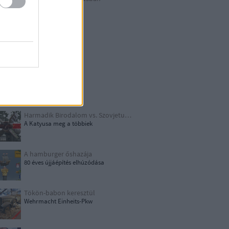
Berlin külső
Hitler első drónja
GWW
Honecker bosszúja
Papírjaguár
Harmadik Birodalom vs. Szovjetunió
A Katyusa meg a többiek
A hamburger őshazája
80 éves újjáépítés elhúzódása
Tökön-babon keresztül
Wehrmacht Einheits-Pkw