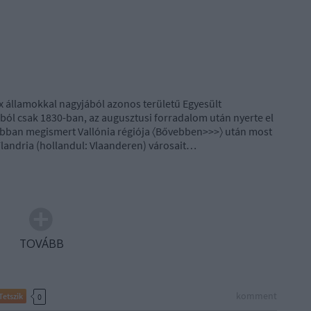
 államokkal nagyjából azonos területű Egyesült
ból csak 1830-ban, az augusztusi forradalom után nyerte el
ábban megismert Vallónia régiója 〈Bővebben>>>〉 után most
Flandria (hollandul: Vlaanderen) városait…
TOVÁBB
komment
Tetszik
0