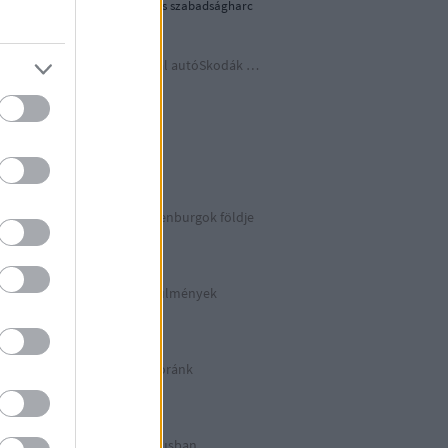
1956-os forradalom és szabadságharc
Időutazás a szocreál autóSkodák világába
A lényeget fedd fel!
Germania
Berlin 2. rész
Irány észak, a Guldenburgok földje
Észak-Németország
Halálos munkakörülmények
KZ Sachsenhausen
Berlinben ütött az óránk
Berlin 1. rész
Halálos listázás luxusban