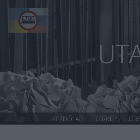
UT
KEZDŐLAP
TÉRKÉP
OR