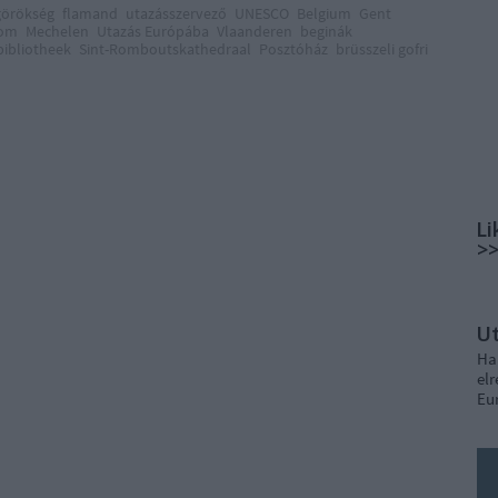
görökség
flamand
utazásszervező
UNESCO
Belgium
Gent
lom
Mechelen
Utazás Európába
Vlaanderen
beginák
bibliotheek
Sint-Romboutskathedraal
Posztóház
brüsszeli gofri
Li
>
U
Ha
elr
Eu