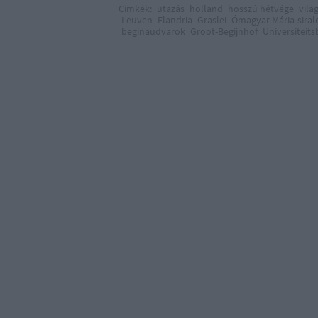
Címkék:
utazás
holland
hosszú hétvége
vilá
Leuven
Flandria
Graslei
Ómagyar Mária-sira
beginaudvarok
Groot-Begijnhof
Universiteits