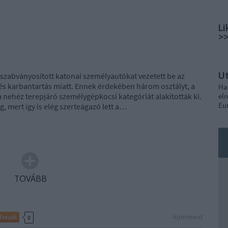
Li
>
U
szabványosított katonai személyautókat vezetett be az
és karbantartás miatt. Ennek érdekében három osztályt, a
Ha
 nehéz terepjáró személygépkocsi kategóriát alakították ki.
elr
Eu
, mert így is elég szerteágazó lett a…
TOVÁBB
komment
Tetszik
0