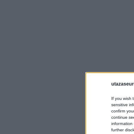
utazaseu
If you wish 
sensitive in
confirm you
continue se
information 
further disc