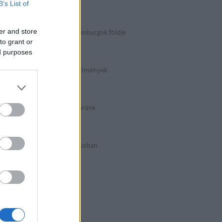
Berlin 2. rész
B’s List of
er and store
Irány észak, a Guldenburgok földje
Észak-Németország
to grant or
ed purposes
Halálos munkakörülmények
KZ Sachsenhausen
Berlinben ütött az óránk
Berlin 1. rész
Halálos listázás luxusban
Berlin külső
Hitler első drónja
GWW
Honecker bosszúja