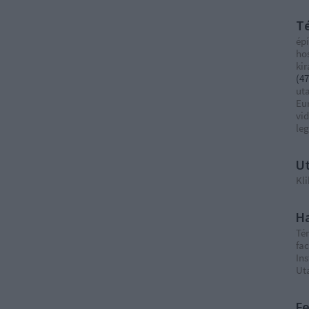
T
épí
ho
ki
(
47
ut
Eu
vi
le
Ut
Kli
Ha
Té
fa
In
Ut
F