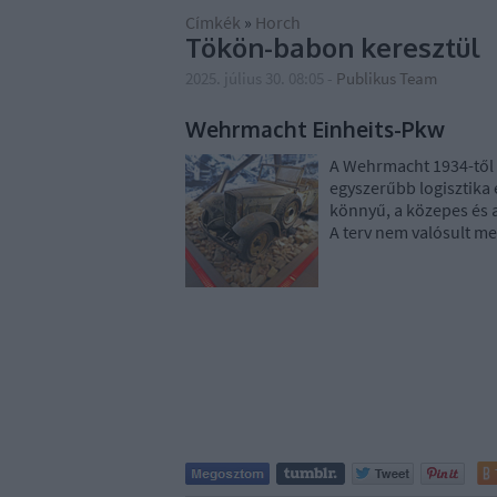
Címkék
»
Horch
Tökön-babon keresztül
2025. július 30. 08:05
-
Publikus Team
Wehrmacht Einheits-Pkw
A Wehrmacht 1934-től 
egyszerűbb logisztika 
könnyű, a közepes és a
A terv nem valósult meg