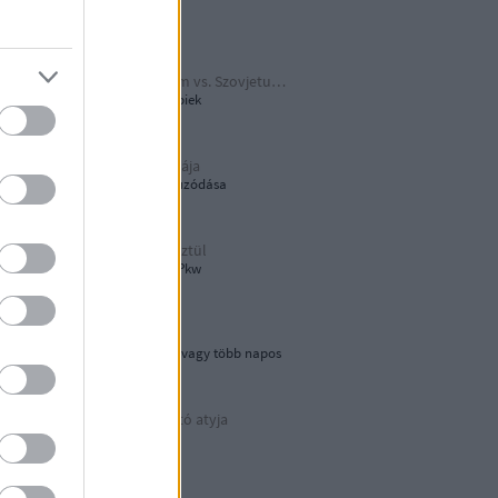
Papírjaguár
Harmadik Birodalom vs. Szovjetunió
A Katyusa meg a többiek
A hamburger őshazája
80 éves újjáépítés elhúzódása
Tökön-babon keresztül
Wehrmacht Einheits-Pkw
Lebegő sziklák
Egynapos kirándulás vagy több napos
városnézés
Az áramvonalas autó atyja
Járay Pál