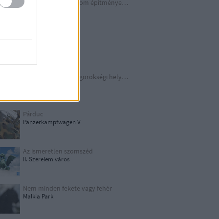
A Harmadik Birodalom építményei X.
Underground
Schindler legendája
Kraków
TOP 10 európai világörökségi helyszín
UNESCO
Párduc
Panzerkampfwagen V
Az ismeretlen szomszéd
II. Szerelem város
Nem minden fekete vagy fehér
Malkia Park