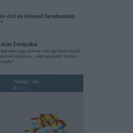
ke-old és Kövesd facebookon
>>
tazás Európába
 épp nem vagy úton és csak egy kattintással
epülnél valahova... akkor gyerünk, Utazás
rópába!