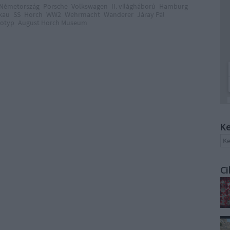
Németország
Porsche
Volkswagen
II. világháború
Hamburg
kau
SS
Horch
WW2
Wehrmacht
Wanderer
Járay Pál
otyp
August Horch Museum
Ke
Ci