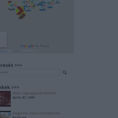
resés >>>
kkek >>>
Hitler végnapjainak kezdete
Április 30. | 1945
Száguldás vissza a középkorba
Basilicata