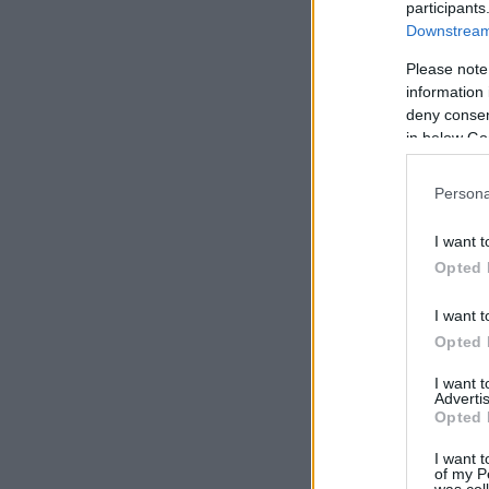
participants
Downstream 
Please note
information 
deny consent
in below Go
Persona
I want t
Opted 
I want t
Opted 
I want 
Advertis
Opted 
I want t
of my P
was col