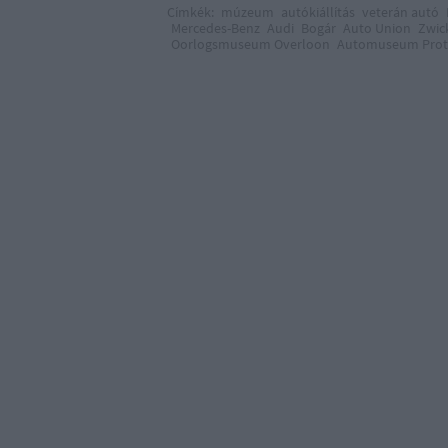
Címkék:
múzeum
autókiállítás
veterán autó
Mercedes-Benz
Audi
Bogár
Auto Union
Zwic
Oorlogsmuseum Overloon
Automuseum Prot