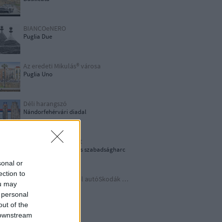
BIANCOeNERO
Puglia Due
Az eredeti Mikulás® városa
Puglia Uno
Déli harangszó
Nándorfehérvári diadal
1956: Akkor és most
1956-os forradalom és szabadságharc
sonal or
ection to
Időutazás a szocreál autóSkodák világába
ou may
A lényeget fedd fel!
 personal
out of the
 downstream
Germania