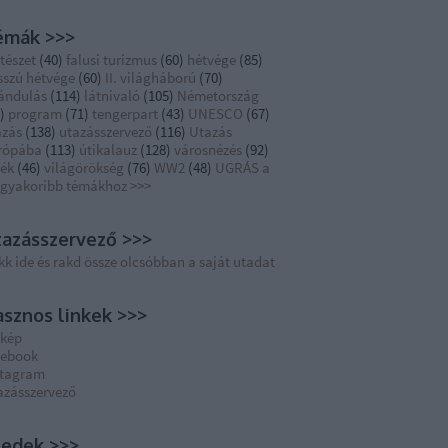
émák >>>
tészet
(
40
)
falusi turizmus
(
60
)
hétvége
(
85
)
sszú hétvége
(
60
)
II. világháború
(
70
)
rándulás
(
114
)
látnivaló
(
105
)
Németország
)
program
(
71
)
tengerpart
(
43
)
UNESCO
(
67
)
azás
(
138
)
utazásszervező
(
116
)
Utazás
rópába
(
113
)
útikalauz
(
128
)
városnézés
(
92
)
dék
(
46
)
világörökség
(
76
)
WW2
(
48
)
UGRÁS a
ggyakoribb témákhoz >>>
azásszervező >>>
kk ide és rakd össze olcsóbban a saját utadat
sznos linkek >>>
rkép
cebook
stagram
azásszervező
eedek >>>