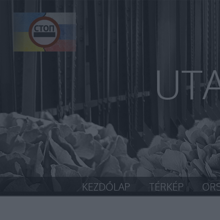
UT
KEZDŐLAP
TÉRKÉP
OR