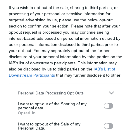
If you wish to opt-out of the sale, sharing to third parties, or
processing of your personal or sensitive information for
targeted advertising by us, please use the below opt-out
section to confirm your selection. Please note that after your
Top 10 újévi fény az éjszakában
opt-out request is processed you may continue seeing
interest-based ads based on personal information utilized by
Európai szilveszteri tűzijátékok
us or personal information disclosed to third parties prior to
Publikus Team
•
2019. december 30.
0
your opt-out. You may separately opt-out of the further
disclosure of your personal information by third parties on the
Néhányaknak az életük legnyomasztóbb élményeit
IAB’s list of downstream participants. This information may
idézheti a fényjátékot kísérő robbanások
also be disclosed by us to third parties on the
IAB’s List of
Downstream Participants
that may further disclose it to other
hangzavara és egészen 1944-ig vagy ’56-ig
third parties.
kellemetlenül repítheti őket vissza. Másokat
gyerekként a tűzijáték fényei letaglóztak, ám egyben
Please note that this website/app uses one or more Google
Personal Data Processing Opt Outs
a durranások meg is ijesztettek, így a hétköznapok
services and may gather and store information including but
megszokottságát ez…
not limited to your visit or usage behaviour. You may click to
I want to opt-out of the Sharing of my
personal data.
grant or deny consent to Google and its third-party tags to
Opted In
use your data for below specified purposes in below Google
consent section.
I want to opt-out of the Sale of my
Personal Data.