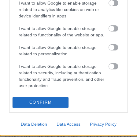
I want to allow Google to enable storage
related to analytics like cookies on web or
device identifiers in apps.
I want to allow Google to enable storage
related to functionality of the website or app.
I want to allow Google to enable storage
related to personalization.
I want to allow Google to enable storage
related to security, including authentication
Monte-Carlóval csak nyerni lehet
functionality and fraud prevention, and other
Ingyenes virtuális nyaralás luxus körülmények
user protection.
között
Publikus Team
•
2017. április 20.
0
CONFIRM
Jachtok, luxusautók, Formula-1, rally,
szerencsejáték, ékszer- és divatüzletek, ez mind
Data Deletion
Data Access
Privacy Policy
Monaco. A Francia Riviéra Monacói Hercegségének
legfelkapottabb negyede, ahol a képzeletünkben élő