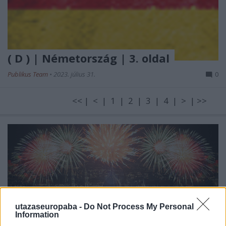
( D ) | Németország | 3. oldal
Publikus Team
•
2023. július 31.
0
<< | < | 1 | 2 | 3 | 4 | > | >>
utazaseuropaba -
Do Not Process My Personal
Information