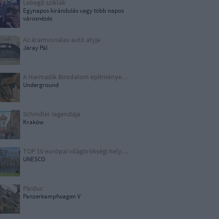
Lebegő sziklák
Egynapos kirándulás vagy több napos
városnézés
Az áramvonalas autó atyja
Járay Pál
A Harmadik Birodalom építményei X.
Underground
Schindler legendája
Kraków
TOP 10 európai világörökségi helyszín
UNESCO
Párduc
Panzerkampfwagen V