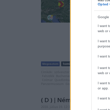
Opted 
Google 
I want t
web or d
I want t
purpose
I want 
I want t
Címkék:
szilveszter
Berlin
Horvátország
Split
web or d
Felvidék
Buchenwald
Elzász
Pula
Eperjes
K
Colmar
Quedlinburg
Wernigerode
Hohenlyc
I want t
Panzermuseum
Goslar
Český ráj
Mittelbau-D
or app.
( D ) | Németország | 1. o
I want t
2018. július 19. 12:37
-
Publikus Team
I want t