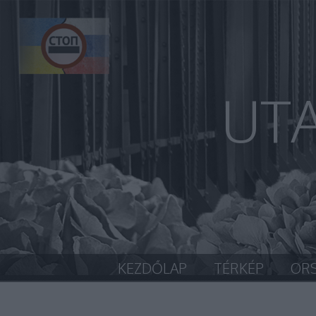
UT
KEZDŐLAP
TÉRKÉP
OR