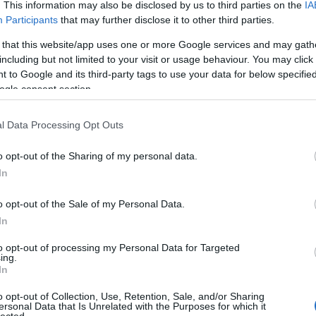
. This information may also be disclosed by us to third parties on the
IA
Participants
that may further disclose it to other third parties.
Ci
 that this website/app uses one or more Google services and may gath
including but not limited to your visit or usage behaviour. You may click 
 to Google and its third-party tags to use your data for below specifi
ogle consent section.
TOVÁBB
l Data Processing Opt Outs
komment
Tetszik
0
o opt-out of the Sharing of my personal data.
ram
kirándulás
nyaralás
építészet
középkor
látnivaló
hosszú
In
asfüggöny
utazásszervező
fachwerk
UNESCO
Németország
NDK
tség
NSZK
favázas
Quedlinburg
Wernigerode
Utazás Európába
o opt-out of the Sale of my Personal Data.
Kleinstes Haus
Siemenshaus
In
to opt-out of processing my Personal Data for Targeted
ing.
In
o opt-out of Collection, Use, Retention, Sale, and/or Sharing
4 | 5 | 6 | 7 | > | >>
ersonal Data that Is Unrelated with the Purposes for which it
lected.