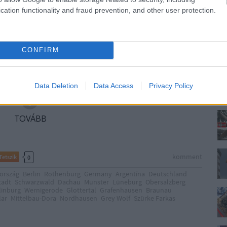
cation functionality and fraud prevention, and other user protection.
3 | 4 | > | >>
CONFIRM
Data Deletion
Data Access
Privacy Policy
TOVÁBB
komment
Tetszik
0
ország
Berlin
Rothenburg
Germany
Argentína
Deutschland
tadt
Schwarzwald
Dachau
Munster
Lüneburg
Obersalzberg
linburg
Wernigerode
Glottertal
Grafenhausen
Braunau
lar
Mittelbau-Dora
Nordhausen
Grey Wolf
Szürke Farkas