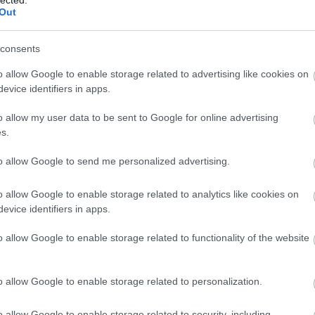
Out
consents
o allow Google to enable storage related to advertising like cookies on
evice identifiers in apps.
o allow my user data to be sent to Google for online advertising
TOVÁBB
s.
to allow Google to send me personalized advertising.
komment
Tetszik
0
o allow Google to enable storage related to analytics like cookies on
Rovinj
Kassa
Szentendre
Argentína
Dubrovnik
Kőszeg
Drezda
evice identifiers in apps.
arlovy Vary
Bártfa
Munster
Lüneburg
Zlín
Dresden
Ribeauvillé
hen
Puchberg am Schneeberg
Tatai Fényes Tanösvény
Deutsches
o allow Google to enable storage related to functionality of the website
ora
cesky raj
ldal
o allow Google to enable storage related to personalization.
o allow Google to enable storage related to security, including