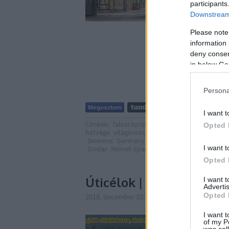
participants
…
Downstream 
Please note
information 
deny consent
in below Go
Persona
I want t
Címkék:
falusi turizmus
hétvége
utazás
prog
Opted 
hétvége
világörökség
útikalauz
városnézés
v
Siemens
Germany
Deutschland
Hanza-szöve
I want t
Goslar
Német újraegyesítés
Harz
Schuhhof
Opted 
Úticélok | 5. oldal
I want 
Advertis
Opted 
2018. december 10. 15:15
-
Publikus Team
I want t
<< | < | 1 | 2 | 3 | 
of my P
was col