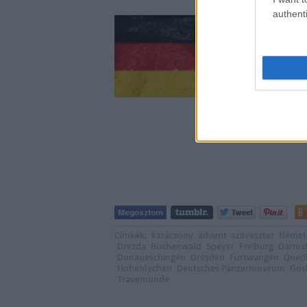
authenti
<< | < | 1 | 2 | 
Címkék:
karácsony
advent
szilveszter
Német
Drezda
Buchenwald
Speyer
Freiburg
Darms
Donaueschingen
Dresden
Furtwangen
Qued
Hohenlychen
Deutsches Panzermuseum
Gos
Travemünde