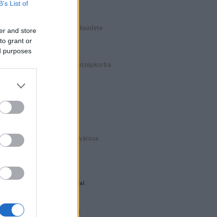
B’s List of
kkek >>>
Hitler végnapjainak kezdete
er and store
Április 30. | 1945
to grant or
ed purposes
Száguldás vissza a középkorba
Basilicata
BIANCOeNERO
Puglia Due
Az eredeti Mikulás® városa
Puglia Uno
Déli harangszó
Nándorfehérvári diadal
1956: Akkor és most