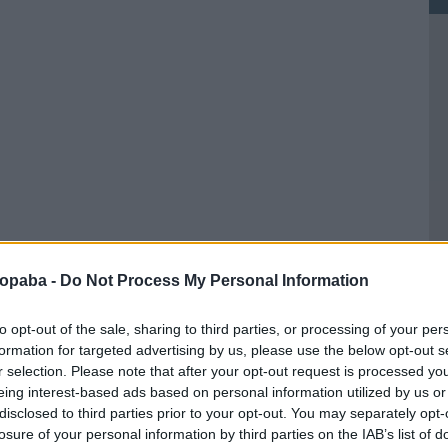
tt ezeken a kisvárosokon
ropaba -
Do Not Process My Personal Information
to opt-out of the sale, sharing to third parties, or processing of your per
formation for targeted advertising by us, please use the below opt-out s
r selection. Please note that after your opt-out request is processed y
t nagyvárosok, mint Lipcse vagy Drezda képét még mindig
eing interest-based ads based on personal information utilized by us or
Ke
sta építészet remekei. Bőven találhatóak panel épületek
disclosed to third parties prior to your opt-out. You may separately opt-
 körülöttük a megszokott szobrokkal és egyéb
losure of your personal information by third parties on the IAB’s list of
ont léteznek olyan középkorból fennmaradt települések is,