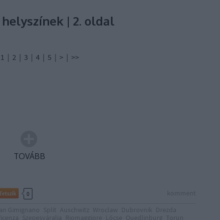
elyszínek | 2. oldal
 3 | 4 | 5 | > | >>
TOVÁBB
komment
Tetszik
0
an Gimignano
Split
Auschwitz
Wroclaw
Dubrovnik
Drezda
Vicenza
Szepesváralja
Riomaggiore
Lőcse
Quedlinburg
Torun