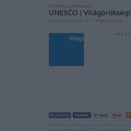
Címkék
»
Quedlinburg
UNESCO | Világörökségi h
2024. december 29. 15:17
-
Publikus Team
<< | < | 1 | 2 |
Címkék:
világörökség
Varsó
UNESCO
Siena
S
Verona
Meteora
Pisa
Plitvice
Athos
Bártfa