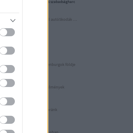
1956-os forradalom és szabadságharc
Időutazás a szocreál autóSkodák világába
A lényeget fedd fel!
Germania
Berlin 2. rész
Irány észak, a Guldenburgok földje
Észak-Németország
Halálos munkakörülmények
KZ Sachsenhausen
Berlinben ütött az óránk
Berlin 1. rész
Halálos listázás luxusban