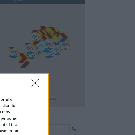
sonal or
ection to
ou may
 personal
resés >>>
out of the
 downstream