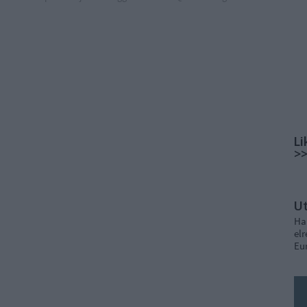
Li
>
U
Ha
elr
Eu