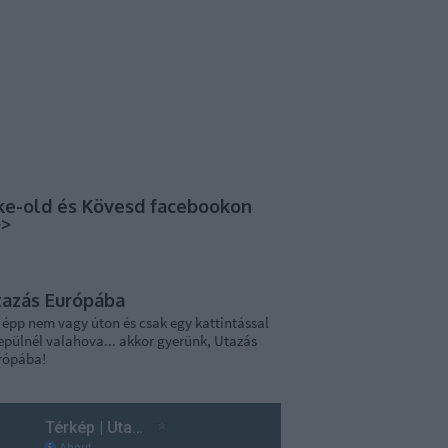
ke-old és Kövesd facebookon
>>
tazás Európába
 épp nem vagy úton és csak egy kattintással
epülnél valahova... akkor gyerünk, Utazás
rópába!