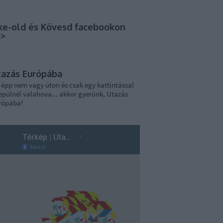
ke-old és Kövesd facebookon
>>
tazás Európába
 épp nem vagy úton és csak egy kattintással
epülnél valahova... akkor gyerünk, Utazás
rópába!