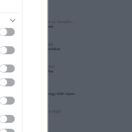
Papírjaguár
Harmadik Birodalom vs. Szovjetunió
A Katyusa meg a többiek
A hamburger őshazája
80 éves újjáépítés elhúzódása
Tökön-babon keresztül
Wehrmacht Einheits-Pkw
Lebegő sziklák
Egynapos kirándulás vagy több napos
városnézés
Az áramvonalas autó atyja
Járay Pál