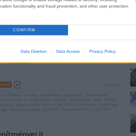
dség létszáma 1944-ben mintegy 1.000.000 főre volt tehető,
és, kb. 50.000 honvéd és még hasonló számú német katona
cation functionality and fraud prevention, and other user protection.
. 180 ezres szovjet-román haderővel szemben. 102 napos
fővárosunk annak ellenére elesett, hogy az…
CONFIRM
Data Deletion
Data Access
Privacy Policy
TOVÁBB
komment
Tetszik
0
aló
útikalauz
bunker
légvédelem
lövészárok
lőszerraktár
ry
Churchill
II. világháború
Zugliget
Szovjetunió
Ganz
MÁVAG
Hadsereg
Magyar Királyi Honvédség
WW2
Wehrmacht
Róka-hegy
hegy
Utazás Európába
Opel Blitz
Panzerwerfer 42
Rába 38M
pítményei II.