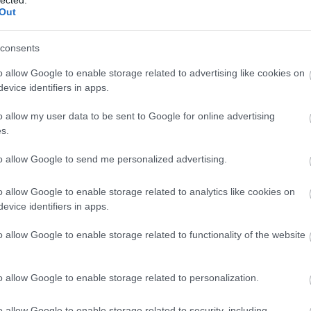
Out
consents
o allow Google to enable storage related to advertising like cookies on
TOVÁBB
evice identifiers in apps.
o allow my user data to be sent to Google for online advertising
s.
komment
Tetszik
0
látnivaló
vadászgép
utazásszervező
Magyarország
II.
to allow Google to send me personalized advertising.
eopard
Lynx
Magyar Honvédség
Rheinmetall
Kecskeméti
MiG-23
PTSZ-M
Utazás Európába
Boeing C–17 Globemaster
Mi-
o allow Google to enable storage related to analytics like cookies on
evice identifiers in apps.
ítményei III.
o allow Google to enable storage related to functionality of the website
o allow Google to enable storage related to personalization.
o allow Google to enable storage related to security, including