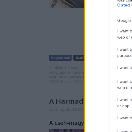
Opted 
Google 
I want t
web or d
I want t
purpose
Címkék:
hétvége
utazás
program
náci
tank
I want 
világháború
Kecskemét
NATO
Szovjetunió
L
repülőnap
Airbus A319
Kraz
Hermann Göring
I want t
24P/V
Dassault Falcon 7X
web or d
A Harmadik Birodalom ép
I want t
or app.
2021. április 23. 09:00
-
Publikus Team
I want t
A cseh-magyar gyilkológép
I want t