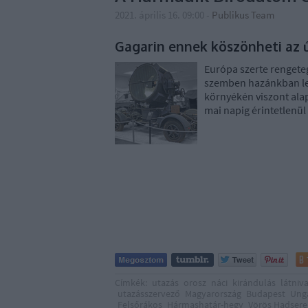
2021. április 16. 09:00
-
Publikus Team
Gagarin ennek köszönheti az 
Európa szerte rengeteg
szemben hazánkban leg
környékén viszont ala
mai napig érintetlenül
Címkék:
utazás
orosz
náci
kirándulás
látniv
utazásszervező
Magyarország
Budapest
Ung
Felsőrákos
Hármashatár-hegy
Vörös Hadsere