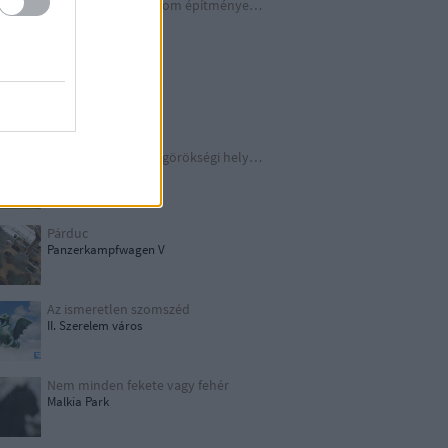
A Harmadik Birodalom építményei X.
Underground
Schindler legendája
Kraków
TOP 10 európai világörökségi helyszín
UNESCO
Párduc
Panzerkampfwagen V
Az ismeretlen szomszéd
II. Szerelem város
Nem minden fekete vagy fehér
Malkia Park