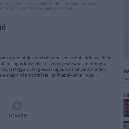
tország
Berlin
II. világháború
Hitler
Szovjetunió
Sztálin
ehrmacht
T-34
Katyusa
Seelower Höhen
ió
yar kapcsolatok, nem is lehetne kedvezőbb időben előállni
mbeni jogos követelésünk érvényesítésével, minthogy a
mányát Magyarország visszakapja. Kormányunk minden
Ke
a a magyarság identitását, így itt az alkalom, hogy…
Ci
TOVÁBB