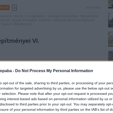
komment
Tetszik
0
szervező
Skoda
II. világháború
Külügyminisztérium
Szovjetunió
ultáció
Utazás Európába
Kubinka
Kubinkai Harckocsi Múzeum
Toldi II
40M Nimród
pítményei VI.
űve (Ústredný pamätník tankistom) is jelzi, hogy október
ropaba -
Do Not Process My Personal Information
ont volt a szlovák történelemben, mivel 6-át a duklai
k emléknapjává nyilvánították. Ennek előzményeként 1944
tusában a szlovák katonai parancsnokság számos…
to opt-out of the sale, sharing to third parties, or processing of your per
formation for targeted advertising by us, please use the below opt-out s
r selection. Please note that after your opt-out request is processed y
eing interest-based ads based on personal information utilized by us or
disclosed to third parties prior to your opt-out. You may separately opt-
losure of your personal information by third parties on the IAB’s list of