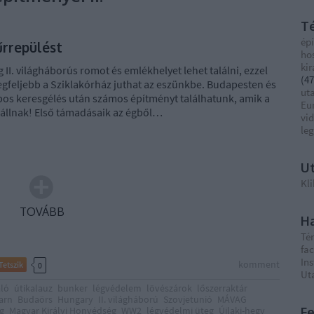
T
épí
űrrepülést
ho
ki
 II. világháborús romot és emlékhelyet lehet találni, ezzel
(
47
feljebb a Sziklakórház juthat az eszünkbe. Budapesten és
ut
pos keresgélés után számos építményt találhatunk, amik a
Eu
 állnak! Első támadásaik az égből…
vi
le
Ut
Kli
TOVÁBB
Ha
Té
fa
In
komment
Tetszik
0
Ut
aló
útikalauz
bunker
légvédelem
lövészárok
lőszerraktár
arn
Budaörs
Hungary
II. világháború
Szovjetunió
MÁVAG
g
Magyar Királyi Honvédség
WW2
légvédelmi üteg
Újlaki-hegy
F