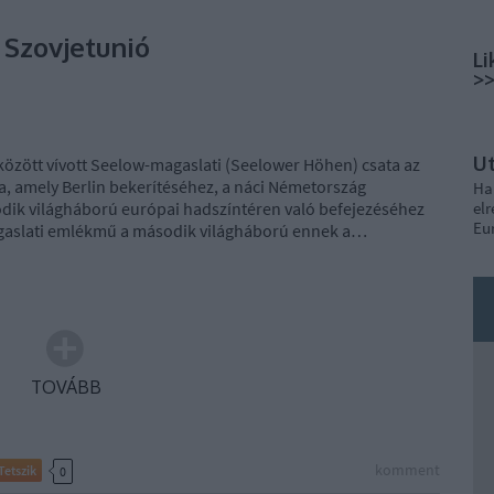
 Szovjetunió
Li
>
U
. között vívott Seelow-magaslati (Seelower Höhen) csata az
va, amely Berlin bekerítéséhez, a náci Németország
Ha
dik világháború európai hadszíntéren való befejezéséhez
elr
Eu
agaslati emlékmű a második világháború ennek a…
TOVÁBB
komment
Tetszik
0