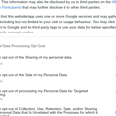
. This information may also be disclosed by us to third parties on the
IA
TOVÁBB
Participants
that may further disclose it to other third parties.
 that this website/app uses one or more Google services and may gath
including but not limited to your visit or usage behaviour. You may click 
komment
Tetszik
0
 to Google and its third-party tags to use your data for below specifi
ogle consent section.
rckocsi
utazásszervező
Szlovákia
II. világháború
Besztercebánya
tok
Vörös Hadsereg
Masaryk
WW2
Szlovák Nemzeti Felkelés
ába
Duklai-csata
Kárpát-duklai hadművelet
Údolie smrti
vitéz
um
l Data Processing Opt Outs
BM-31-12 Katyusa Andryusha
Li–2
MASZOVLET
PzKpfw IV
ánik
IPV-II Hurban
o opt-out of the Sharing of my personal data.
In
tményei 1.0
o opt-out of the Sale of my Personal Data.
In
mális csúcstechnika
to opt-out of processing my Personal Data for Targeted
kecskeméti repülőnap maradandó élményét még mindig
ing.
In
ozással vágytam rá, hogy ismét a kifutópályán bámuljam a
. Imádom a többi harci járműveket is, ezért már kora
o opt-out of Collection, Use, Retention, Sale, and/or Sharing
nyszó: „Gépkocsira!”, de 12:00 után még mindig csak az…
ersonal Data that Is Unrelated with the Purposes for which it
lected.