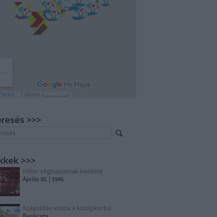
resés >>>
kkek >>>
Hitler végnapjainak kezdete
Április 30. | 1945
Száguldás vissza a középkorba
Basilicata