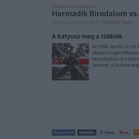
Címkék
»
Szovjetunió
Harmadik Birodalom vs.
2025. augusztus 04. 08:05
-
Publikus Team
A Katyusa meg a többiek
Az 1945. április 16-19
utolsó szovjet offenzí
vereségéhez és a máso
vezetett. A Seelow-m