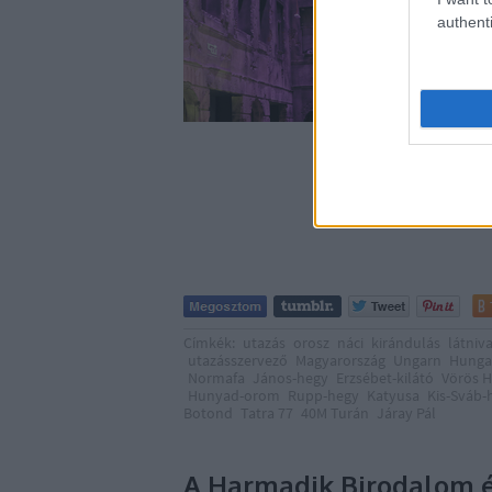
A Magyar Királyi Honvé
amiből meglepően kev
authenti
védte Budapestet a kb
hősies küzdelem után 
Címkék:
utazás
orosz
náci
kirándulás
látniv
utazásszervező
Magyarország
Ungarn
Hunga
Normafa
János-hegy
Erzsébet-kilátó
Vörös 
Hunyad-orom
Rupp-hegy
Katyusa
Kis-Sváb-
Botond
Tatra 77
40M Turán
Járay Pál
A Harmadik Birodalom é