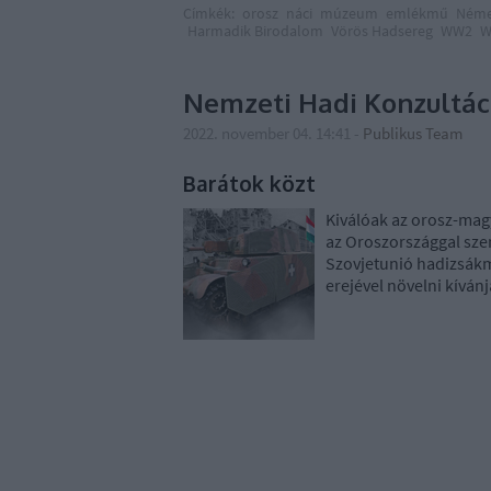
Címkék:
orosz
náci
múzeum
emlékmű
Néme
Harmadik Birodalom
Vörös Hadsereg
WW2
W
Nemzeti Hadi Konzultác
2022. november 04. 14:41
-
Publikus Team
Barátok közt
Kiválóak az orosz-mag
az Oroszországgal sze
Szovjetunió hadizsák
erejével növelni kívánj