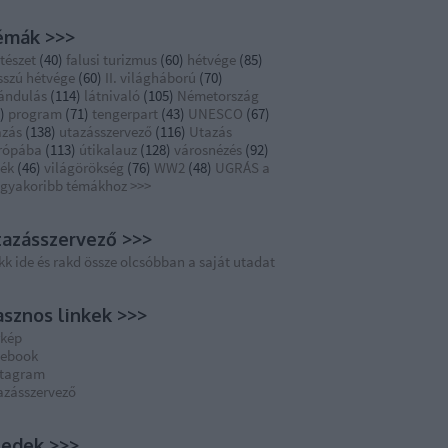
émák >>>
tészet
(
40
)
falusi turizmus
(
60
)
hétvége
(
85
)
sszú hétvége
(
60
)
II. világháború
(
70
)
rándulás
(
114
)
látnivaló
(
105
)
Németország
)
program
(
71
)
tengerpart
(
43
)
UNESCO
(
67
)
azás
(
138
)
utazásszervező
(
116
)
Utazás
rópába
(
113
)
útikalauz
(
128
)
városnézés
(
92
)
dék
(
46
)
világörökség
(
76
)
WW2
(
48
)
UGRÁS a
ggyakoribb témákhoz >>>
azásszervező >>>
kk ide és rakd össze olcsóbban a saját utadat
sznos linkek >>>
rkép
cebook
stagram
azásszervező
eedek >>>