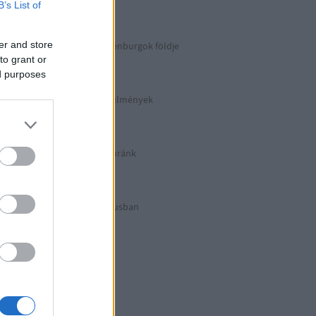
Berlin 2. rész
B’s List of
er and store
Irány észak, a Guldenburgok földje
Észak-Németország
to grant or
ed purposes
Halálos munkakörülmények
KZ Sachsenhausen
Berlinben ütött az óránk
Berlin 1. rész
Halálos listázás luxusban
Berlin külső
Hitler első drónja
GWW
Honecker bosszúja