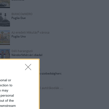
BIANCOeNERO
Puglia Due
Az eredeti Mikulás® városa
Puglia Uno
Déli harangszó
Nándorfehérvári diadal
1956: Akkor és most
1956-os forradalom és szabadságharc
sonal or
ection to
Időutazás a szocreál autóSkodák világába
ou may
A lényeget fedd fel!
 personal
out of the
 downstream
Germania