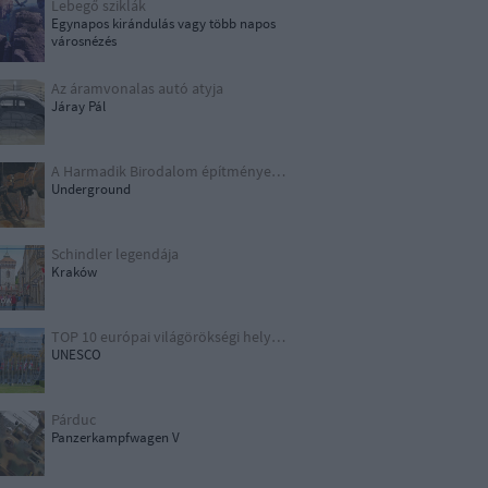
Lebegő sziklák
Egynapos kirándulás vagy több napos
városnézés
Az áramvonalas autó atyja
Járay Pál
A Harmadik Birodalom építményei X.
Underground
Schindler legendája
Kraków
TOP 10 európai világörökségi helyszín
UNESCO
Párduc
Panzerkampfwagen V