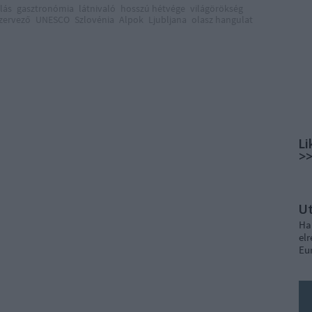
lás
gasztronómia
látnivaló
hosszú hétvége
világörökség
zervező
UNESCO
Szlovénia
Alpok
Ljubljana
olasz hangulat
Li
>
U
Ha
elr
Eu