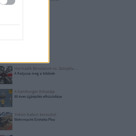
Berlin külső
Hitler első drónja
GWW
Honecker bosszúja
Papírjaguár
Harmadik Birodalom vs. Szovjetunió
A Katyusa meg a többiek
A hamburger őshazája
80 éves újjáépítés elhúzódása
Tökön-babon keresztül
Wehrmacht Einheits-Pkw