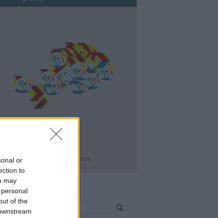
sonal or
ection to
ou may
 personal
resés >>>
out of the
 downstream