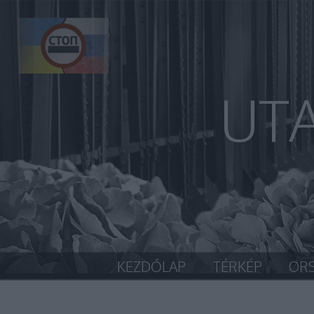
UT
KEZDŐLAP
TÉRKÉP
OR