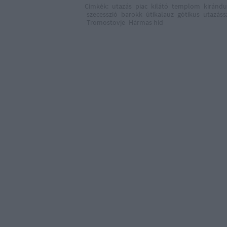
Címkék:
utazás
piac
kilátó
templom
kirándu
szecesszió
barokk
útikalauz
gótikus
utazáss
Tromostovje
Hármas híd