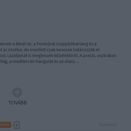
d
eknek a Bledi-tó, a Postojnai cseppkőbarlang és a
at az eszébe, de emellett csak kevesek határozzák el
st, Ljubljanát is meglessék közelebbről. A precíz, osztrákos
világ, a mediterrán hangulat és az olasz…
TOVÁBB
komment
Tetszik
0