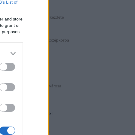
B’s List of
kkek >>>
Hitler végnapjainak kezdete
er and store
Április 30. | 1945
to grant or
ed purposes
Száguldás vissza a középkorba
Basilicata
BIANCOeNERO
Puglia Due
Az eredeti Mikulás® városa
Puglia Uno
Déli harangszó
Nándorfehérvári diadal
1956: Akkor és most