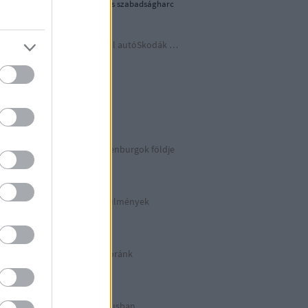
1956-os forradalom és szabadságharc
Időutazás a szocreál autóSkodák világába
A lényeget fedd fel!
Germania
Berlin 2. rész
Irány észak, a Guldenburgok földje
Észak-Németország
Halálos munkakörülmények
KZ Sachsenhausen
Berlinben ütött az óránk
Berlin 1. rész
Halálos listázás luxusban