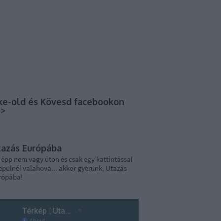
ke-old és Kövesd facebookon
>>
tazás Európába
 épp nem vagy úton és csak egy kattintással
epülnél valahova... akkor gyerünk, Utazás
rópába!