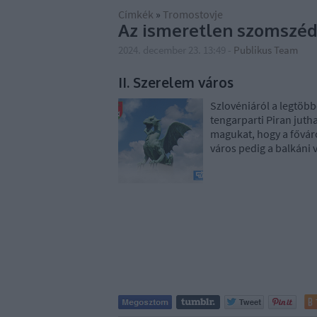
Címkék
»
Tromostovje
Az ismeretlen szomszé
2024. december 23. 13:49
-
Publikus Team
II. Szerelem város
Szlovéniáról a legtöbb
tengarparti Piran juth
magukat, hogy a főváro
város pedig a balkáni 