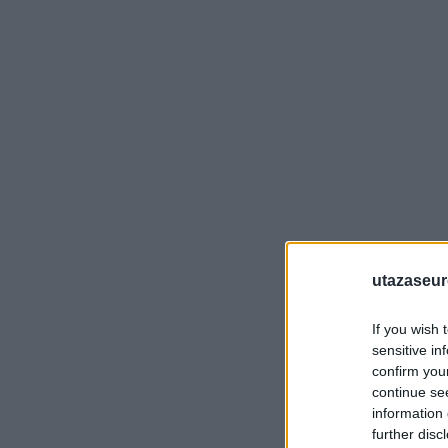
utazaseu
If you wish 
sensitive in
confirm you
continue se
information 
further disc