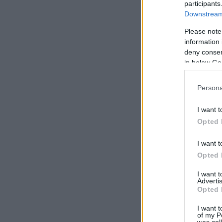
participants
Downstream 
Please note
information 
deny consent
in below Go
Persona
I want t
Opted 
I want t
Opted 
I want 
Advertis
Opted 
I want t
of my P
was col