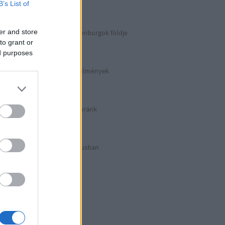
Berlin 2. rész
B’s List of
er and store
Irány észak, a Guldenburgok földje
Észak-Németország
to grant or
ed purposes
Halálos munkakörülmények
KZ Sachsenhausen
Berlinben ütött az óránk
Berlin 1. rész
Halálos listázás luxusban
Berlin külső
Hitler első drónja
GWW
Honecker bosszúja