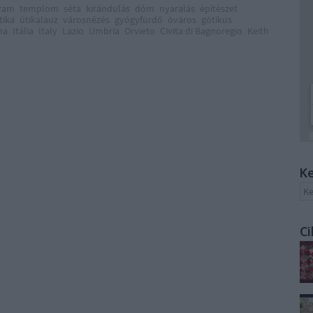
ram
templom
séta
kirándulás
dóm
nyaralás
építészet
tika
útikalauz
városnézés
gyógyfürdő
óváros
gótikus
na
Itália
Italy
Lazio
Umbria
Orvieto
Civita di Bagnoregio
Keith
Ke
Ci