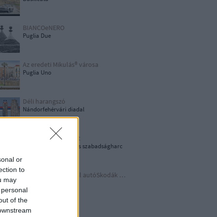
BIANCOeNERO
Puglia Due
Az eredeti Mikulás® városa
Puglia Uno
Déli harangszó
Nándorfehérvári diadal
1956: Akkor és most
1956-os forradalom és szabadságharc
sonal or
ection to
Időutazás a szocreál autóSkodák világába
ou may
A lényeget fedd fel!
 personal
out of the
 downstream
Germania