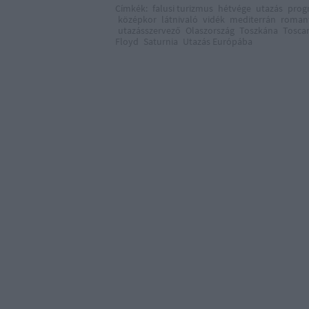
Címkék:
falusi turizmus
hétvége
utazás
prog
középkor
látnivaló
vidék
mediterrán
roman
utazásszervező
Olaszország
Toszkána
Tosca
Floyd
Saturnia
Utazás Európába