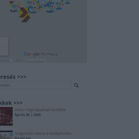
resés >>>
kkek >>>
Hitler végnapjainak kezdete
Április 30. | 1945
Száguldás vissza a középkorba
Basilicata