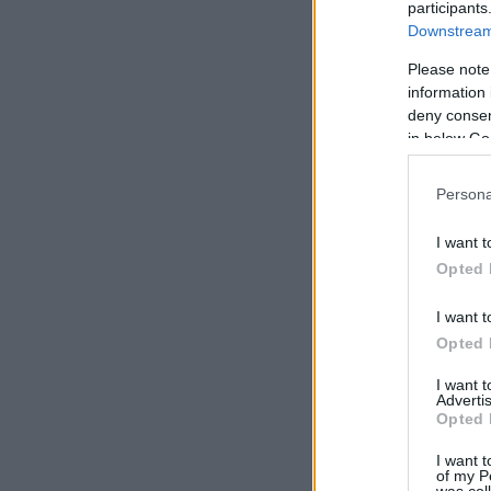
participants
Downstream 
Please note
information 
deny consent
in below Go
Persona
I want t
Opted 
I want t
Opted 
I want 
Advertis
Opted 
I want t
of my P
was col