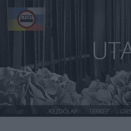
UT
KEZDŐLAP
TÉRKÉP
OR