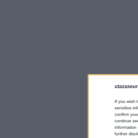
utazaseu
If you wish 
sensitive in
confirm you
continue se
information 
further disc