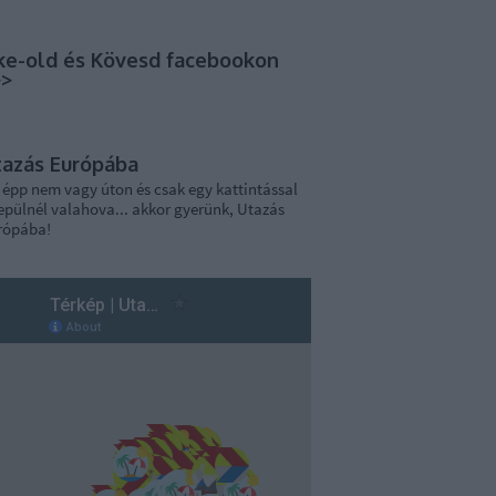
ke-old és Kövesd facebookon
>>
tazás Európába
 épp nem vagy úton és csak egy kattintással
epülnél valahova... akkor gyerünk, Utazás
rópába!