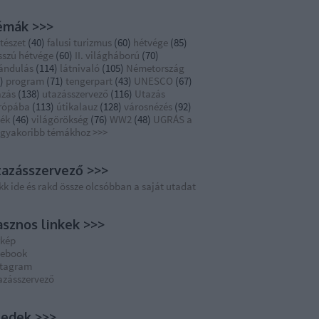
émák >>>
tészet
(
40
)
falusi turizmus
(
60
)
hétvége
(
85
)
sszú hétvége
(
60
)
II. világháború
(
70
)
rándulás
(
114
)
látnivaló
(
105
)
Németország
)
program
(
71
)
tengerpart
(
43
)
UNESCO
(
67
)
azás
(
138
)
utazásszervező
(
116
)
Utazás
rópába
(
113
)
útikalauz
(
128
)
városnézés
(
92
)
dék
(
46
)
világörökség
(
76
)
WW2
(
48
)
UGRÁS a
ggyakoribb témákhoz >>>
azásszervező >>>
kk ide és rakd össze olcsóbban a saját utadat
sznos linkek >>>
rkép
cebook
stagram
azásszervező
eedek >>>