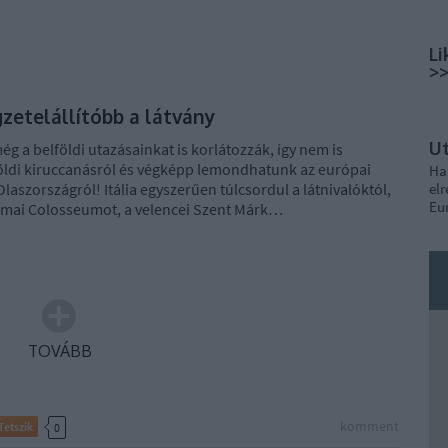
Li
>
zetelállítóbb a látvány
U
ég a belföldi utazásainkat is korlátozzák, így nem is
ldi kiruccanásról és végképp lemondhatunk az európai
Ha
laszországról! Itália egyszerűen túlcsordul a látnivalóktól,
elr
Eu
ómai Colosseumot, a velencei Szent Márk…
TOVÁBB
komment
Tetszik
0