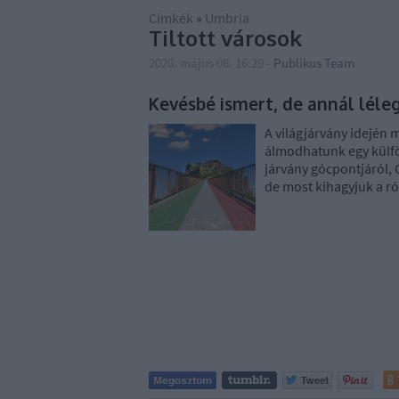
Címkék
»
Umbria
Tiltott városok
2020. május 08. 16:29
-
Publikus Team
Kevésbé ismert, de annál léleg
A világjárvány idején m
álmodhatunk egy külfö
járvány gócpontjáról, O
de most kihagyjuk a r