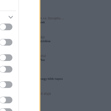
Papírjaguár
Harmadik Birodalom vs. Szovjetunió
A Katyusa meg a többiek
A hamburger őshazája
80 éves újjáépítés elhúzódása
Tökön-babon keresztül
Wehrmacht Einheits-Pkw
Lebegő sziklák
Egynapos kirándulás vagy több napos
városnézés
Az áramvonalas autó atyja
Járay Pál