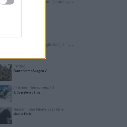
A Harmadik Birodalom építményei X.
Underground
Schindler legendája
Kraków
TOP 10 európai világörökségi helyszín
UNESCO
Párduc
Panzerkampfwagen V
Az ismeretlen szomszéd
II. Szerelem város
Nem minden fekete vagy fehér
Malkia Park