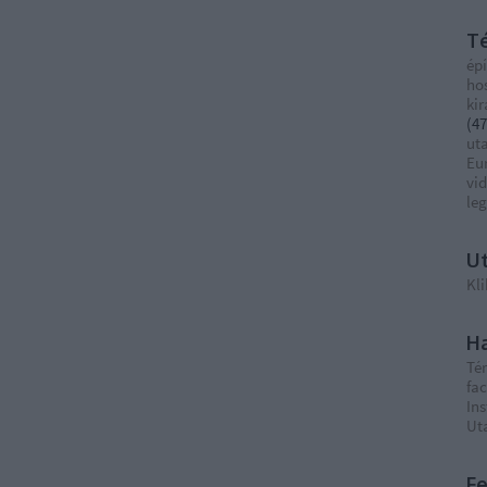
T
épí
ho
ki
(
47
ut
Eu
vi
le
Ut
Kli
Ha
Té
fa
In
Ut
F