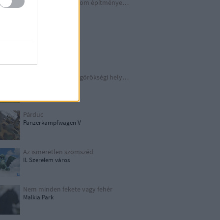
A Harmadik Birodalom építményei X.
Underground
Schindler legendája
Kraków
TOP 10 európai világörökségi helyszín
UNESCO
Párduc
Panzerkampfwagen V
Az ismeretlen szomszéd
II. Szerelem város
Nem minden fekete vagy fehér
Malkia Park