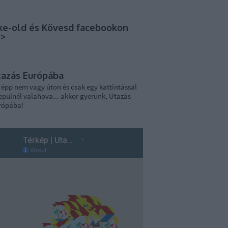
ke-old és Kövesd facebookon
>>
tazás Európába
 épp nem vagy úton és csak egy kattintással
epülnél valahova... akkor gyerünk, Utazás
rópába!