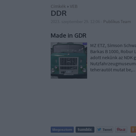
Címkék
»
VEB
DDR
2023. szeptember 29. 12:06
-
Publikus Team
Made in GDR
MZ ETZ, Simson Schwal
Barkas B 1000, Robur L
adott nekünk az NDK g
Nutzfahrzeugmuseum 
teherautót mutat be,