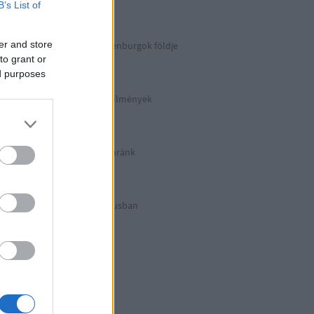
Berlin 2. rész
B’s List of
er and store
Irány észak, a Guldenburgok földje
Észak-Németország
to grant or
ed purposes
Halálos munkakörülmények
KZ Sachsenhausen
Berlinben ütött az óránk
Berlin 1. rész
Halálos listázás luxusban
Berlin külső
Hitler első drónja
GWW
Honecker bosszúja