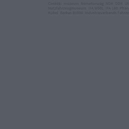
Címkék:
múzeum
Németország
NDK
DDR
Ut
Nutzfahrzeugmuseum
IFA W50L
IFA L60
Phän
Kübel
Barkas B1000
Industrieverbands Fahrz