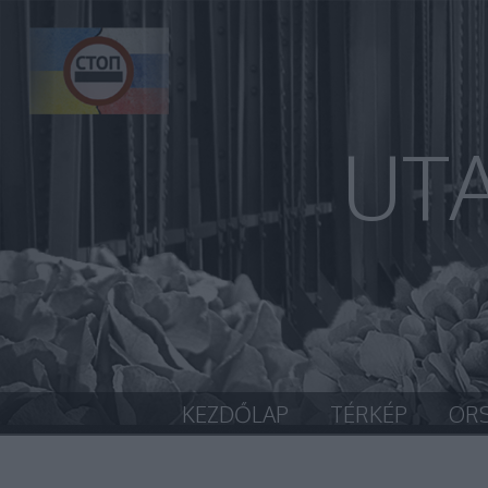
UT
KEZDŐLAP
TÉRKÉP
OR