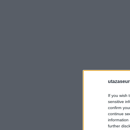
utazaseu
If you wish 
sensitive in
confirm you
continue se
information 
further disc