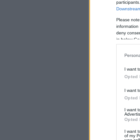
participants
Downstream 
Please note
information 
deny consent
in below Go
Persona
I want t
Opted 
I want t
Opted 
I want 
Advertis
Opted 
I want t
of my P
was col