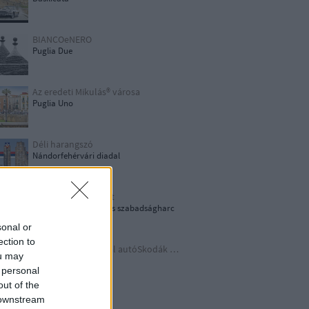
BIANCOeNERO
Puglia Due
Az eredeti Mikulás® városa
Puglia Uno
Déli harangszó
Nándorfehérvári diadal
1956: Akkor és most
1956-os forradalom és szabadságharc
sonal or
ection to
Időutazás a szocreál autóSkodák világába
ou may
A lényeget fedd fel!
 personal
out of the
 downstream
Germania