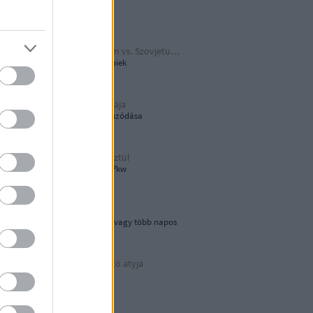
Papírjaguár
Harmadik Birodalom vs. Szovjetunió
A Katyusa meg a többiek
A hamburger őshazája
80 éves újjáépítés elhúzódása
Tökön-babon keresztül
Wehrmacht Einheits-Pkw
Lebegő sziklák
Egynapos kirándulás vagy több napos
városnézés
Az áramvonalas autó atyja
Járay Pál