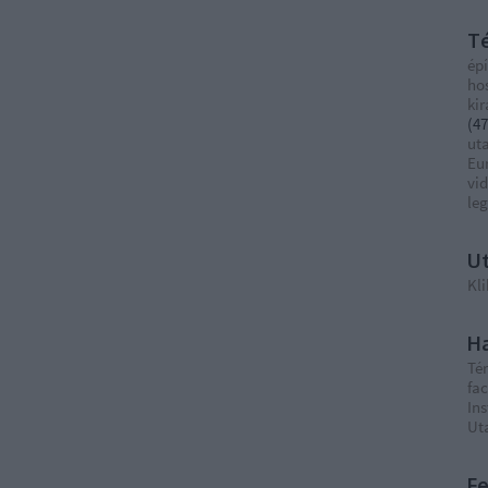
T
épí
ho
ki
(
47
ut
Eu
vi
le
Ut
Kli
Ha
Té
fa
In
Ut
F