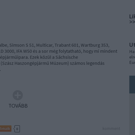
Li
>
U
be, Simson S 51, Multicar, Trabant 601, Wartburg 353,
D 3000, IFA W50 és a sor még folytatható, hogy mi mindent
Ha
épjárműipara. Ezek közül a Sächsische
elr
Eu
(Szász Haszongépjármű Múzeum) számos legendás
…
TOVÁBB
komment
Tetszik
0