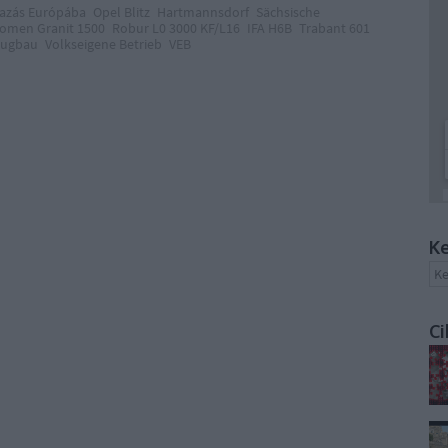
azás Európába
Opel Blitz
Hartmannsdorf
Sächsische
omen Granit 1500
Robur L0 3000 KF/L16
IFA H6B
Trabant 601
eugbau
Volkseigene Betrieb
VEB
Ke
Ci