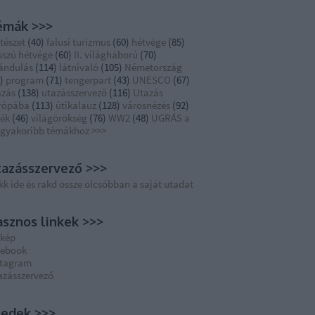
émák >>>
tészet
(
40
)
falusi turizmus
(
60
)
hétvége
(
85
)
sszú hétvége
(
60
)
II. világháború
(
70
)
rándulás
(
114
)
látnivaló
(
105
)
Németország
)
program
(
71
)
tengerpart
(
43
)
UNESCO
(
67
)
azás
(
138
)
utazásszervező
(
116
)
Utazás
rópába
(
113
)
útikalauz
(
128
)
városnézés
(
92
)
dék
(
46
)
világörökség
(
76
)
WW2
(
48
)
UGRÁS a
ggyakoribb témákhoz >>>
azásszervező >>>
kk ide és rakd össze olcsóbban a saját utadat
sznos linkek >>>
rkép
cebook
stagram
azásszervező
eedek >>>