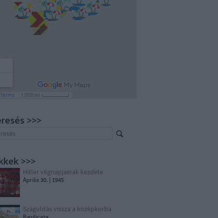
resés >>>
kkek >>>
Hitler végnapjainak kezdete
Április 30. | 1945
Száguldás vissza a középkorba
Basilicata