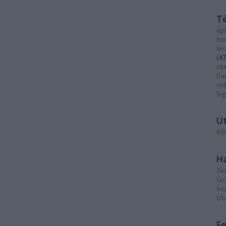
T
épí
ho
ki
(
47
ut
Eu
vi
le
Ut
Kli
Ha
Té
fa
In
Ut
F