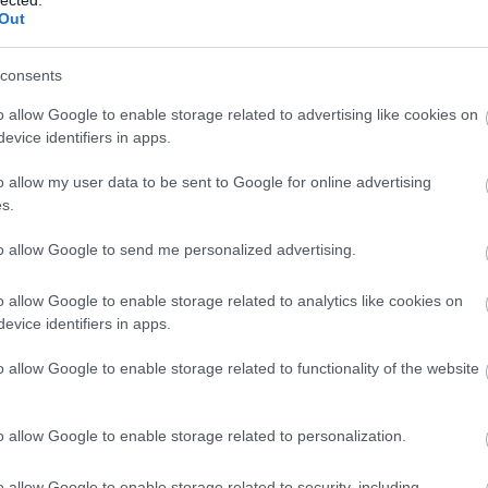
Out
consents
o allow Google to enable storage related to advertising like cookies on
evice identifiers in apps.
o allow my user data to be sent to Google for online advertising
TOVÁBB
s.
to allow Google to send me personalized advertising.
komment
Tetszik
0
o allow Google to enable storage related to analytics like cookies on
rország
Toszkána
Azori-szigetek
Spanyolország
Franciaország
evice identifiers in apps.
ence
Prága
Porto
Cefalu
Palermo
Siracusa
Taormina
Nizza
Cesky Krumlov
Furnas
Ceske Budejovice
Sao Miguel
Ponta
o allow Google to enable storage related to functionality of the website
rjes
Giardini Naxos
Sete Citades
Mosteiros
Villefranches-Sur-Mer
o allow Google to enable storage related to personalization.
o allow Google to enable storage related to security, including