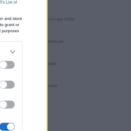
Berlin 2. rész
B’s List of
er and store
Irány észak, a Guldenburgok földje
Észak-Németország
to grant or
ed purposes
Halálos munkakörülmények
KZ Sachsenhausen
Berlinben ütött az óránk
Berlin 1. rész
Halálos listázás luxusban
Berlin külső
Hitler első drónja
GWW
Honecker bosszúja