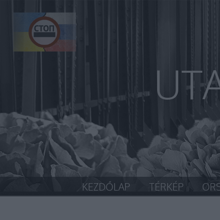
UT
KEZDŐLAP
TÉRKÉP
OR