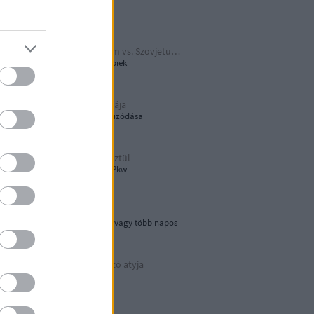
Papírjaguár
Harmadik Birodalom vs. Szovjetunió
A Katyusa meg a többiek
A hamburger őshazája
80 éves újjáépítés elhúzódása
Tökön-babon keresztül
Wehrmacht Einheits-Pkw
Lebegő sziklák
Egynapos kirándulás vagy több napos
városnézés
Az áramvonalas autó atyja
Járay Pál