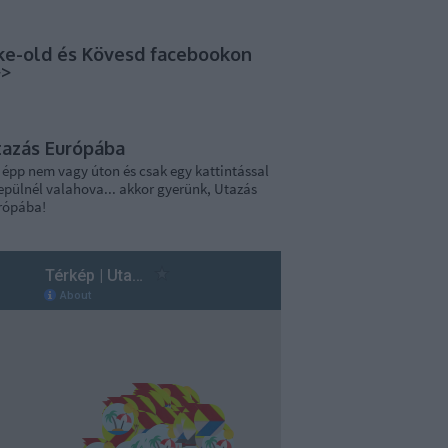
ke-old és Kövesd facebookon
>>
tazás Európába
 épp nem vagy úton és csak egy kattintással
epülnél valahova... akkor gyerünk, Utazás
rópába!