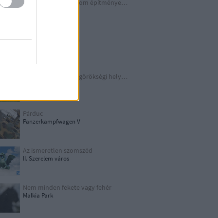
A Harmadik Birodalom építményei X.
Underground
Schindler legendája
Kraków
TOP 10 európai világörökségi helyszín
UNESCO
Párduc
Panzerkampfwagen V
Az ismeretlen szomszéd
II. Szerelem város
Nem minden fekete vagy fehér
Malkia Park