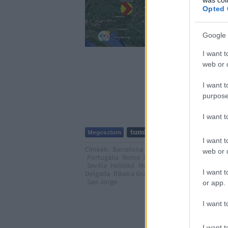
Opted 
Google 
I want t
web or d
I want t
purpose
I want 
I want t
Címkék:
Barcelona
Róma
Olaszország
Magya
web or d
Portugália
Rome
Erdély
Monaco
Szicília
Vel
Sevilla
Hollókő
Menton
Málaga
Monte-Carlo
I want t
Delgada
Ribeira Grande
Trebon
Chioggia
Nyí
Sao Jorge
or app.
I want t
I want t