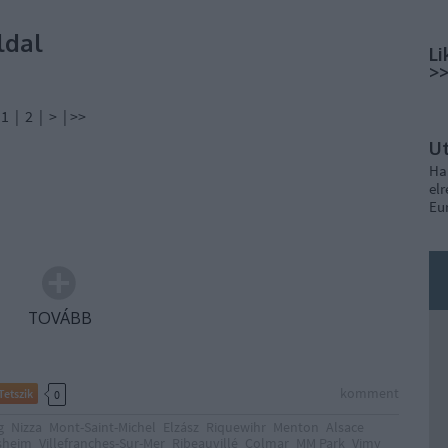
oldal
Li
>
 | > | >>
U
Ha
elr
Eu
TOVÁBB
komment
Tetszik
0
g
Nizza
Mont-Saint-Michel
Elzász
Riquewihr
Menton
Alsace
sheim
Villefranches-Sur-Mer
Ribeauvillé
Colmar
MM Park
Vimy