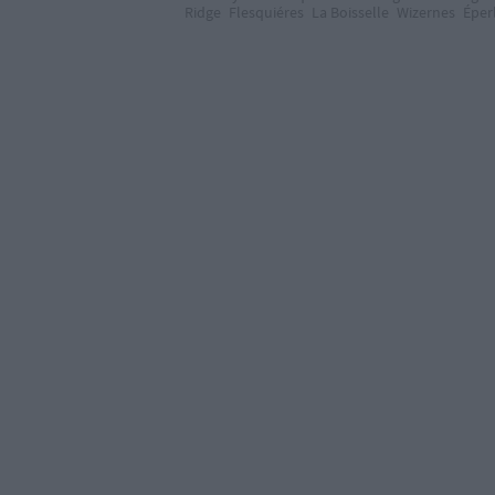
Ridge
Flesquiéres
La Boisselle
Wizernes
Éper