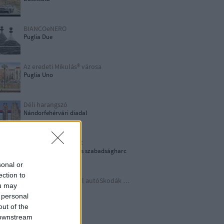
BIANCOeNERO
Puglia Due
Az eredeti Mikulás® városa
Puglia Uno
Déli harangszó
Nándorfehérvári diadal
1956: Akkor és most
1956-os forradalom és szabadságharc
sonal or
ection to
Időutazás a szocreál autóSkodák világába
ou may
A lényeget fedd fel!
 personal
out of the
 downstream
Germania