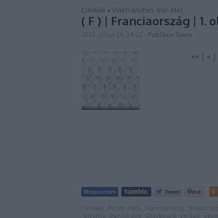
Címkék
»
Villefranches-Sur-Mer
( F ) | Franciaország | 1. 
2018. július 19. 14:22
-
Publikus Team
<< | < | 1 | 2
Címkék:
Párizs
Paris
Franciaország
Strasbour
Giverny
Dunkerque
Cherbourg
Verdun
Egui