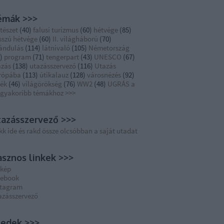
émák >>>
tészet
(
40
)
falusi turizmus
(
60
)
hétvége
(
85
)
sszú hétvége
(
60
)
II. világháború
(
70
)
rándulás
(
114
)
látnivaló
(
105
)
Németország
)
program
(
71
)
tengerpart
(
43
)
UNESCO
(
67
)
azás
(
138
)
utazásszervező
(
116
)
Utazás
rópába
(
113
)
útikalauz
(
128
)
városnézés
(
92
)
dék
(
46
)
világörökség
(
76
)
WW2
(
48
)
UGRÁS a
ggyakoribb témákhoz >>>
azásszervező >>>
kk ide és rakd össze olcsóbban a saját utadat
sznos linkek >>>
rkép
cebook
stagram
azásszervező
eedek >>>