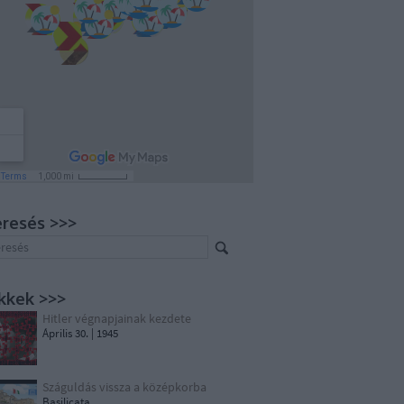
resés >>>
kkek >>>
Hitler végnapjainak kezdete
Április 30. | 1945
Száguldás vissza a középkorba
Basilicata