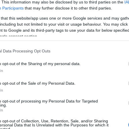
. This information may also be disclosed by us to third parties on the
IA
Participants
that may further disclose it to other third parties.
 that this website/app uses one or more Google services and may gath
including but not limited to your visit or usage behaviour. You may click 
 to Google and its third-party tags to use your data for below specifi
ogle consent section.
TOVÁBB
l Data Processing Opt Outs
komment
Tetszik
0
o opt-out of the Sharing of my personal data.
agyi
strand
világörökség
tengerpart
városnézés
croissant
In
tartelette
UNESCO
Franciaország
klementin
Nizza
kumkvat
urs Saleya
La Bellanda Tower
Promenade de Anglais
o opt-out of the Sale of my Personal Data.
hild
Fenocchio
Le Parc Phoenix
In
to opt-out of processing my Personal Data for Targeted
ing.
In
o opt-out of Collection, Use, Retention, Sale, and/or Sharing
 | 5 | 6 | 7 | > | >>
ersonal Data that Is Unrelated with the Purposes for which it
lected.