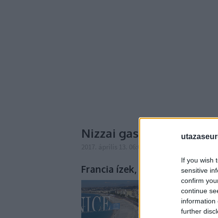
Nizzai gasztro parádé
utazaseu
2017. április 13. 06:00
-
Publikus Team
If you wish 
Francia ízek, színek, hangulat
sensitive in
confirm you
A Francia Riviéra, a C
continue se
tudom, mi oka lehet, h
information 
Persze nem egy nosztal
further disc
európai átlagtól nem i