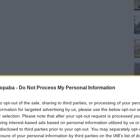
ropaba -
Do Not Process My Personal Information
to opt-out of the sale, sharing to third parties, or processing of your per
ok
formation for targeted advertising by us, please use the below opt-out s
r selection. Please note that after your opt-out request is processed y
ôte d'Azur a pompa és a megfizethetetlen ragyogás?! Nem
eing interest-based ads based on personal information utilized by us or
ogy beadták ezt a mázas elérhetetlenséget, de nem igaz!
disclosed to third parties prior to your opt-out. You may separately opt-
gikus időutazás a ’90-es évek lengyel piacára, de a nyugat-
losure of your personal information by third parties on the IAB’s list of
gazán térnek el az árak. Amitől viszont…