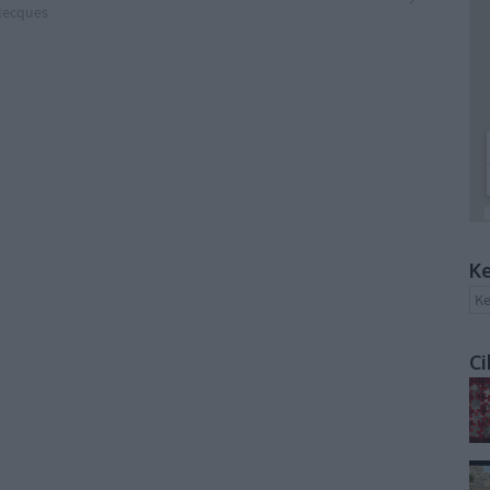
lecques
Ke
Ci