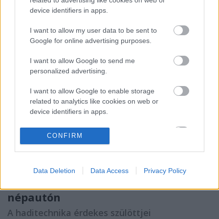
related to advertising like cookies on web or
órája címmel. A film témája az ardenneki offenzíva,…
device identifiers in apps.
I want to allow my user data to be sent to
Google for online advertising purposes.
I want to allow Google to send me
personalized advertising.
I want to allow Google to enable storage
related to analytics like cookies on web or
device identifiers in apps.
I want to allow Google to enable storage
CONFIRM
related to functionality of the website or app.
I want to allow Google to enable storage
Data Deletion
Data Access
Privacy Policy
related to personalization.
Maga a gonosz is elmosolyodott a
I want to allow Google to enable storage
népautón
related to security, including authentication
A haditechnika érdekes szülöttjei
functionality and fraud prevention, and other