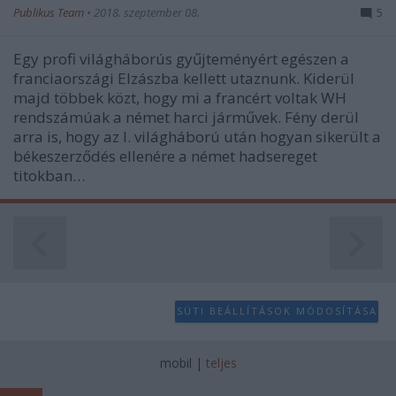
user protection.
Publikus Team
•
2018. szeptember 08.
5
Egy profi világháborús gyűjteményért egészen a
franciaországi Elzászba kellett utaznunk. Kiderül
majd többek közt, hogy mi a francért voltak WH
rendszámúak a német harci járművek. Fény derül
arra is, hogy az I. világháború után hogyan sikerült a
békeszerződés ellenére a német hadsereget
titokban…
SÜTI BEÁLLÍTÁSOK MÓDOSÍTÁSA
mobil
|
teljes