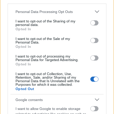
third parties.
Please note that this website/app uses one or more Google
Personal Data Processing Opt Outs
services and may gather and store information including but
not limited to your visit or usage behaviour. You may click to
I want to opt-out of the Sharing of my
personal data.
grant or deny consent to Google and its third-party tags to
Opted In
use your data for below specified purposes in below Google
consent section.
I want to opt-out of the Sale of my
Personal Data.
Opted In
I want to opt-out of processing my
Personal Data for Targeted Advertising.
Frászt!
Opted In
Bastogne: A leghidegebb hely a pokolban
I want to opt-out of Collection, Use,
Publikus Team
•
2022. augusztus 01.
0
Retention, Sale, and/or Sharing of my
Personal Data that Is Unrelated with the
Purposes for which it was collected.
Opted Out
A Battle of the Bulge elnevezés nem sokaknak
árulhatja el, hogy miről is lehet szó, segítséggel még
Google consents
akkor sem, ha az egy híres háborús film címe.
Tükörfordításról biztos nem volt szó, amikor 1977-
I want to allow Google to enable storage
ben a hazai mozik vásznán is megjelent A halál ötven