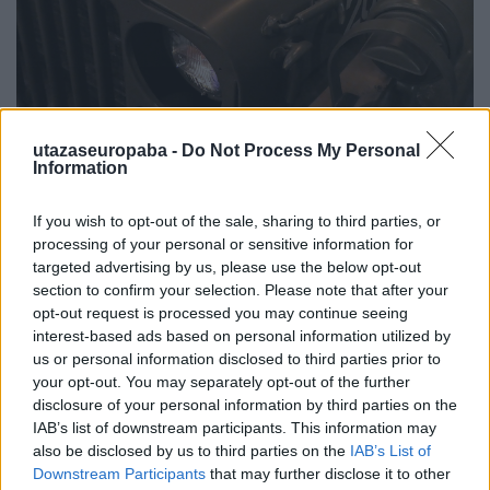
A legenda mindig újjáéled
utazaseuropaba -
Do Not Process My Personal
Market Garden III. rész
Information
Publikus Team
•
2023. augusztus 23.
0
If you wish to opt-out of the sale, sharing to third parties, or
Második világháborús filmek szinte nem is
processing of your personal or sensitive information for
targeted advertising by us, please use the below opt-out
létezhetnek a kis amerikai katonai terepjáró nélkül,
section to confirm your selection. Please note that after your
mely minden elébe kerülő akadályon könnyűszerrel
opt-out request is processed you may continue seeing
áthaladt, bármikor pöccintésre indult és sosem
interest-based ads based on personal information utilized by
romlott el. Ezért most a német gyártmányú könnyű
us or personal information disclosed to third parties prior to
katonai gépkocsi, a Volkswagen…
your opt-out. You may separately opt-out of the further
disclosure of your personal information by third parties on the
IAB’s list of downstream participants. This information may
also be disclosed by us to third parties on the
IAB’s List of
Downstream Participants
that may further disclose it to other