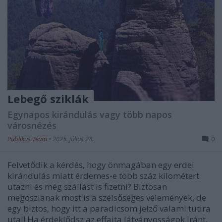
Lebegő sziklák
Egynapos kirándulás vagy több napos
városnézés
Publikus Team
•
2025. július 28.
0
Felvetődik a kérdés, hogy önmagában egy erdei
kirándulás miatt érdemes-e több száz kilométert
utazni és még szállást is fizetni? Biztosan
megoszlanak most is a szélsőséges vélemények, de
egy biztos, hogy itt a paradicsom jelző valami tutira
utal! Ha érdeklődsz az effajta látványosságok iránt,