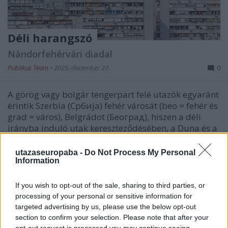
Déli harangszó
Nándorfehérvári diadal
Publikus Team
•
2025. december 27.
0
A görög vagy bolgár tengerpart felé utazók egyaránt
érintik Szerbia (Србија) fehér városát (beo = fehér és
grad = város), Belgrádot (Београд), hiszen a déli
irányba induló utak kereszteződésében, a Duna és a
Száva összefolyásánál fekszik. A közelsége miatt
egynapos városnézés során az is kiderülhet,…
utazaseuropaba -
Do Not Process My Personal
Information
If you wish to opt-out of the sale, sharing to third parties, or
processing of your personal or sensitive information for
targeted advertising by us, please use the below opt-out
section to confirm your selection. Please note that after your