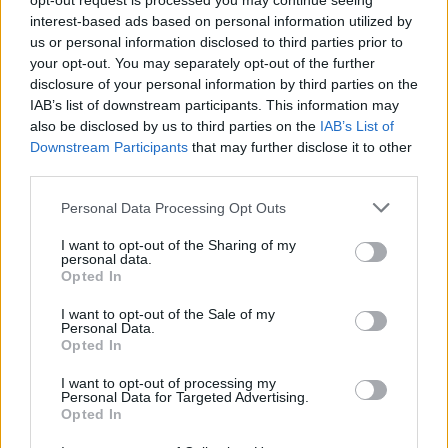
opt-out request is processed you may continue seeing
interest-based ads based on personal information utilized by
us or personal information disclosed to third parties prior to
your opt-out. You may separately opt-out of the further
disclosure of your personal information by third parties on the
IAB’s list of downstream participants. This information may
also be disclosed by us to third parties on the
IAB’s List of
Downstream Participants
that may further disclose it to other
third parties.
Germania
Please note that this website/app uses one or more Google
Personal Data Processing Opt Outs
services and may gather and store information including but
Berlin 2. rész
not limited to your visit or usage behaviour. You may click to
I want to opt-out of the Sharing of my
personal data.
Publikus Team
•
2025. augusztus 25.
0
grant or deny consent to Google and its third-party tags to
Opted In
use your data for below specified purposes in below Google
consent section.
Adolf Hitler és Albert Speer építészeti koncepciót
I want to opt-out of the Sale of my
Personal Data.
dolgoztak ki Berlin világ fővárosává, Germaniává
Opted In
való átalakítására, amelyek azonban soha nem
valósultak meg, sőt az egykori fényűző város a
I want to opt-out of processing my
Personal Data for Targeted Advertising.
háborúval egy romhalmazzá vált. A Vörös Hadsereg
Opted In
úthengerként haladt előre a Német Birodalomban is,
…