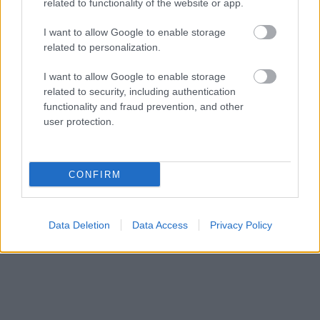
related to functionality of the website or app.
A kellemes nyaraláshoz elengedhetetlen, hogy
úticélunkon ne az extrém kánikulához hasonló
I want to allow Google to enable storage
időjárási viszonyok fogadjanak tömött strandokkal,
related to personalization.
de nem mellékes az sem, hogy ne kelljen óriási
szállásdíjakat fizetnünk. Fejünkben ugyanis még
I want to allow Google to enable storage
mindig egy balatoni vagy egy mediterrán
related to security, including authentication
nyaralóhely él, amiért…
functionality and fraud prevention, and other
user protection.
CONFIRM
Data Deletion
Data Access
Privacy Policy