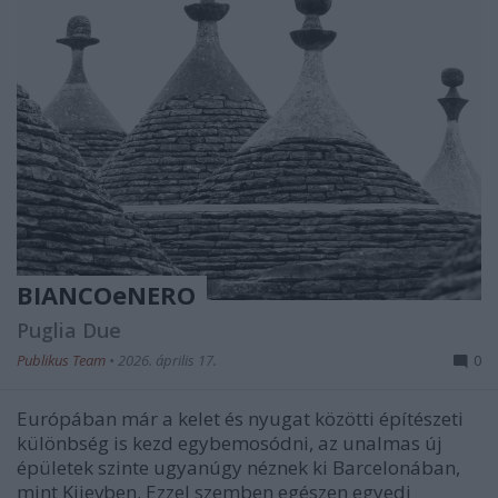
BIANCOeNERO
Puglia Due
Publikus Team
•
2026. április 17.
0
Európában már a kelet és nyugat közötti építészeti
különbség is kezd egybemosódni, az unalmas új
épületek szinte ugyanúgy néznek ki Barcelonában,
mint Kijevben. Ezzel szemben egészen egyedi