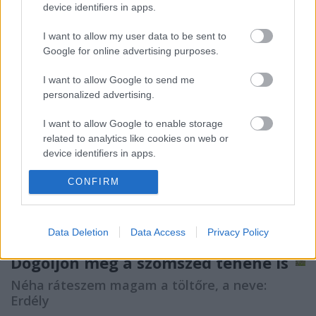
device identifiers in apps.
grafikák és plakátok is kikerültek a kezei közül.…
I want to allow my user data to be sent to
Google for online advertising purposes.
I want to allow Google to send me
personalized advertising.
I want to allow Google to enable storage
related to analytics like cookies on web or
device identifiers in apps.
CONFIRM
I want to allow Google to enable storage
related to functionality of the website or app.
I want to allow Google to enable storage
Data Deletion
Data Access
Privacy Policy
related to personalization.
Dögöljön meg a szomszéd tehene is
I want to allow Google to enable storage
Néha ráteszem magam a töltőre, a neve:
related to security, including authentication
Erdély
functionality and fraud prevention, and other
user protection.