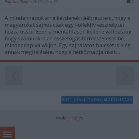
Publikus Team
•
2018. július 29.
0
A mindennapok arra kezdenek ráébreszteni, hogy a
magyarokat sajnos csak egy kollektív vészhelyzet
hozza össze. Ezen a mentalitáson kellene változtatni,
hogy számunkra az összefogás természetesebbé,
mindennapivá váljon. Egy sajnálatos baleset is elég
annak megítélésére, hogy a hétköznapjainkat…
SÜTI BEÁLLÍTÁSOK MÓDOSÍTÁSA
mobil
|
teljes