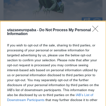
Az ismeretlen szomszéd
utazaseuropaba -
Do Not Process My Personal
Information
II. Szerelem város
Publikus Team
•
2024. december 23.
0
If you wish to opt-out of the sale, sharing to third parties, or
processing of your personal or sensitive information for
Szlovéniáról a legtöbbeknek a Bledi-tó, a Postojnai
targeted advertising by us, please use the below opt-out
cseppkőbarlang és a tengarparti Piran juthat az
section to confirm your selection. Please note that after your
eszébe, de emellett csak kevesek határozzák el
opt-out request is processed you may continue seeing
magukat, hogy a fővárost, Ljubljanát is meglessék
interest-based ads based on personal information utilized by
közelebbről. A precíz, osztrákos város pedig a
us or personal information disclosed to third parties prior to
balkáni világ, a mediterrán hangulat és az olasz…
your opt-out. You may separately opt-out of the further
disclosure of your personal information by third parties on the
IAB’s list of downstream participants. This information may
also be disclosed by us to third parties on the
IAB’s List of
Downstream Participants
that may further disclose it to other
third parties.