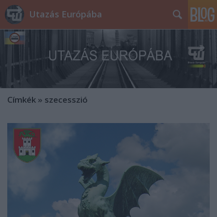
Utazás Európába
Címkék
»
szecesszió