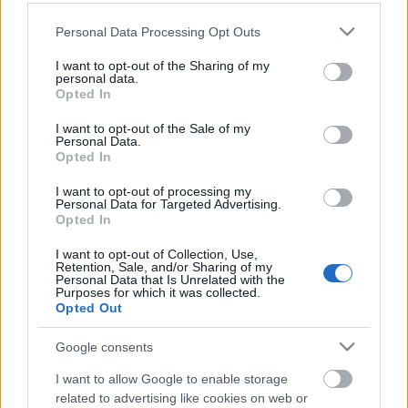
Please note that this website/app uses one or more Google
Personal Data Processing Opt Outs
services and may gather and store information including but
not limited to your visit or usage behaviour. You may click to
I want to opt-out of the Sharing of my
personal data.
grant or deny consent to Google and its third-party tags to
Opted In
use your data for below specified purposes in below Google
consent section.
I want to opt-out of the Sale of my
Personal Data.
Opted In
I want to opt-out of processing my
Personal Data for Targeted Advertising.
A nyilvános WC-ket csúcsosra…
Opted In
Wien – Kawakawa expressz
I want to opt-out of Collection, Use,
Retention, Sale, and/or Sharing of my
Publikus Team
•
2021. július 17.
0
Personal Data that Is Unrelated with the
Purposes for which it was collected.
Opted Out
Az osztrák filozófus, festő és építész már az életében
sikeres és elismert lett, mivel széles körben alkotott:
Google consents
bélyegeket tervezett több ország postájának,
I want to allow Google to enable storage
színektől áradó és hullámzó festménnyel
related to advertising like cookies on web or
kápráztatta el a kiállításait látogatókat, de értékes