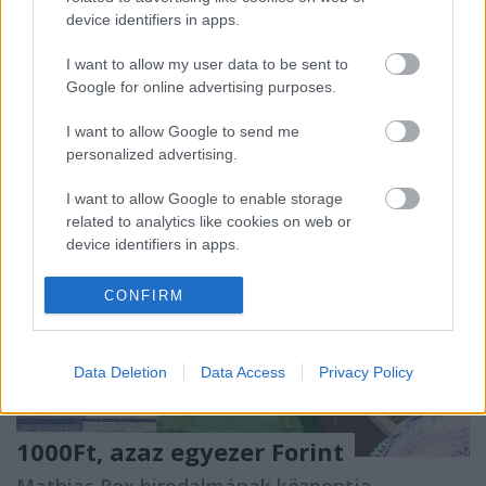
boldogok vagyunk már attól is, hogy közeledünk a
device identifiers in apps.
megálmodott úticélunkhoz. Sokszor előfordulhat,
hogy megérkezünk és csak nézünk ki a…
I want to allow my user data to be sent to
Google for online advertising purposes.
I want to allow Google to send me
personalized advertising.
I want to allow Google to enable storage
related to analytics like cookies on web or
device identifiers in apps.
I want to allow Google to enable storage
CONFIRM
related to functionality of the website or app.
I want to allow Google to enable storage
Data Deletion
Data Access
Privacy Policy
related to personalization.
I want to allow Google to enable storage
1000Ft, azaz egyezer Forint
related to security, including authentication
functionality and fraud prevention, and other
Mathias Rex birodalmának központja