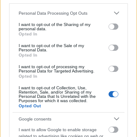
third parties.
Please note that this website/app uses one or more Google
Personal Data Processing Opt Outs
services and may gather and store information including but
not limited to your visit or usage behaviour. You may click to
I want to opt-out of the Sharing of my
personal data.
grant or deny consent to Google and its third-party tags to
Opted In
use your data for below specified purposes in below Google
consent section.
I want to opt-out of the Sale of my
Personal Data.
Opted In
I want to opt-out of processing my
Personal Data for Targeted Advertising.
Opted In
Hamarosan berobban a turizmusba
I want to opt-out of Collection, Use,
A ’80-as évek hazai sztárja ismét hódító útjára
Retention, Sale, and/or Sharing of my
Personal Data that Is Unrelated with the
indul
Purposes for which it was collected.
Publikus Team
•
2019. december 06.
0
Opted Out
Google consents
Az utazás tervezése felér egy álommal, mivel teljesen
bele tudja élni magát az ember a vágyott látnivalók
I want to allow Google to enable storage
közé. Összeáll a program, elindulunk és egyszerűen
related to advertising like cookies on web or