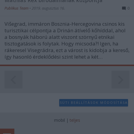
user protection.
Publikus Team
•
2019. augusztus 16.
0
Višegrad, immáron Bosznia-Hercegovina csinos kis
turisztikai célpontja a Drinán átívelő kőhíddal, ahol
a bosnyák háború alatt viszont szörnyű etnikai
tisztogatások is folytak. Hogy micsoda?! Igen, ha
rákeresel Visegrádra, ezt a várost is kidobja a kereső,
így hasonló érdeklődési szint lehet a két…
SÜTI BEÁLLÍTÁSOK MÓDOSÍTÁSA
mobil
|
teljes