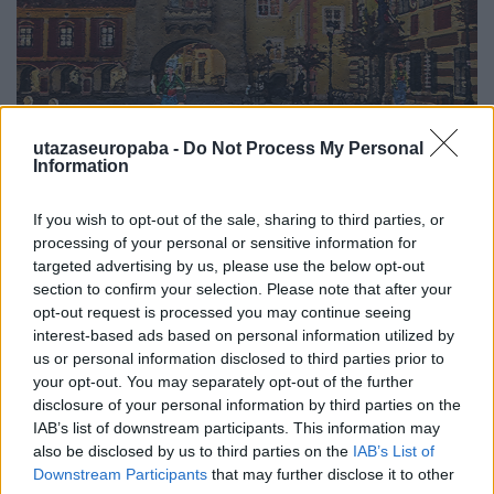
A magyar Disney palota
utazaseuropaba -
Do Not Process My Personal
A törökök után csak a legfinomabb kebab
Information
maradt itt
Publikus Team
•
2020. október 02.
0
If you wish to opt-out of the sale, sharing to third parties, or
processing of your personal or sensitive information for
targeted advertising by us, please use the below opt-out
A török hódoltságunk idején máshogy is
section to confirm your selection. Please note that after your
alakulhattak volna az események, így még a
opt-out request is processed you may continue seeing
napjainkban is tartozhatnánk az Oszmán
interest-based ads based on personal information utilized by
Birodalomhoz, tovább gondolva pedig nem az EU
us or personal information disclosed to third parties prior to
választásokon aggódhatnánk, hanem Erdoganra és
your opt-out. You may separately opt-out of the further
ellenfeleire adhattuk volna le a voksunkat.
disclosure of your personal information by third parties on the
IAB’s list of downstream participants. This information may
also be disclosed by us to third parties on the
IAB’s List of
Downstream Participants
that may further disclose it to other