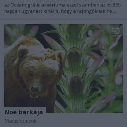
az Oceanogràfic akváriuma ezzel szemben az év 365
napján ugyanazt kínálja, hogy a rajongóknak ne…
Noé bárkája
Macis cuccok