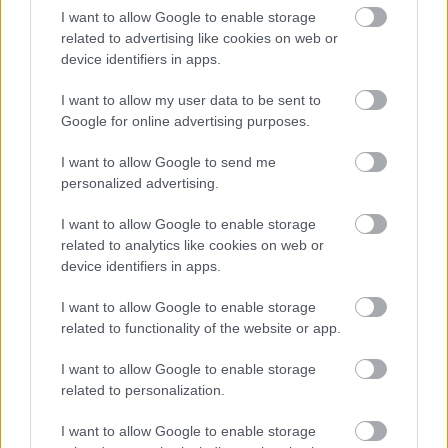
I want to allow Google to enable storage
related to advertising like cookies on web or
device identifiers in apps.
I want to allow my user data to be sent to
Google for online advertising purposes.
I want to allow Google to send me
personalized advertising.
A világ bohém negyedének hét
I want to allow Google to enable storage
related to analytics like cookies on web or
csodája
device identifiers in apps.
Top 7 cseh látnivaló
I want to allow Google to enable storage
Publikus Team
•
2019. augusztus 09.
0
related to functionality of the website or app.
Most akkor a csehek bohém életvitelűek vagy
I want to allow Google to enable storage
minden bohém ember cseh állampolgárságot
related to personalization.
kaphatna? Mind a kettő badarság, mivel csak egy
francia fordításról van szó, de ezzel szemben nézzük
I want to allow Google to enable storage