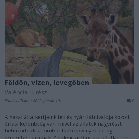
Földön, vízen, levegőben
València II. rész
Publikus Team
•
2022. január 14.
0
A hazai állatkertjeink téli és nyári látnivalója között
óriási különbség van, mivel az állatok nagyrészt
behúzódnak, a lombhullató növények pedig
szürkébe borulnak. A valenciai Bioparc állatkert és