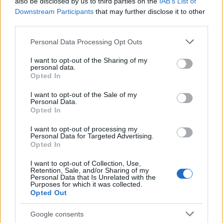
also be disclosed by us to third parties on the
IAB’s List of
Downstream Participants
that may further disclose it to other
third parties.
Hát ez állati!
Please note that this website/app uses one or more Google
Personal Data Processing Opt Outs
services and may gather and store information including but
Zoológia
not limited to your visit or usage behaviour. You may click to
I want to opt-out of the Sharing of my
Publikus Team
•
2020. június 20.
0
personal data.
grant or deny consent to Google and its third-party tags to
Opted In
use your data for below specified purposes in below Google
Minden csak önmagunkról szól és csodálkozol, hogy
consent section.
I want to opt-out of the Sale of my
Personal Data.
mégis magányosnak érzed magad? Sikítva
Opted In
menekülsz a gyermekvállalástól, de ha kipróbálnád
magad egy komoly felelősségvállalásban, akkor jó
I want to opt-out of processing my
helyen jársz! Sokan a gondoskodás első
Personal Data for Targeted Advertising.
Opted In
lépcsőfokának tartják, hogy egy házi kedvencet
vállalnak a baba érkezése…
I want to opt-out of Collection, Use,
Retention, Sale, and/or Sharing of my
Personal Data that Is Unrelated with the
Purposes for which it was collected.
Opted Out
Google consents