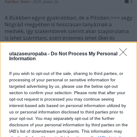
Publikus Team
•
2020. június 26.
0
A Bükkben egyre gyakrabban, de a Pilisben >>> vagy
Nógrád megyében is hosszasan tanyáznak a
medvék, így szakemberek szerint akár szaporulatra
is lehet számítani, ezért érdemes lehet őket és
környezetüket is jobban megismerni! Ebben segíthet
két intézmény közös látogatói programkínálata,…
utazaseuropaba -
Do Not Process My Personal
Information
If you wish to opt-out of the sale, sharing to third parties, or
processing of your personal or sensitive information for
targeted advertising by us, please use the below opt-out
section to confirm your selection. Please note that after your
opt-out request is processed you may continue seeing
interest-based ads based on personal information utilized by
us or personal information disclosed to third parties prior to
your opt-out. You may separately opt-out of the further
disclosure of your personal information by third parties on the
IAB’s list of downstream participants. This information may