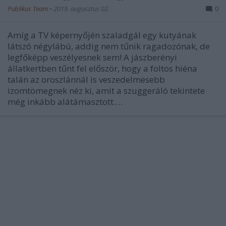
Publikus Team
•
2019. augusztus 02.
0
Amíg a TV képernyőjén szaladgál egy kutyának
látszó négylábú, addig nem tűnik ragadozónak, de
legfőképp veszélyesnek sem! A jászberényi
állatkertben tűnt fel először, hogy a foltos hiéna
talán az oroszlánnál is veszedelmesebb
izomtömegnek néz ki, amit a szuggeráló tekintete
még inkább alátámasztott.…