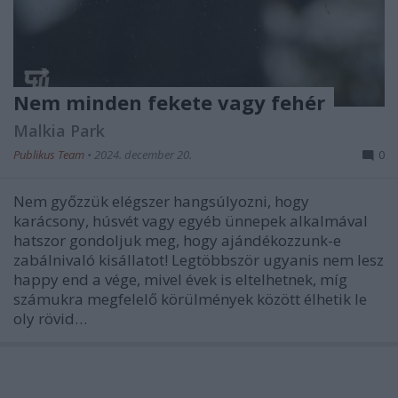
Nem minden fekete vagy fehér
Malkia Park
Publikus Team
•
2024. december 20.
0
Nem győzzük elégszer hangsúlyozni, hogy
karácsony, húsvét vagy egyéb ünnepek alkalmával
hatszor gondoljuk meg, hogy ajándékozzunk-e
zabálnivaló kisállatot! Legtöbbször ugyanis nem lesz
happy end a vége, mivel évek is eltelhetnek, míg
számukra megfelelő körülmények között élhetik le
oly rövid…