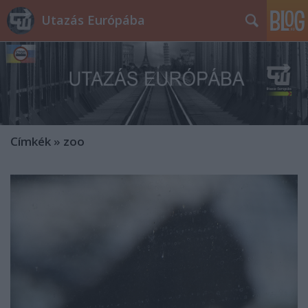
Utazás Európába
Címkék
»
zoo