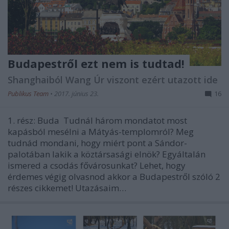
Budapestről ezt nem is tudtad!
Shanghaiból Wang Úr viszont ezért utazott ide
Publikus Team
•
2017. június 23.
16
1. rész: Buda Tudnál három mondatot most
kapásból mesélni a Mátyás-templomról? Meg
tudnád mondani, hogy miért pont a Sándor-
palotában lakik a köztársasági elnök? Egyáltalán
ismered a csodás fővárosunkat? Lehet, hogy
érdemes végig olvasnod akkor a Budapestről szóló 2
részes cikkemet! Utazásaim…