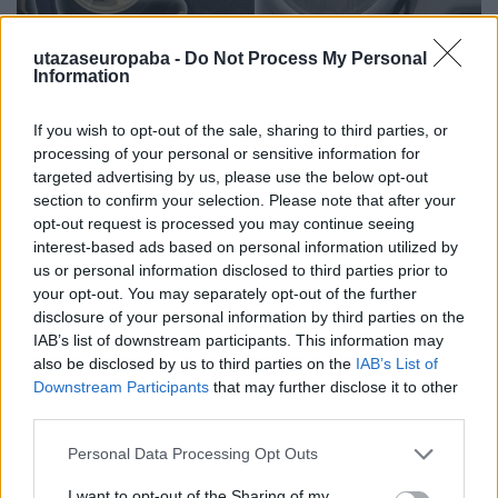
utazaseuropaba -
Do Not Process My Personal
Information
If you wish to opt-out of the sale, sharing to third parties, or
Honecker bosszúja
processing of your personal or sensitive information for
targeted advertising by us, please use the below opt-out
Papírjaguár
section to confirm your selection. Please note that after your
Publikus Team
•
2025. augusztus 06.
0
opt-out request is processed you may continue seeing
interest-based ads based on personal information utilized by
us or personal information disclosed to third parties prior to
Az ’50-es években az NDK minisztertanácsa utasítást
your opt-out. You may separately opt-out of the further
adott egy standard kisautó megvalósítására,
disclosure of your personal information by third parties on the
miszerint műanyag karosszériával készüljön, ...
IAB’s list of downstream participants. This information may
also be disclosed by us to third parties on the
IAB’s List of
Downstream Participants
that may further disclose it to other
third parties.
Please note that this website/app uses one or more Google
Personal Data Processing Opt Outs
services and may gather and store information including but
not limited to your visit or usage behaviour. You may click to
I want to opt-out of the Sharing of my