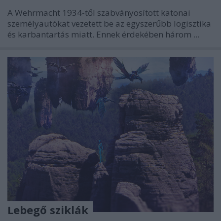
A Wehrmacht 1934-től szabványosított katonai
személyautókat vezetett be az egyszerűbb logisztika
és karbantartás miatt. Ennek érdekében három ...
Lebegő sziklák