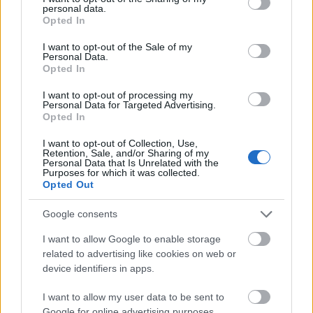
personal data.
grant or deny consent to Google and its third-party tags to
Opted In
use your data for below specified purposes in below Google
consent section.
I want to opt-out of the Sale of my
Personal Data.
Opted In
I want to opt-out of processing my
Personal Data for Targeted Advertising.
Opted In
Harmadik Birodalom vs. Szovjetunió
I want to opt-out of Collection, Use,
Retention, Sale, and/or Sharing of my
A Katyusa meg a többiek
Personal Data that Is Unrelated with the
Purposes for which it was collected.
Publikus Team
•
2025. augusztus 04.
0
Opted Out
Google consents
Az 1945. április 16-19. között vívott Seelow-
magaslati (Seelower Höhen) csata az utolsó szovjet
I want to allow Google to enable storage
offenzíva, amely Berlin bekerítéséhez, a náci ...
related to advertising like cookies on web or
device identifiers in apps.
I want to allow my user data to be sent to
Google for online advertising purposes.