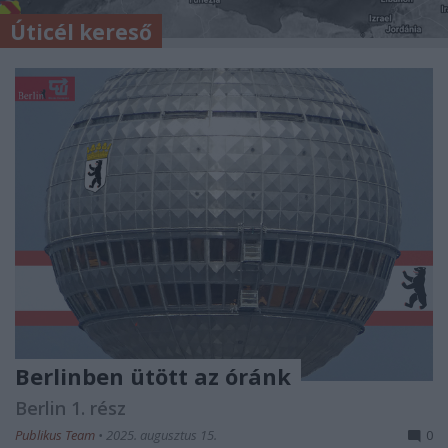
Úticél kereső
Berlinben ütött az óránk
Berlin 1. rész
Publikus Team
•
2025. augusztus 15.
0