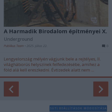
A Harmadik Birodalom építményei X.
Underground
Publikus Team
•
2025. július 22.
0
Lengyelország mélyén vágjunk bele a rejtélyes, II.
világháborús helyszínek felfedezésébe, amihez a
föld alá kell ereszkedni. Évtizedek alatt nem ...
SÜTI BEÁLLÍTÁSOK MÓDOSÍTÁSA