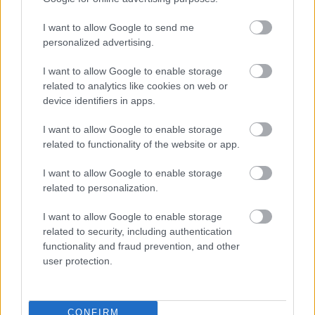
I want to allow Google to send me
personalized advertising.
I want to allow Google to enable storage
related to analytics like cookies on web or
device identifiers in apps.
I want to allow Google to enable storage
related to functionality of the website or app.
I want to allow Google to enable storage
A hamburger őshazája
related to personalization.
80 éves újjáépítés elhúzódása
I want to allow Google to enable storage
Publikus Team
•
2025. augusztus 01.
0
related to security, including authentication
functionality and fraud prevention, and other
user protection.
Mondhatnánk, hogy Hamburg egy szürke német
kisváros, amiről nem sokat tudunk. Ennek ellenére
népességét tekintve, a 1.8 millió lakosával nagyobb,
...
CONFIRM